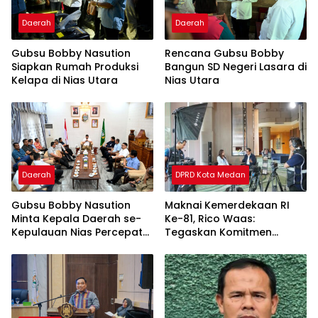
Daerah
Daerah
Gubsu Bobby Nasution
Rencana Gubsu Bobby
Siapkan Rumah Produksi
Bangun SD Negeri Lasara di
Kelapa di Nias Utara
Nias Utara
Daerah
DPRD Kota Medan
Gubsu Bobby Nasution
Maknai Kemerdekaan RI
Minta Kepala Daerah se-
Ke-81, Rico Waas:
Kepulauan Nias Percepat
Tegaskan Komitmen
Usulan BKP 2027
Pelayanan Primer