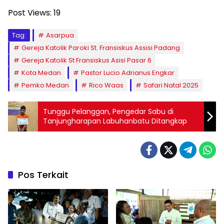
Post Views:
19
Tag:
Asarpua
Gereja Katolik Paroki St. Fransiskus Assisi Padang
Gereja Katolik St Fransiskus Asisi Pasar 6
Kota Medan
Pastor Lucio Adrianus Engkar
Pemko Medan
Rico Waas
Safari Natal 2025
Tunggu Pelanggan, Pengedar Sabu di
Tanjungharapan Labuhanbatu Ditangkap
Pos Terkait