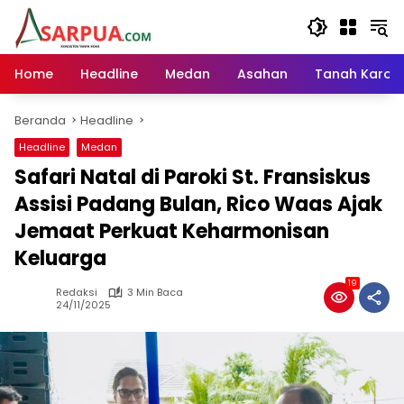
Langsung
ke
konten
Home
Headline
Medan
Asahan
Tanah Karo
Beranda
Headline
Headline
Medan
Safari Natal di Paroki St. Fransiskus
Assisi Padang Bulan, Rico Waas Ajak
Jemaat Perkuat Keharmonisan
Keluarga
19
Redaksi
3 Min Baca
24/11/2025