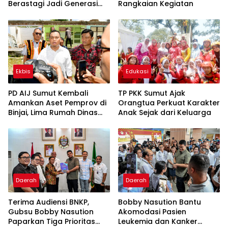
Berastagi Jadi Generasi
Rangkaian Kegiatan
Inovatif dan Berintegritas
Ekbis
Edukasi
PD AIJ Sumut Kembali
TP PKK Sumut Ajak
Amankan Aset Pemprov di
Orangtua Perkuat Karakter
Binjai, Lima Rumah Dinas
Anak Sejak dari Keluarga
Eks Bioskop Ria Dibongkar
Daerah
Daerah
Terima Audiensi BNKP,
Bobby Nasution Bantu
Gubsu Bobby Nasution
Akomodasi Pasien
Paparkan Tiga Prioritas
Leukemia dan Kanker