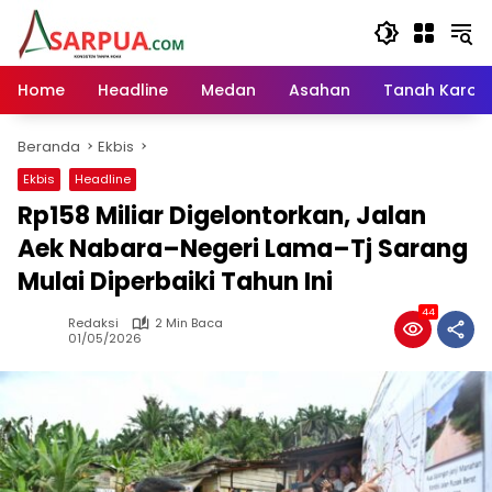
Langsung
ke
konten
Home
Headline
Medan
Asahan
Tanah Karo
Beranda
Ekbis
Ekbis
Headline
Rp158 Miliar Digelontorkan, Jalan
Aek Nabara–Negeri Lama–Tj Sarang
Mulai Diperbaiki Tahun Ini
44
Redaksi
2 Min Baca
01/05/2026