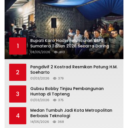
Bupati Karo Hadiri Peluncuran BSPS
1
Sumatera Tahun 2026 Secarra Daring
08/05/2026
483
Pangdivif 2 Kostrad Resmikan Patung H.M.
2
Soeharto
01/03/2026
379
Gubsu Bobby Tinjau Pembangunan
3
Huntap di Tapteng
01/03/2026
375
Medan Tumbuh Jadi Kota Metropolitan
4
Berbasis Teknologi
14/05/2026
368