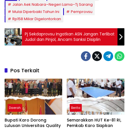
Jalan Aek Nabara–Negeri Lama–Tj Sarang
Mulai Diperbaiki Tahun Ini
Pemprovsu
Rp158 Miliar Digelontorkan
Pj Sekdaprovsu Ingatkan ASN Jangan Terlibat
Judol dan Pinjol, Ancam Sanksi Disiplin
Pos Terkait
Daerah
Berita
Bupati Karo Dorong
Semarakkan HUT Ke-81 RI,
Lulusan Universitas Quality
Pemkab Karo Siapkan