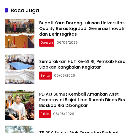
Pembangunan Kepulauan
Tiroid Saat Tinjau RSUD
Nias
Thomsen
Baca Juga
Bupati Karo Dorong Lulusan Universitas
Quality Berastagi Jadi Generasi Inovatif
dan Berintegritas
Daerah
06/08/2026
Semarakkan HUT Ke-81 RI, Pemkab Karo
Siapkan Rangkaian Kegiatan
Berita
06/08/2026
PD AIJ Sumut Kembali Amankan Aset
Pemprov di Binjai, Lima Rumah Dinas Eks
Bioskop Ria Dibongkar
Ekbis
06/08/2026
TP PKK Sumut Ajak Orangtua Perkuat