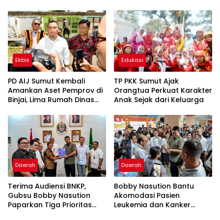
Inovatif dan Berintegritas
Ekbis
Edukasi
PD AIJ Sumut Kembali
TP PKK Sumut Ajak
Amankan Aset Pemprov di
Orangtua Perkuat Karakter
Binjai, Lima Rumah Dinas
Anak Sejak dari Keluarga
Eks Bioskop Ria Dibongkar
Daerah
Daerah
Terima Audiensi BNKP,
Bobby Nasution Bantu
Gubsu Bobby Nasution
Akomodasi Pasien
Paparkan Tiga Prioritas
Leukemia dan Kanker
Pembangunan Kepulauan
Tiroid Saat Tinjau RSUD