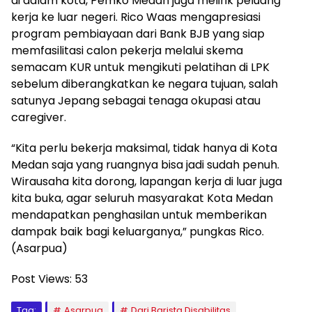
di dalam kota, Pemko Medan juga melirik peluang
kerja ke luar negeri. Rico Waas mengapresiasi
program pembiayaan dari Bank BJB yang siap
memfasilitasi calon pekerja melalui skema
semacam KUR untuk mengikuti pelatihan di LPK
sebelum diberangkatkan ke negara tujuan, salah
satunya Jepang sebagai tenaga okupasi atau
caregiver.
“Kita perlu bekerja maksimal, tidak hanya di Kota
Medan saja yang ruangnya bisa jadi sudah penuh.
Wirausaha kita dorong, lapangan kerja di luar juga
kita buka, agar seluruh masyarakat Kota Medan
mendapatkan penghasilan untuk memberikan
dampak baik bagi keluarganya,” pungkas Rico.
(Asarpua)
Post Views:
53
Tag:
Asarpua
Dari Barista Disabilitas