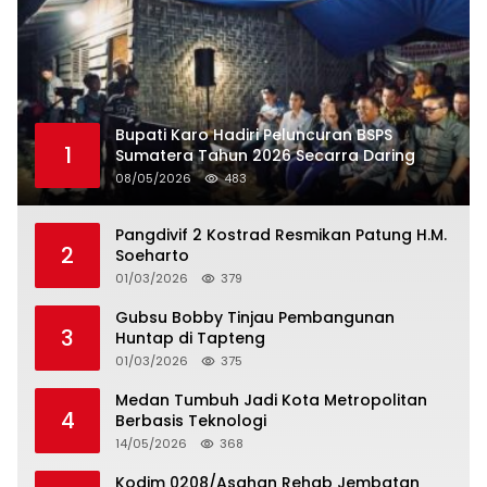
Bupati Karo Hadiri Peluncuran BSPS
1
Sumatera Tahun 2026 Secarra Daring
08/05/2026
483
Pangdivif 2 Kostrad Resmikan Patung H.M.
2
Soeharto
01/03/2026
379
Gubsu Bobby Tinjau Pembangunan
3
Huntap di Tapteng
01/03/2026
375
Medan Tumbuh Jadi Kota Metropolitan
4
Berbasis Teknologi
14/05/2026
368
Kodim 0208/Asahan Rehab Jembatan