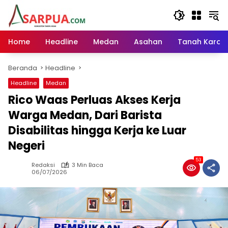
Langsung
ke
konten
Home
Headline
Medan
Asahan
Tanah Karo
Beranda
Headline
Headline
Medan
Rico Waas Perluas Akses Kerja
Warga Medan, Dari Barista
Disabilitas hingga Kerja ke Luar
Negeri
53
Redaksi
3 Min Baca
06/07/2026