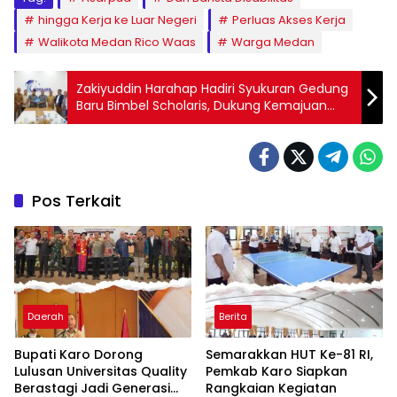
hingga Kerja ke Luar Negeri
Perluas Akses Kerja
Walikota Medan Rico Waas
Warga Medan
Zakiyuddin Harahap Hadiri Syukuran Gedung
Baru Bimbel Scholaris, Dukung Kemajuan
Pendidikan
Pos Terkait
Daerah
Berita
Bupati Karo Dorong
Semarakkan HUT Ke-81 RI,
Lulusan Universitas Quality
Pemkab Karo Siapkan
Berastagi Jadi Generasi
Rangkaian Kegiatan