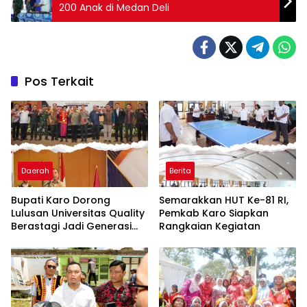
200 Anak di Medan Deli
Pos Terkait
Daerah
Berita
Bupati Karo Dorong
Semarakkan HUT Ke-81 RI,
Lulusan Universitas Quality
Pemkab Karo Siapkan
Berastagi Jadi Generasi
Rangkaian Kegiatan
Inovatif dan Berintegritas