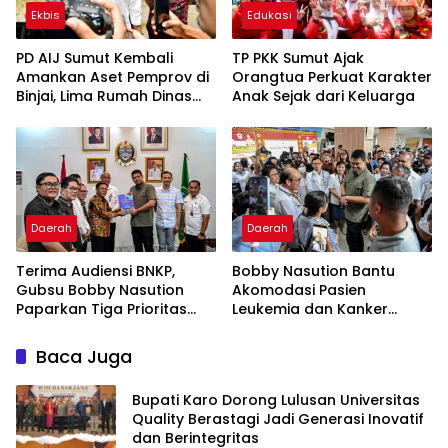
Ekbis
Edukasi
PD AIJ Sumut Kembali
TP PKK Sumut Ajak
Amankan Aset Pemprov di
Orangtua Perkuat Karakter
Binjai, Lima Rumah Dinas
Anak Sejak dari Keluarga
Eks Bioskop Ria Dibongkar
Daerah
Daerah
Terima Audiensi BNKP,
Bobby Nasution Bantu
Gubsu Bobby Nasution
Akomodasi Pasien
Paparkan Tiga Prioritas
Leukemia dan Kanker
Pembangunan Kepulauan
Tiroid Saat Tinjau RSUD
Nias
Thomsen
Baca Juga
Bupati Karo Dorong Lulusan Universitas
Quality Berastagi Jadi Generasi Inovatif
dan Berintegritas