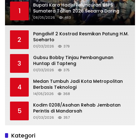
Bupati Karo Hadiri Peluncuran BSPS
1
Sumatera Tahun 2026 Secarra Daring
08/05/2026
483
Pangdivif 2 Kostrad Resmikan Patung H.M.
2
Soeharto
01/03/2026
379
Gubsu Bobby Tinjau Pembangunan
3
Huntap di Tapteng
01/03/2026
375
Medan Tumbuh Jadi Kota Metropolitan
4
Berbasis Teknologi
14/05/2026
368
Kodim 0208/Asahan Rehab Jembatan
5
Perintis di Mandarsah
01/03/2026
357
Kategori