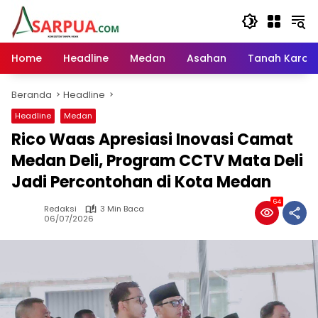
Langsung
ke
konten
Home
Headline
Medan
Asahan
Tanah Karo
Beranda
Headline
Headline
Medan
Rico Waas Apresiasi Inovasi Camat
Medan Deli, Program CCTV Mata Deli
Jadi Percontohan di Kota Medan
64
Redaksi
3 Min Baca
06/07/2026