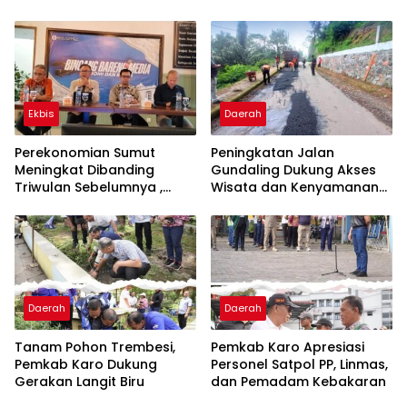
Puding
Klasis Barus Sibayak
Ekbis
Daerah
Perekonomian Sumut
Peningkatan Jalan
Meningkat Dibanding
Gundaling Dukung Akses
Triwulan Sebelumnya ,
Wisata dan Kenyamanan
Pertumbuhan Positif 5,06%
Masyarakat
Daerah
Daerah
Tanam Pohon Trembesi,
Pemkab Karo Apresiasi
Pemkab Karo Dukung
Personel Satpol PP, Linmas,
Gerakan Langit Biru
dan Pemadam Kebakaran