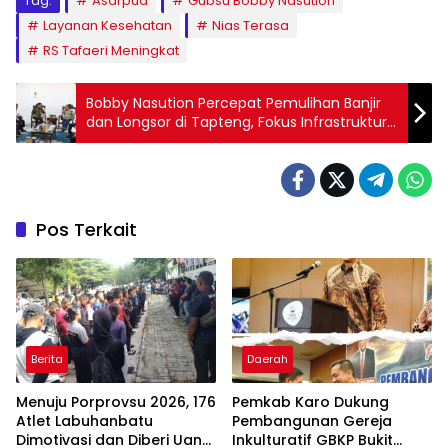
Tag:
Asarpua
Gubsu Bobby Nasution
Layanan Kesehatan
Nias Terasa
RS Tafaeri Meningkat
Bobby Nasution Percepat Pemulihan Banjir
dan Longsor di Tapteng, Fokus Infrastruktur
dan Huntap
Pos Terkait
Berita
Daerah
Menuju Porprovsu 2026, 176
Pemkab Karo Dukung
Atlet Labuhanbatu
Pembangunan Gereja
Dimotivasi dan Diberi Uang
Inkulturatif GBKP Bukit