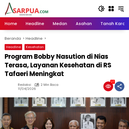
Langsung
ke
konten
Home
Headline
Medan
Asahan
Tanah Karo
Beranda
Headline
Headline
Kesehatan
Program Bobby Nasution di Nias
Terasa, Layanan Kesehatan di RS
Tafaeri Meningkat
27
Redaksi
2 Min Baca
11/04/2026