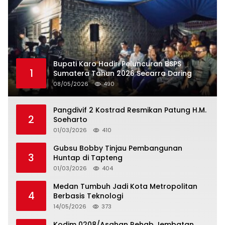
Bupati Karo Hadiri Peluncuran BSPS
1
Sumatera Tahun 2026 Secarra Daring
08/05/2026
490
Pangdivif 2 Kostrad Resmikan Patung H.M.
2
Soeharto
01/03/2026
410
Gubsu Bobby Tinjau Pembangunan
3
Huntap di Tapteng
01/03/2026
404
Medan Tumbuh Jadi Kota Metropolitan
4
Berbasis Teknologi
14/05/2026
373
Kodim 0208/Asahan Rehab Jembatan