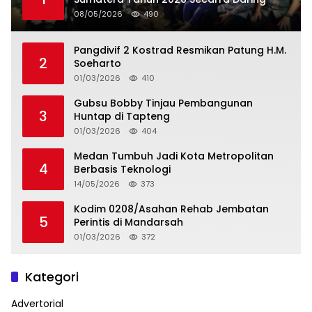
08/05/2026
490
Pangdivif 2 Kostrad Resmikan Patung H.M.
2
Soeharto
01/03/2026
410
Gubsu Bobby Tinjau Pembangunan
3
Huntap di Tapteng
01/03/2026
404
Medan Tumbuh Jadi Kota Metropolitan
4
Berbasis Teknologi
14/05/2026
373
Kodim 0208/Asahan Rehab Jembatan
5
Perintis di Mandarsah
01/03/2026
372
Kategori
Advertorial