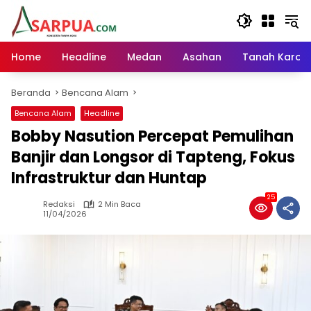
Langsung
ke
konten
Home
Headline
Medan
Asahan
Tanah Karo
Beranda
Bencana Alam
Bencana Alam
Headline
Bobby Nasution Percepat Pemulihan
Banjir dan Longsor di Tapteng, Fokus
Infrastruktur dan Huntap
25
Redaksi
2 Min Baca
11/04/2026