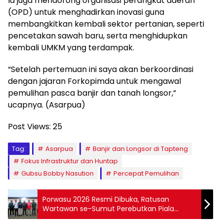
Ia juga mendorong organisasi perangkat daerah
(OPD) untuk menghadirkan inovasi guna
membangkitkan kembali sektor pertanian, seperti
pencetakan sawah baru, serta menghidupkan
kembali UMKM yang terdampak.
“Setelah pertemuan ini saya akan berkoordinasi
dengan jajaran Forkopimda untuk mengawal
pemulihan pasca banjir dan tanah longsor,”
ucapnya. (Asarpua)
Post Views:
25
Tag:
Asarpua
Banjir dan Longsor di Tapteng
Fokus Infrastruktur dan Huntap
Gubsu Bobby Nasution
Percepat Pemulihan
Porwasu 2026 Resmi Dibuka, Ratusan
Wartawan se-Sumut Perebutkan Piala
Gubsu