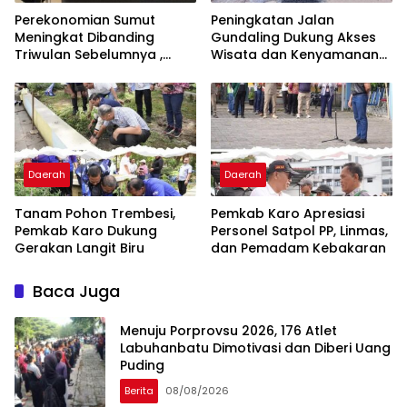
Perekonomian Sumut
Peningkatan Jalan
Meningkat Dibanding
Gundaling Dukung Akses
Triwulan Sebelumnya ,
Wisata dan Kenyamanan
Pertumbuhan Positif 5,06%
Masyarakat
Daerah
Daerah
Tanam Pohon Trembesi,
Pemkab Karo Apresiasi
Pemkab Karo Dukung
Personel Satpol PP, Linmas,
Gerakan Langit Biru
dan Pemadam Kebakaran
Baca Juga
Menuju Porprovsu 2026, 176 Atlet
Labuhanbatu Dimotivasi dan Diberi Uang
Puding
Berita
08/08/2026