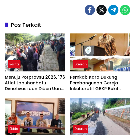
Pos Terkait
Berita
Daerah
Menuju Porprovsu 2026, 176
Pemkab Karo Dukung
Atlet Labuhanbatu
Pembangunan Gereja
Dimotivasi dan Diberi Uang
Inkulturatif GBKP Bukit
Puding
Klasis Barus Sibayak
Ekbis
Daerah