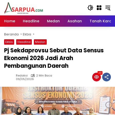
Langsung
ke
konten
Home
Headline
Medan
Asahan
Tanah Karo
Beranda
Ekbis
Ekbis
Headline
Medan
Pj Sekdaprovsu Sebut Data Sensus
Ekonomi 2026 Jadi Arah
Pembangunan Daerah
49
Redaksi
2 Min Baca
09/05/2026