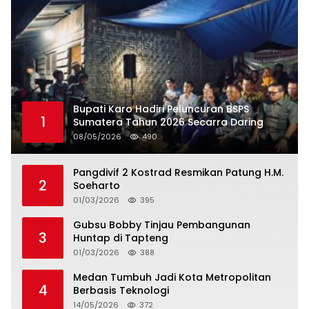
Bupati Karo Hadiri Peluncuran BSPS
1
Sumatera Tahun 2026 Secarra Daring
08/05/2026
490
Pangdivif 2 Kostrad Resmikan Patung H.M.
2
Soeharto
01/03/2026
395
Gubsu Bobby Tinjau Pembangunan
3
Huntap di Tapteng
01/03/2026
388
Medan Tumbuh Jadi Kota Metropolitan
4
Berbasis Teknologi
14/05/2026
372