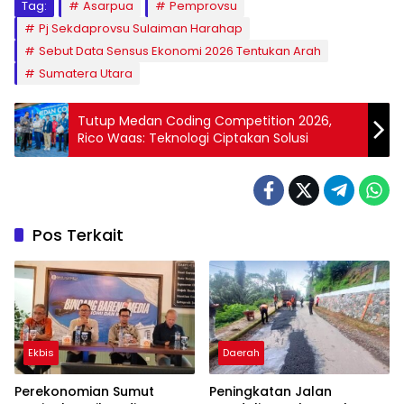
Tag:
Asarpua
Pemprovsu
Pj Sekdaprovsu Sulaiman Harahap
Sebut Data Sensus Ekonomi 2026 Tentukan Arah
Sumatera Utara
Tutup Medan Coding Competition 2026,
Rico Waas: Teknologi Ciptakan Solusi
Pos Terkait
Ekbis
Daerah
Perekonomian Sumut
Peningkatan Jalan