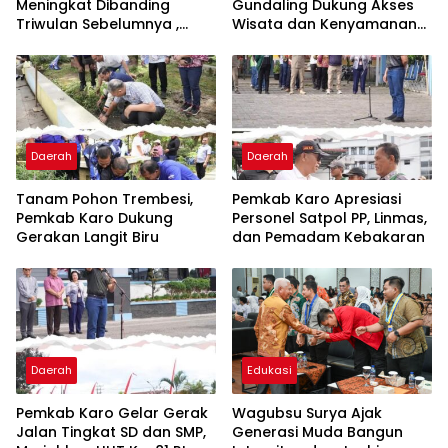
Meningkat Dibanding
Gundaling Dukung Akses
Triwulan Sebelumnya ,
Wisata dan Kenyamanan
Pertumbuhan Positif 5,06%
Masyarakat
Daerah
Daerah
Tanam Pohon Trembesi,
Pemkab Karo Apresiasi
Pemkab Karo Dukung
Personel Satpol PP, Linmas,
Gerakan Langit Biru
dan Pemadam Kebakaran
Daerah
Edukasi
Pemkab Karo Gelar Gerak
Wagubsu Surya Ajak
Jalan Tingkat SD dan SMP,
Generasi Muda Bangun