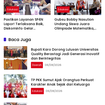
Edukasi
Edukasi
Pastikan Layanan SP4N
Gubsu Bobby Nasution
Lapor! Terlaksana Baik,
Undang Siswa Juara
Diskominfo Gelar
Olimpiade Matematika,
Coaching Clinic bagi
Beri Beasiswa hingga
Perangkat Daerah
Tablet Belajar
Baca Juga
Pemprovsu
Bupati Karo Dorong Lulusan Universitas
Quality Berastagi Jadi Generasi Inovatif
dan Berintegritas
Daerah
06/08/2026
TP PKK Sumut Ajak Orangtua Perkuat
Karakter Anak Sejak dari Keluarga
Edukasi
06/08/2026