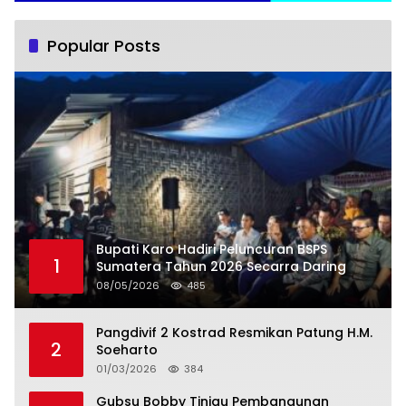
Popular Posts
Bupati Karo Hadiri Peluncuran BSPS
1
Sumatera Tahun 2026 Secarra Daring
08/05/2026
485
Pangdivif 2 Kostrad Resmikan Patung H.M.
2
Soeharto
01/03/2026
384
Gubsu Bobby Tinjau Pembangunan