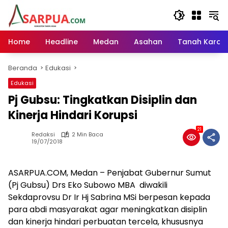
Langsung
ke
konten
Home
Headline
Medan
Asahan
Tanah Karo
Beranda
Edukasi
Edukasi
Pj Gubsu: Tingkatkan Disiplin dan
Kinerja Hindari Korupsi
21
Redaksi
2 Min Baca
19/07/2018
ASARPUA.COM, Medan – Penjabat Gubernur Sumut
(Pj Gubsu) Drs Eko Subowo MBA diwakili
Sekdaprovsu Dr Ir Hj Sabrina MSi berpesan kepada
para abdi masyarakat agar meningkatkan disiplin
dan kinerja hindari perbuatan tercela, khususnya