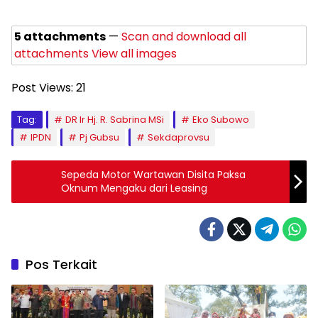
5 attachments
—
Scan and download all
attachments
View all images
Post Views:
21
Tag:
DR Ir Hj. R. Sabrina MSi
Eko Subowo
IPDN
Pj Gubsu
Sekdaprovsu
Sepeda Motor Wartawan Disita Paksa
Oknum Mengaku dari Leasing
Pos Terkait