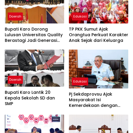
Daerah
Edukasi
Bupati Karo Dorong
TP PKK Sumut Ajak
Lulusan Universitas Quality
Orangtua Perkuat Karakter
Berastagi Jadi Generasi
Anak Sejak dari Keluarga
Inovatif dan Berintegritas
Daerah
Edukasi
Bupati Karo Lantik 20
Pj Sekdaprovsu Ajak
Kepala Sekolah SD dan
Masyarakat Isi
SMP
Kemerdekaan dengan
Karya, Prestasi, dan
Semangat Persatuan