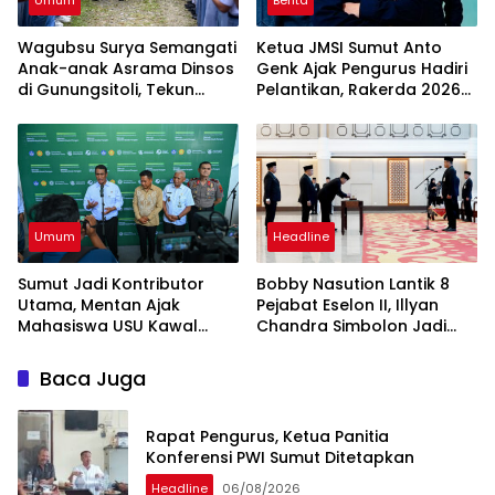
Umum
Berita
Wagubsu Surya Semangati
Ketua JMSI Sumut Anto
Anak-anak Asrama Dinsos
Genk Ajak Pengurus Hadiri
di Gunungsitoli, Tekun
Pelantikan, Rakerda 2026
Belajar Raih Cita-cita
dan Family Gathering
Umum
Headline
Sumut Jadi Kontributor
Bobby Nasution Lantik 8
Utama, Mentan Ajak
Pejabat Eselon II, Illyan
Mahasiswa USU Kawal
Chandra Simbolon Jadi
Swasembada Pangan
Kadisnaker Sumut
Baca Juga
Rapat Pengurus, Ketua Panitia
Konferensi PWI Sumut Ditetapkan
Headline
06/08/2026