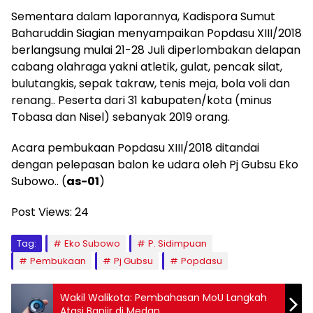
Sementara dalam laporannya, Kadispora Sumut
Baharuddin Siagian menyampaikan Popdasu XIII/2018
berlangsung mulai 21-28 Juli diperlombakan delapan
cabang olahraga yakni atletik, gulat, pencak silat,
bulutangkis, sepak takraw, tenis meja, bola voli dan
renang.. Peserta dari 31 kabupaten/kota (minus
Tobasa dan Nisel) sebanyak 2019 orang.
Acara pembukaan Popdasu XIII/2018 ditandai
dengan pelepasan balon ke udara oleh Pj Gubsu Eko
Subowo.. (
as-01
)
Post Views:
24
Tag:
Eko Subowo
P. Sidimpuan
Pembukaan
Pj Gubsu
Popdasu
Wakil Walikota: Pembahasan MoU Langkah
Atasi Banjir di Medan