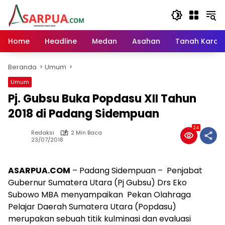
Langsung
ke
konten
Home
Headline
Medan
Asahan
Tanah Karo
Beranda
Umum
Umum
Pj. Gubsu Buka Popdasu XII Tahun
2018 di Padang Sidempuan
24
Redaksi
2 Min Baca
23/07/2018
ASARPUA.COM
– Padang Sidempuan – Penjabat
Gubernur Sumatera Utara (Pj Gubsu) Drs Eko
Subowo MBA menyampaikan Pekan Olahraga
Pelajar Daerah Sumatera Utara (Popdasu)
merupakan sebuah titik kulminasi dan evaluasi