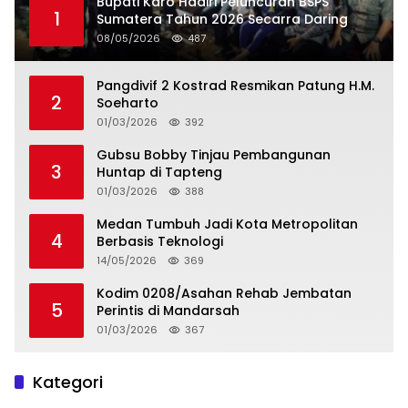
Bupati Karo Hadiri Peluncuran BSPS
1
Sumatera Tahun 2026 Secarra Daring
08/05/2026
487
Pangdivif 2 Kostrad Resmikan Patung H.M.
2
Soeharto
01/03/2026
392
Gubsu Bobby Tinjau Pembangunan
3
Huntap di Tapteng
01/03/2026
388
Medan Tumbuh Jadi Kota Metropolitan
4
Berbasis Teknologi
14/05/2026
369
Kodim 0208/Asahan Rehab Jembatan
5
Perintis di Mandarsah
01/03/2026
367
Kategori