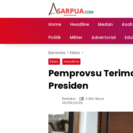
Langsung
ke
konten
Home
Headline
Medan
Asah
Politik
Militer
Advertorial
Edu
Beranda
Ekbis
Ekbis
Headline
Pemprovsu Terima 
Presiden
Redaksi
2 Min Baca
26/05/2026