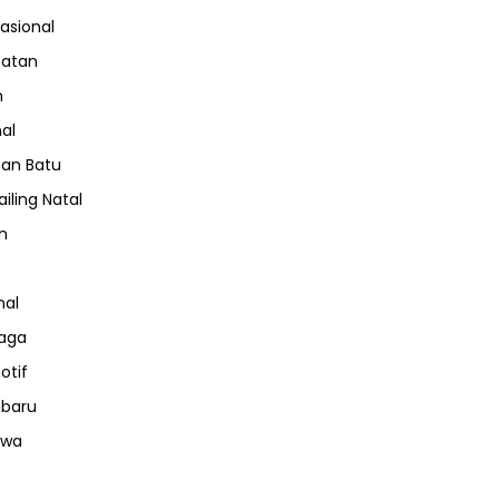
nasional
hatan
m
nal
an Batu
iling Natal
n
nal
aga
otif
nbaru
iwa