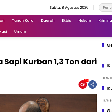
Sabtu, 8 Agustus 2026
an
Tanah Karo
Daerah
Ekbis
Hukum
Krimina
kasi
Umum
G
Sapi Kurban 1,3 Ton dari
IK
IKLAN B
53
IK
IKLAN B
Ge