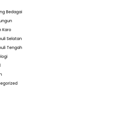
ng Bedagai
lungun
 Karo
uli Selatan
uli Tengah
logi
l
m
egorized