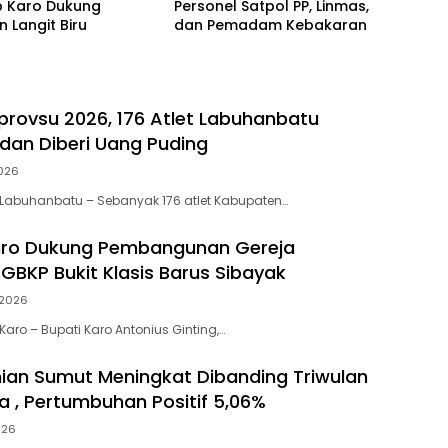
 Karo Dukung
Personel Satpol PP, Linmas,
 Langit Biru
dan Pemadam Kebakaran
provsu 2026, 176 Atlet Labuhanbatu
 dan Diberi Uang Puding
026
Labuhanbatu – Sebanyak 176 atlet Kabupaten…
ro Dukung Pembangunan Gereja
f GBKP Bukit Klasis Barus Sibayak
2026
aro – Bupati Karo Antonius Ginting,…
an Sumut Meningkat Dibanding Triwulan
 , Pertumbuhan Positif 5,06%
026