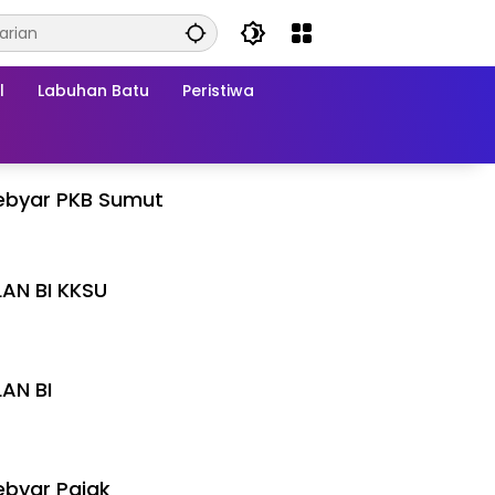
l
Labuhan Batu
Peristiwa
ebyar PKB Sumut
LAN BI KKSU
I
LAN BI
I
byar Pajak