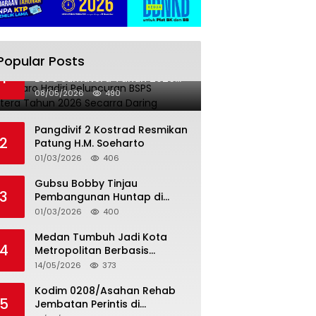
Popular Posts
Bupati Karo Hadiri Peluncuran
1
BSPS Sumatera Tahun 2026
Secarra Daring
08/05/2026
490
Pangdivif 2 Kostrad Resmikan
2
Patung H.M. Soeharto
01/03/2026
406
Gubsu Bobby Tinjau
3
Pembangunan Huntap di
Tapteng
01/03/2026
400
Medan Tumbuh Jadi Kota
4
Metropolitan Berbasis
Teknologi
14/05/2026
373
Kodim 0208/Asahan Rehab
5
Jembatan Perintis di