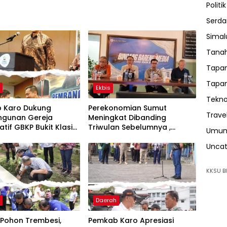
Politik
Serda
Sima
Tanah
Tapan
Tapan
h
Ekbis
Tekno
 Karo Dukung
Perekonomian Sumut
Trave
gunan Gereja
Meningkat Dibanding
atif GBKP Bukit Klasis
Triwulan Sebelumnya ,
Umu
ibayak
Pertumbuhan Positif 5,06%
Uncat
KKSU BI
h
Daerah
Pohon Trembesi,
Pemkab Karo Apresiasi