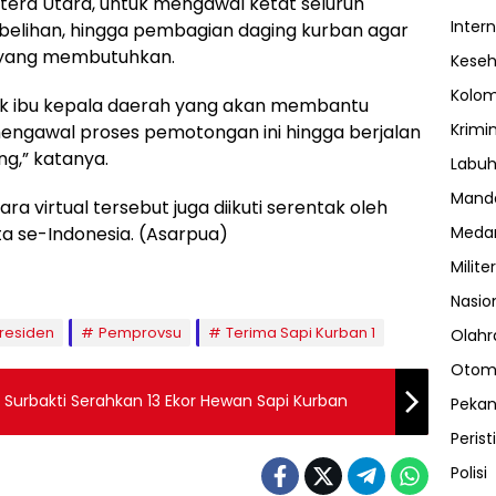
tera Utara, untuk mengawal ketat seluruh
Inter
embelihan, hingga pembagian daging kurban agar
 yang membutuhkan.
Kese
Kolo
ak ibu kepala daerah yang akan membantu
Krimi
engawal proses pemotongan ini hingga berjalan
g,” katanya.
Labuh
Manda
a virtual tersebut juga diikuti serentak oleh
Meda
ta se-Indonesia. (Asarpua)
Militer
Nasio
Presiden
Pemprovsu
Terima Sapi Kurban 1
Olahr
Otom
 Surbakti Serahkan 13 Ekor Hewan Sapi Kurban
Peka
Perist
Polisi