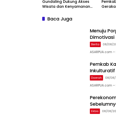
Gundaling Dukung Akses
Pemkab
Wisata dan Kenyamanan
Gerakan
Masyarakat
Baca Juga
Menuju Por
Dimotivasi
Berita
08/08/2
ASARPUA.com – 
Pemkab Ka
Inkulturati
Daerah
08/08/
ASARPUA.com – K
Perekonomi
Sebelumnya
Ekbis
08/08/2