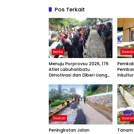
Pos Terkait
Berita
Daera
Menuju Porprovsu 2026, 176
Pemkab
Atlet Labuhanbatu
Pemban
Dimotivasi dan Diberi Uang
Inkultur
Puding
Barus S
Daerah
Daera
Peningkatan Jalan
Tanam 