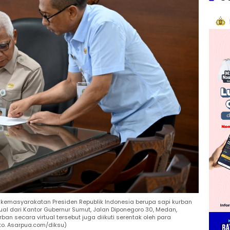
 kemasyarakatan Presiden Republik Indonesia berupa sapi kurban
tual dari Kantor Gubernur Sumut, Jalan Diponegoro 30, Medan,
an secara virtual tersebut juga diikuti serentak oleh para
oto. Asarpua.com/diksu)