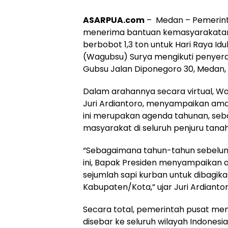
ASARPUA.com
– Medan – Pemerint
menerima bantuan kemasyarakatan P
berbobot 1,3 ton untuk Hari Raya I
(Wagubsu) Surya mengikuti penyerah
Gubsu Jalan Diponegoro 30, Medan, 
Dalam arahannya secara virtual, W
Juri Ardiantoro, menyampaikan ama
ini merupakan agenda tahunan, seb
masyarakat di seluruh penjuru tanah 
“Sebagaimana tahun-tahun sebelum
ini, Bapak Presiden menyampaika
sejumlah sapi kurban untuk dibagik
Kabupaten/Kota,” ujar Juri Ardiantor
Secara total, pemerintah pusat me
disebar ke seluruh wilayah Indonesi