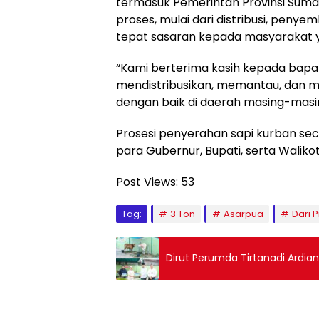
termasuk Pemerintah Provinsi Suma
proses, mulai dari distribusi, peny
tepat sasaran kepada masyarakat
“Kami berterima kasih kepada bap
mendistribusikan, memantau, dan m
dengan baik di daerah masing-masin
Prosesi penyerahan sapi kurban secar
para Gubernur, Bupati, serta Waliko
Post Views:
53
Tag:
3 Ton
Asarpua
Dari 
Dirut Perumda Tirtanadi Ardian