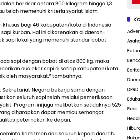
alah berkisar antara 800 kilogram hingga 1,3
au telah memenuhi kriteria syariat Islam.
Ka
n khusus bagi 46 kabupaten/kota di Indonesia
Advert
api kurban. Hal ini dikarenakan di daerah-
ok sapi lokal yang memenuhi standar bobot
Asah
Bata
Benc
 ada sapi dengan bobot di atas 800 kg, maka
berikan dua ekor sapi di setiap kabupaten/kota
Berita
aik oleh masyarakat,” tambahnya.
Daer
DPRD
, Sekretariat Negara bekerja sama dengan
ikan seluruh sapi telah melalui pemeriksaan
Eduka
akit. Program ini juga melibatkan setidaknya 525
Ekbis
a, yang diharapkan dapat memicu semangat
Headl
alitas peternakan ke depan.
Hibur
eminta komitmen dari seluruh kepala daerah,
Huku