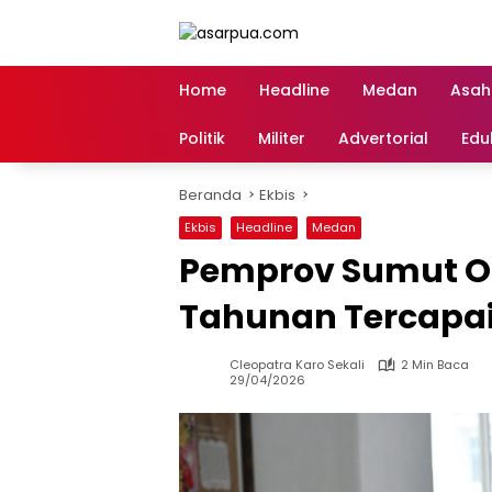
Langsung
ke
konten
Home
Headline
Medan
Asah
Politik
Militer
Advertorial
Edu
Beranda
Ekbis
Ekbis
Headline
Medan
Pemprov Sumut Op
Tahunan Tercapa
Cleopatra Karo Sekali
2 Min Baca
29/04/2026