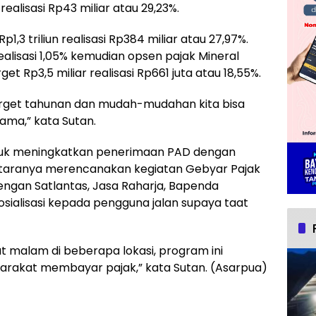
ealisasi Rp43 miliar atau 29,23%.
p1,3 triliun realisasi Rp384 miliar atau 27,97%.
 realisasi 1,05% kemudian opsen pajak Mineral
 Rp3,5 miliar realisasi Rp661 juta atau 18,55%.
arget tahunan dan mudah-mudahan kita bisa
ama,” kata Sutan.
tuk meningkatkan penerimaan PAD dengan
ntaranya merencanakan kegiatan Gebyar Pajak
engan Satlantas, Jasa Raharja, Bapenda
ialisasi kepada pengguna jalan supaya taat
 malam di beberapa lokasi, program ini
rakat membayar pajak,” kata Sutan. (Asarpua)