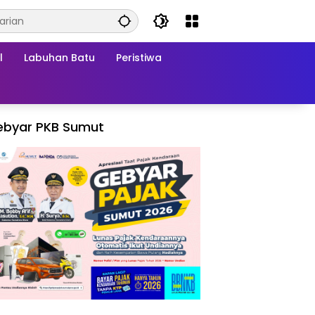
l
Labuhan Batu
Peristiwa
ebyar PKB Sumut