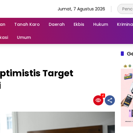
Jumat, 7 Agustus 2026
an
Tanah Karo
Daerah
Ekbis
Hukum
Krimina
kasi
Umum
G
timistis Target
i
41