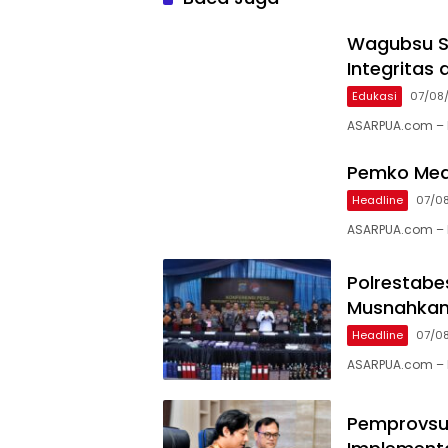
Wagubsu S
Integritas
Edukasi
07/08
ASARPUA.com – 
Pemko Med
Headline
07/0
ASARPUA.com – 
Polrestabe
Musnahkan 
Headline
07/0
ASARPUA.com – 
Pemprovsu 