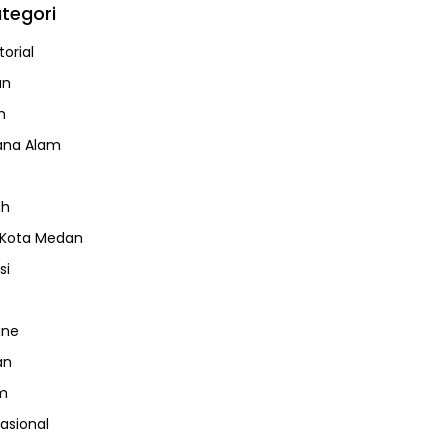
tegori
orial
an
m
ana Alam
ah
 Kota Medan
si
ine
an
m
nasional