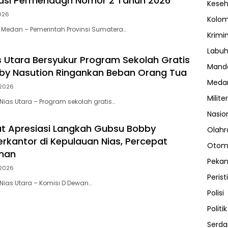
asi Permendagri Nomor 2 Tahun 2026
Kese
026
Kolo
Medan – Pemerintah Provinsi Sumatera…
Krimi
Labuh
as Utara Bersyukur Program Sekolah Gratis
Manda
by Nasution Ringankan Beban Orang Tua
Meda
2026
Militer
ias Utara – Program sekolah gratis…
Nasio
t Apresiasi Langkah Gubsu Bobby
Olahr
erkantor di Kepulauan Nias, Percepat
Otom
nan
Peka
2026
Perist
ias Utara – Komisi D Dewan…
Polisi
Politik
Serda