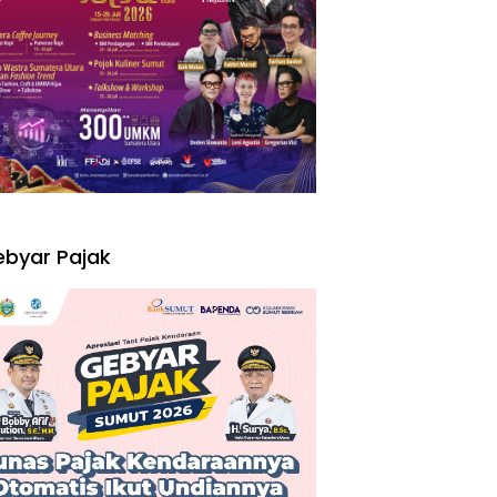
I
byar Pajak