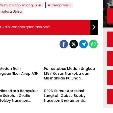
Sumut Sutan Tolang Lubis
Pemprovsu
matera Utara
t Raih Penghargaan Nasional
ne
Headline
Medan Raih
Polrestabes Medan Ungkap
rgaan Skor Arsip ASN
1.187 Kasus Narkoba dan
Musnahkan Puluhan
h
Daerah
Kilogram Barang Bukti
 Nias Utara Bersyukur
DPRD Sumut Apresiasi
m Sekolah Gratis
Langkah Gubsu Bobby
Bobby Nasution
Nasution Berkantor di
kan Beban Orang Tua
Kepulauan Nias, Percepat
Pembangunan