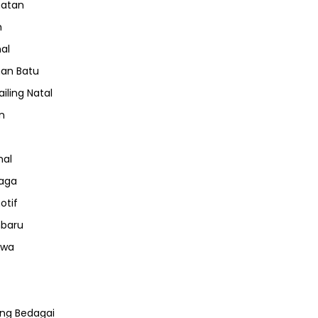
hatan
m
nal
an Batu
iling Natal
n
nal
aga
otif
nbaru
iwa
ng Bedagai