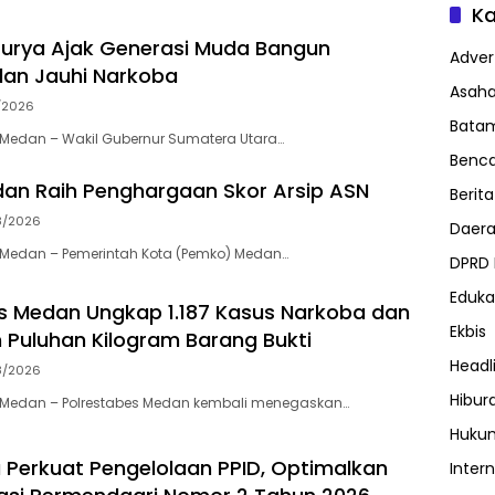
Ka
urya Ajak Generasi Muda Bangun
Advert
 dan Jauhi Narkoba
Asah
/2026
Bata
Medan – Wakil Gubernur Sumatera Utara…
Benc
an Raih Penghargaan Skor Arsip ASN
Berita
8/2026
Daer
Medan – Pemerintah Kota (Pemko) Medan…
DPRD
Eduka
s Medan Ungkap 1.187 Kasus Narkoba dan
Ekbis
Puluhan Kilogram Barang Bukti
Headl
8/2026
Hibur
Medan – Polrestabes Medan kembali menegaskan…
Huku
Perkuat Pengelolaan PPID, Optimalkan
Inter