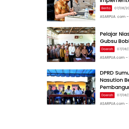
Implement
Berita
07/08/2
ASARPUA. com – 
Pelajar Ni
Gubsu Bob
Daerah
07/08/
ASARPUA.com – N
DPRD Sumu
Nasution B
Pembangu
Daerah
07/08/
ASARPUA.com – N