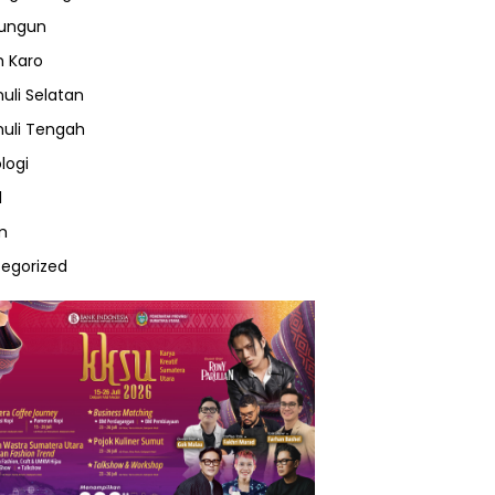
lungun
 Karo
uli Selatan
uli Tengah
logi
l
m
egorized