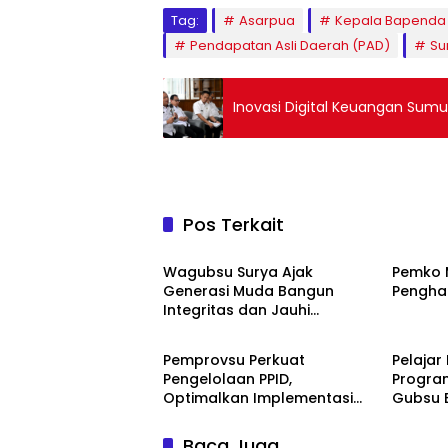
Tag:
Asarpua
Kepala Bapenda 
Pendapatan Asli Daerah (PAD)
Su
Inovasi Digital Keuangan Sumu
Pos Terkait
Edukasi
Headli
Wagubsu Surya Ajak
Pemko 
Generasi Muda Bangun
Pengha
Integritas dan Jauhi
Berita
Daera
Narkoba
Pemprovsu Perkuat
Pelajar
Pengelolaan PPID,
Progra
Optimalkan Implementasi
Gubsu 
Permendagri Nomor 2 Tahun
Ringan
2026
Baca Juga