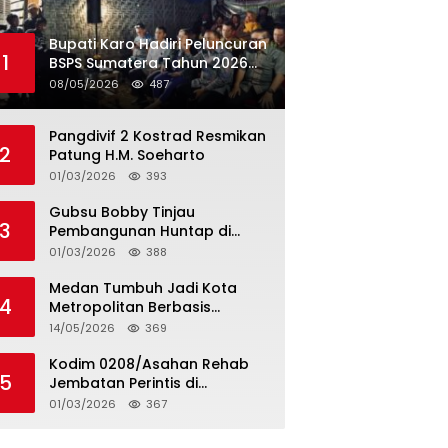
Bupati Karo Hadiri Peluncuran
1
BSPS Sumatera Tahun 2026
Secarra Daring
08/05/2026
487
Pangdivif 2 Kostrad Resmikan
2
Patung H.M. Soeharto
01/03/2026
393
Gubsu Bobby Tinjau
3
Pembangunan Huntap di
Tapteng
01/03/2026
388
Medan Tumbuh Jadi Kota
4
Metropolitan Berbasis
Teknologi
14/05/2026
369
Kodim 0208/Asahan Rehab
5
Jembatan Perintis di
Mandarsah
01/03/2026
367