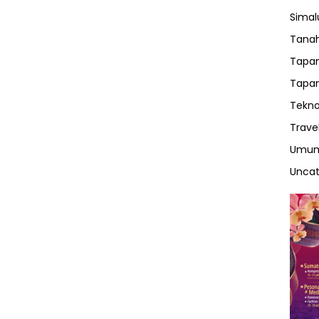
Sima
Tanah
Tapan
Tapan
Tekno
Trave
Umu
Uncat