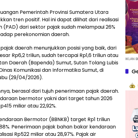
euangan Pemerintah Provinsi Sumatera Utara
n tren positif. Hal ini dapat dilihat dari realisasi
 (PAD) dari sektor pajak sudah melampaui 26%
rhadap perekonomian daerah.
 pajak daerah menunjukkan posisi yang baik, dari
r Rp6,2 triliun, sudah tercapai Rp1,6 triliun atau
IKLAN B
tan Daerah (Bapenda) Sumut, Sutan Tolang Lubis
Dinas Komunikasi dan Informatika Sumut, di
Ge
abu (29/04/2026).
nya, berasal dari tujuh penerimaan pajak daerah.
daraan bermotor yakni dari target tahun 2026
Rp415 miliar atau 22,92%.
ndaraan Bermotor (BBNKB) target Rp1 triliun
 23,88%. Penerimaan pajak bahan bakar kendaraan
alisasi Rp522 miliar atau 28,97%. Pajak air