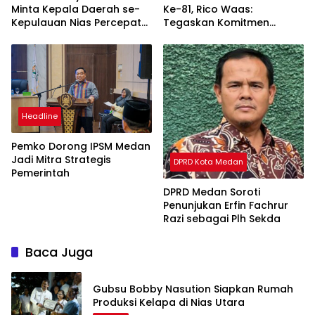
Minta Kepala Daerah se-
Ke-81, Rico Waas:
Kepulauan Nias Percepat
Tegaskan Komitmen
Usulan BKP 2027
Pelayanan Primer
Headline
Pemko Dorong IPSM Medan
Jadi Mitra Strategis
DPRD Kota Medan
Pemerintah
DPRD Medan Soroti
Penunjukan Erfin Fachrur
Razi sebagai Plh Sekda
Baca Juga
Gubsu Bobby Nasution Siapkan Rumah
Produksi Kelapa di Nias Utara