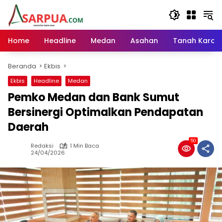
Langsung
ke
konten
Home
Headline
Medan
Asahan
Tanah Karo
Beranda
Ekbis
Ekbis
Headline
Medan
Pemko Medan dan Bank Sumut
Bersinergi Optimalkan Pendapatan
Daerah
50
Redaksi
1 Min Baca
24/04/2026