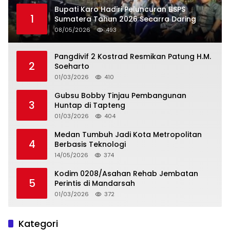
Bupati Karo Hadiri Peluncuran BSPS
1
Sumatera Tahun 2026 Secarra Daring
08/05/2026
493
Pangdivif 2 Kostrad Resmikan Patung H.M.
2
Soeharto
01/03/2026
410
Gubsu Bobby Tinjau Pembangunan
3
Huntap di Tapteng
01/03/2026
404
Medan Tumbuh Jadi Kota Metropolitan
4
Berbasis Teknologi
14/05/2026
374
Kodim 0208/Asahan Rehab Jembatan
5
Perintis di Mandarsah
01/03/2026
372
Kategori