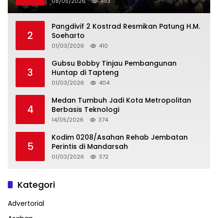
08/05/2026
493
Pangdivif 2 Kostrad Resmikan Patung H.M.
2
Soeharto
01/03/2026
410
Gubsu Bobby Tinjau Pembangunan
3
Huntap di Tapteng
01/03/2026
404
Medan Tumbuh Jadi Kota Metropolitan
4
Berbasis Teknologi
14/05/2026
374
Kodim 0208/Asahan Rehab Jembatan
5
Perintis di Mandarsah
01/03/2026
372
Kategori
Advertorial