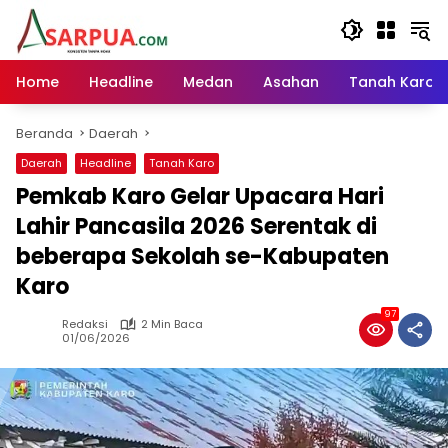
Langsung
ke
konten
Home
Headline
Medan
Asahan
Tanah Karo
Beranda
Daerah
Daerah
Headline
Tanah Karo
Pemkab Karo Gelar Upacara Hari
Lahir Pancasila 2026 Serentak di
beberapa Sekolah se-Kabupaten
Karo
97
Redaksi
2 Min Baca
01/06/2026