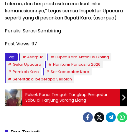
toleran, dan berprestasi karena kuat nilai
kemanusiaannya,” tegas semua Inspektur Upacara
seperti yang di pesankan Bupati Karo. (asarpua)
Penulis: Serasi Sembiring
Post Views:
97
Tag:
Asarpua
Bupati Karo Antonius Ginting
Gelar Upacara
Hari Lahir Pancasila 2026
Pemkab Karo
Se-Kabupaten Karo
Serentak di beberapa Sekolah
Polsek Panai Tengah Tangkap Pengedar
Sabu di Tanjung Sarang Elang
Pos Terkait