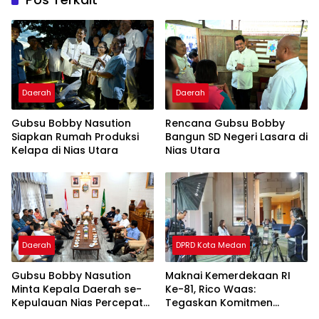
Daerah
Daerah
Gubsu Bobby Nasution
Rencana Gubsu Bobby
Siapkan Rumah Produksi
Bangun SD Negeri Lasara di
Kelapa di Nias Utara
Nias Utara
Daerah
DPRD Kota Medan
Gubsu Bobby Nasution
Maknai Kemerdekaan RI
Minta Kepala Daerah se-
Ke-81, Rico Waas:
Kepulauan Nias Percepat
Tegaskan Komitmen
Usulan BKP 2027
Pelayanan Primer