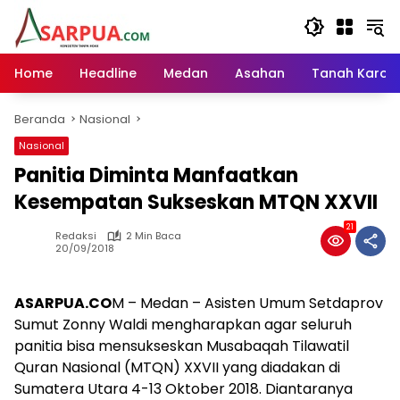
Langsung
ke
konten
Home
Headline
Medan
Asahan
Tanah Karo
Beranda
Nasional
Nasional
Panitia Diminta Manfaatkan
Kesempatan Sukseskan MTQN XXVII
21
Redaksi
2 Min Baca
20/09/2018
ASARPUA.CO
M – Medan – Asisten Umum Setdaprov
Sumut Zonny Waldi mengharapkan agar seluruh
panitia bisa mensukseskan Musabaqah Tilawatil
Quran Nasional (MTQN) XXVII yang diadakan di
Sumatera Utara 4-13 Oktober 2018. Diantaranya