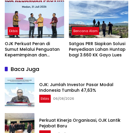
Lewat Wastra
Ekbis
Bencana Alam
OJK Perkuat Peran di
Satgas PRR Siapkan Solusi
Sumut Melalui Penguatan
Penyediaan Lahan Huntap
Kepemimpinan dan
bagi 3.660 KK Gayo Lues
Kapasitas Kelembagaan
Baca Juga
OJK: Jumlah Investor Pasar Modal
Indonesia Tumbuh 47,63%
Ekbis
06/08/2026
Perkuat Kinerja Organisasi, OJK Lantik
Pejabat Baru