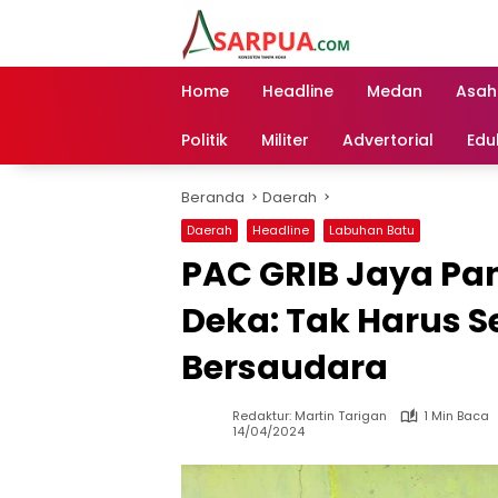
Langsung
ke
konten
Home
Headline
Medan
Asah
Politik
Militer
Advertorial
Edu
Beranda
Daerah
Daerah
Headline
Labuhan Batu
PAC GRIB Jaya Pan
Deka: Tak Harus 
Bersaudara
Redaktur: Martin Tarigan
1 Min Baca
14/04/2024