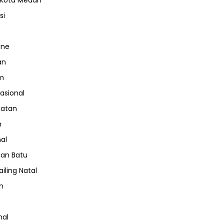
 Kota Medan
si
ine
an
m
nasional
hatan
m
nal
an Batu
iling Natal
n
nal