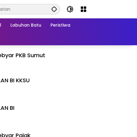
l
Labuhan Batu
Peristiwa
ebyar PKB Sumut
LAN BI KKSU
I
LAN BI
I
byar Pajak