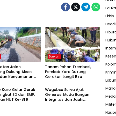
DPRD
Eduka
Ekbis
Headl
Hibur
Huku
Inter
Kese
h
Daerah
Kolo
katan Jalan
Tanam Pohon Trembesi,
ing Dukung Akses
Pemkab Karo Dukung
Krimi
 dan Kenyamanan
Gerakan Langit Biru
h
Edukasi
Labuh
akat
Manda
 Karo Gelar Gerak
Wagubsu Surya Ajak
ingkat SD dan SMP,
Generasi Muda Bangun
Meda
an HUT Ke-81 RI
Integritas dan Jauhi
Narkoba
Militer
Nasio