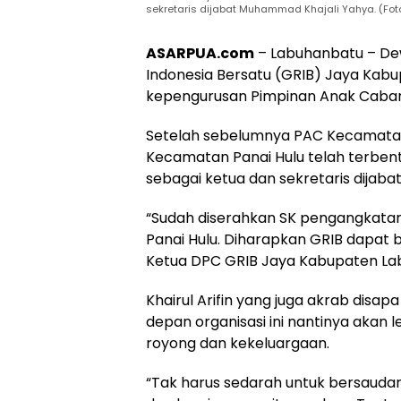
sekretaris dijabat Muhammad Khajali Yahya. (Fo
ASARPUA.com
– Labuhanbatu – De
Indonesia Bersatu (GRIB) Jaya Ka
kepengurusan Pimpinan Anak Cabang 
Setelah sebelumnya PAC Kecamatan Pa
Kecamatan Panai Hulu telah terben
sebagai ketua dan sekretaris dijab
“Sudah diserahkan SK pengangkata
Panai Hulu. Diharapkan GRIB dapat b
Ketua DPC GRIB Jaya Kabupaten Labu
Khairul Arifin yang juga akrab disa
depan organisasi ini nantinya aka
royong dan kekeluargaan.
“Tak harus sedarah untuk bersaudar