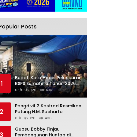
Popular Posts
Bupati Karo Hadiri Peluncuran
1
BSPS Sumatera Tahun 2026
Secarra Daring
08/05/2026
490
Pangdivif 2 Kostrad Resmikan
2
Patung H.M. Soeharto
01/03/2026
406
Gubsu Bobby Tinjau
3
Pembangunan Huntap di