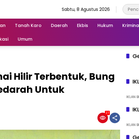
Sabtu, 8 Agustus 2026
an
Tanah Karo
Daerah
Ekbis
Hukum
Krimina
kasi
Umum
G
ai Hilir Terbentuk, Bung
IK
Sedarah Untuk
IKLAN B
IK
27
IKLAN B
Ge