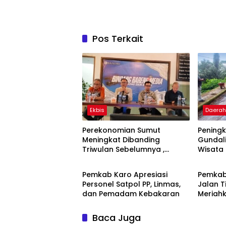
Pos Terkait
Ekbis
Daera
Perekonomian Sumut
Pening
Meningkat Dibanding
Gundal
Triwulan Sebelumnya ,
Wisata
Daerah
Daera
Pertumbuhan Positif 5,06%
Masyar
Pemkab Karo Apresiasi
Pemkab
Personel Satpol PP, Linmas,
Jalan T
dan Pemadam Kebakaran
Meriahk
Baca Juga