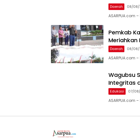
Daerah
08/08/
ASARPUA.com – K
Pemkab Kar
Meriahkan 
Daerah
08/08/
ASARPUA.com – K
Wagubsu S
Integritas
Edukasi
07/08
ASARPUA.com – 