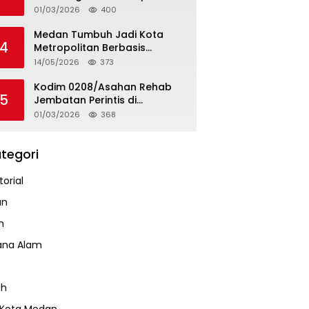
Tapteng
01/03/2026
400
Medan Tumbuh Jadi Kota
4
Metropolitan Berbasis
Teknologi
14/05/2026
373
Kodim 0208/Asahan Rehab
5
Jembatan Perintis di
Mandarsah
01/03/2026
368
tegori
orial
an
m
ana Alam
ah