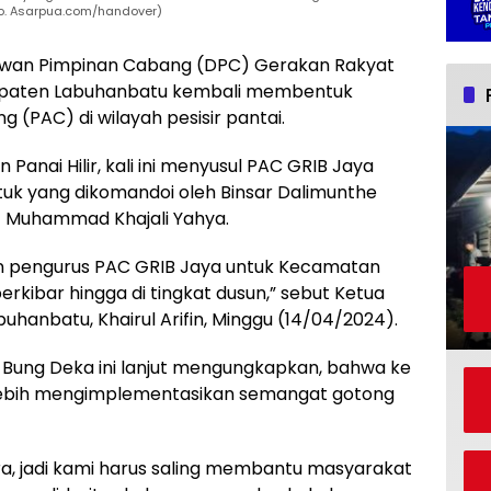
to. Asarpua.com/handover)
wan Pimpinan Cabang (DPC) Gerakan Rakyat
bupaten Labuhanbatu kembali membentuk
(PAC) di wilayah pesisir pantai.
nai Hilir, kali ini menyusul PAC GRIB Jaya
tuk yang dikomandoi oleh Binsar Dalimunthe
at Muhammad Khajali Yahya.
n pengurus PAC GRIB Jaya untuk Kecamatan
erkibar hingga di tingkat dusun,” sebut Ketua
hanbatu, Khairul Arifin, Minggu (14/04/2024).
pa Bung Deka ini lanjut mengungkapkan, bahwa ke
n lebih mengimplementasikan semangat gotong
a, jadi kami harus saling membantu masyarakat