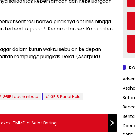
unya solidaritas kebersamaan dan kekeluargaan
berkonsentrasi bahwa pihaknya optimis hingga
kan terbentuk pada 9 Kecamatan se- Kabupaten
a agar dalam kurun waktu sebulan ke depan
amatan rampung,” pungkas Deka. (Asarpua)
Ka
Advert
Asah
GRIB Labuhanbatu
GRIB Panai Hulu
Bata
Benc
Berita
Lokasi TMMD di Selat Beting
Daer