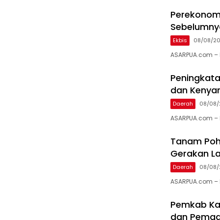
Perekonomi
Sebelumnya
Ekbis
08/08/2
ASARPUA.com – 
Peningkata
dan Kenya
Daerah
08/08/
ASARPUA.com – 
Tanam Poh
Gerakan La
Daerah
08/08/
ASARPUA.com – Ka
Pemkab Kar
dan Pema