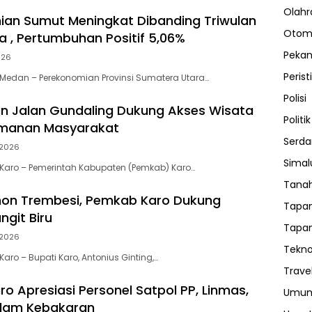
Olahr
an Sumut Meningkat Dibanding Triwulan
Otom
 , Pertumbuhan Positif 5,06%
Peka
026
Perist
Medan – Perekonomian Provinsi Sumatera Utara…
Polisi
n Jalan Gundaling Dukung Akses Wisata
Politik
manan Masyarakat
Serda
2026
Sima
Karo – Pemerintah Kabupaten (Pemkab) Karo…
Tanah
on Trembesi, Pemkab Karo Dukung
Tapan
ngit Biru
Tapan
2026
Tekno
ro – Bupati Karo, Antonius Ginting,…
Trave
o Apresiasi Personel Satpol PP, Linmas,
Umu
dam Kebakaran