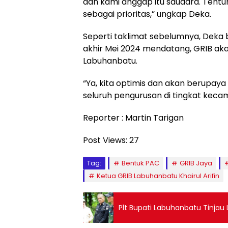
dan kami anggap itu saudara. Tent
sebagai prioritas,” ungkap Deka.
Seperti taklimat sebelumnya, Deka 
akhir Mei 2024 mendatang, GRIB a
Labuhanbatu.
“Ya, kita optimis dan akan berupay
seluruh pengurusan di tingkat kec
Reporter : Martin Tarigan
Post Views:
27
Tag:
Bentuk PAC
GRIB Jaya
Ketua GRIB Labuhanbatu Khairul Arifin
Plt Bupati Labuhanbatu Tinjau 