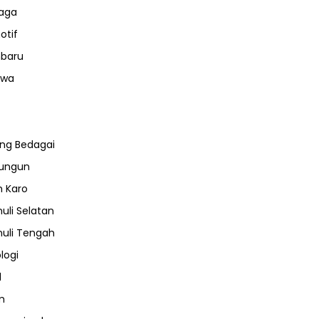
aga
otif
nbaru
iwa
ng Bedagai
lungun
 Karo
uli Selatan
uli Tengah
logi
l
m