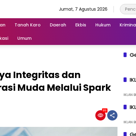
Jumat, 7 Agustus 2026
an
Tanah Karo
Daerah
Ekbis
Hukum
Krimina
kasi
Umum
G
a Integritas dan
IK
asi Muda Melalui Spark
IKLAN B
IK
89
IKLAN B
Ge