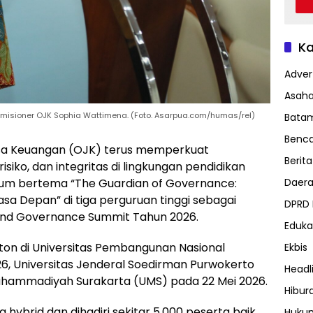
Ka
Advert
Asah
isioner OJK Sophia Wattimena. (Foto. Asarpua.com/humas/rel)
Bata
Benc
asa Keuangan (OJK) terus memperkuat
Berita
siko, dan integritas di lingkungan pendidikan
mum bertema “The Guardian of Governance:
Daer
a Depan” di tiga perguruan tinggi sebagai
DPRD
 and Governance Summit Tahun 2026.
Eduka
ton di Universitas Pembangunan Nasional
Ekbis
6, Universitas Jenderal Soedirman Purwokerto
Headl
Muhammadiyah Surakarta (UMS) pada 22 Mei 2026.
Hibur
hybrid dan dihadiri sekitar 5.000 peserta baik
Huku