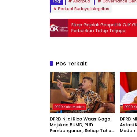
Tag:
Asarpua
Governance Gen
Perkuat Budaya Integritas
Sikap Gejolak Geopolitik OJK G
Perbankan Tetap Terjaga
Pos Terkait
DPRD Kota Medan
DPRD K
DPRD Nilai Rico Waas Gagal
DPRD Mi
Majukan BUMD, PUD
Astasi
Pembangunan, Setiap Tahun
Medan 
Rugi