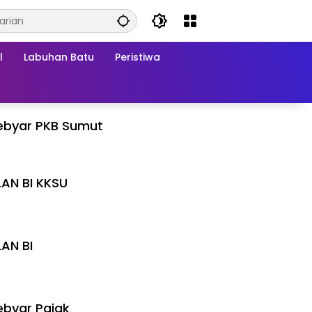
l
Labuhan Batu
Peristiwa
ebyar PKB Sumut
LAN BI KKSU
I
LAN BI
I
byar Pajak