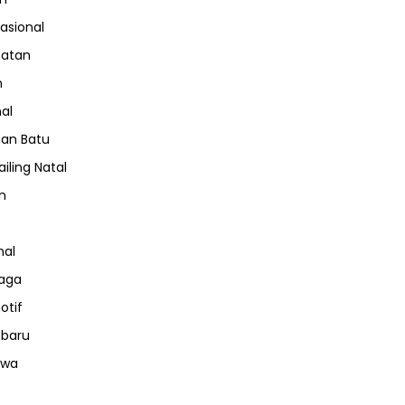
nasional
hatan
m
nal
an Batu
iling Natal
n
nal
aga
otif
nbaru
iwa