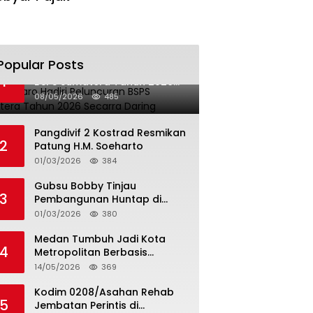
Popular Posts
Bupati Karo Hadiri Peluncuran
1
BSPS Sumatera Tahun 2026
Secarra Daring
08/05/2026
485
Pangdivif 2 Kostrad Resmikan
2
Patung H.M. Soeharto
01/03/2026
384
Gubsu Bobby Tinjau
3
Pembangunan Huntap di
Tapteng
01/03/2026
380
Medan Tumbuh Jadi Kota
4
Metropolitan Berbasis
Teknologi
14/05/2026
369
Kodim 0208/Asahan Rehab
5
Jembatan Perintis di