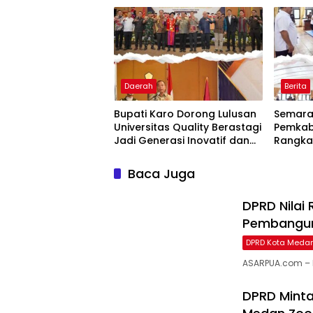
Daerah
Berita
Bupati Karo Dorong Lulusan
Semarak
Universitas Quality Berastagi
Pemkab
Jadi Generasi Inovatif dan
Rangka
Berintegritas
Baca Juga
DPRD Nilai
Pembanguna
DPRD Kota Meda
ASARPUA.com – 
DPRD Minta