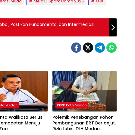
erasi Muda
Melalui Spark Camp 2026
OJK
lobal, Pastikan Fundamental dan Intermediasi
ota Medan
DPRD Kota Medan
nta Walikota Serius
Polemik Penebangan Pohon
 Kemacetan Menuju
Pembangunan BRT Berlanjut,
Zoo
Rizki Lubis: DLH Medan
Jangan Buang Badan