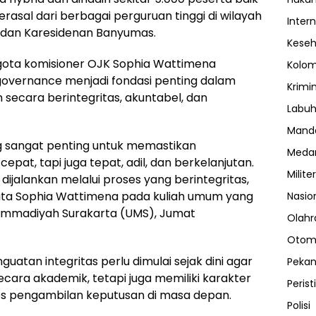
rasal dari berbagai perguruan tinggi di wilayah
Inter
, dan Karesidenan Banyumas.
Kese
ota komisioner OJK Sophia Wattimena
Kolo
vernance menjadi fondasi penting dalam
Krimi
ecara berintegritas, akuntabel, dan
Labuh
Manda
ng sangat penting untuk memastikan
Meda
pat, tapi juga tepat, adil, dan berkelanjutan.
Militer
dijalankan melalui proses yang berintegritas,
kata Sophia Wattimena pada kuliah umum yang
Nasio
hammadiyah Surakarta (UMS), Jumat
Olahr
Otom
tan integritas perlu dimulai sejak dini agar
Peka
cara akademik, tetapi juga memiliki karakter
Perist
s pengambilan keputusan di masa depan.
Polisi