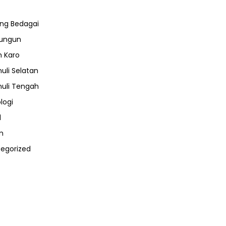
ng Bedagai
lungun
 Karo
uli Selatan
uli Tengah
logi
l
m
egorized