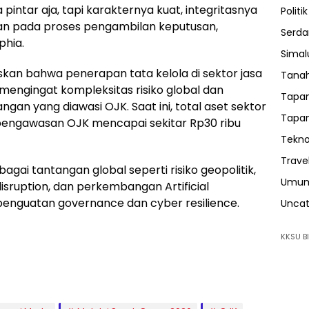
pintar aja, tapi karakternya kuat, integritasnya
Politik
kan pada proses pengambilan keputusan,
Serda
phia.
Sima
kan bahwa penerapan tata kelola di sektor jasa
Tanah
engingat kompleksitas risiko global dan
Tapan
ngan yang diawasi OJK. Saat ini, total aset sektor
Tapan
pengawasan OJK mencapai sekitar Rp30 ribu
Tekno
Trave
bagai tantangan global seperti risiko geopolitik,
Umu
 disruption, dan perkembangan Artificial
penguatan governance dan cyber resilience.
Uncat
KKSU BI