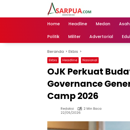
Langsung
ke
konten
Home
Headline
Medan
Asah
Politik
Militer
Advertorial
Edu
Beranda
Ekbis
Ekbis
Headline
Nasional
OJK Perkuat Buday
Governance Gener
Camp 2026
Redaksi
2 Min Baca
22/05/2026