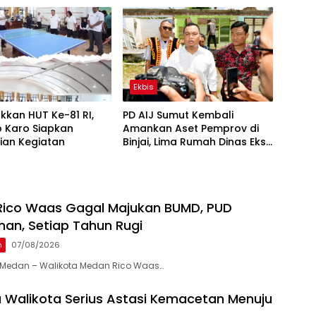
Ekbis
kan HUT Ke-81 RI,
PD AIJ Sumut Kembali
 Karo Siapkan
Amankan Aset Pemprov di
ian Kegiatan
Binjai, Lima Rumah Dinas Eks
Bioskop Ria Dibongkar
 Rico Waas Gagal Majukan BUMD, PUD
n, Setiap Tahun Rugi
n
07/08/2026
Medan – Walikota Medan Rico Waas…
 Walikota Serius Astasi Kemacetan Menuju