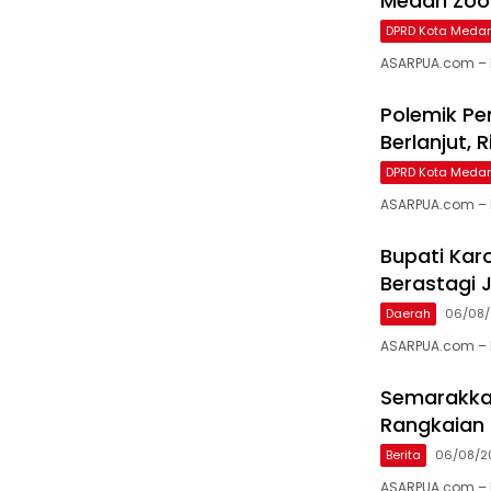
Medan Zoo
DPRD Kota Meda
ASARPUA.com – 
Polemik P
Berlanjut,
DPRD Kota Meda
ASARPUA.com – M
Bupati Karo
Berastagi J
Daerah
06/08
ASARPUA.com – K
Semarakkan
Rangkaian 
Berita
06/08/2
ASARPUA.com – 