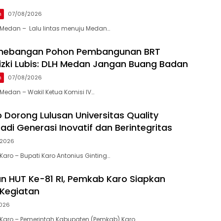
n
07/08/2026
Medan – Lalu lintas menuju Medan…
enebangan Pohon Pembangunan BRT
 Rizki Lubis: DLH Medan Jangan Buang Badan
n
07/08/2026
edan – Wakil Ketua Komisi IV…
 Dorong Lulusan Universitas Quality
adi Generasi Inovatif dan Berintegritas
/2026
aro – Bupati Karo Antonius Ginting…
 HUT Ke-81 RI, Pemkab Karo Siapkan
Kegiatan
026
Karo – Pemerintah Kabupaten (Pemkab) Karo…