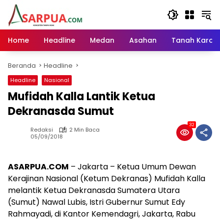
Langsung
ke
konten
Home
Headline
Medan
Asahan
Tanah Karo
Beranda
Headline
Headline
Nasional
Mufidah Kalla Lantik Ketua
Dekranasda Sumut
32
Redaksi
2 Min Baca
05/09/2018
ASARPUA.COM
– Jakarta – Ketua Umum Dewan
Kerajinan Nasional (Ketum Dekranas) Mufidah Kalla
melantik Ketua Dekranasda Sumatera Utara
(Sumut) Nawal Lubis, Istri Gubernur Sumut Edy
Rahmayadi, di Kantor Kemendagri, Jakarta, Rabu