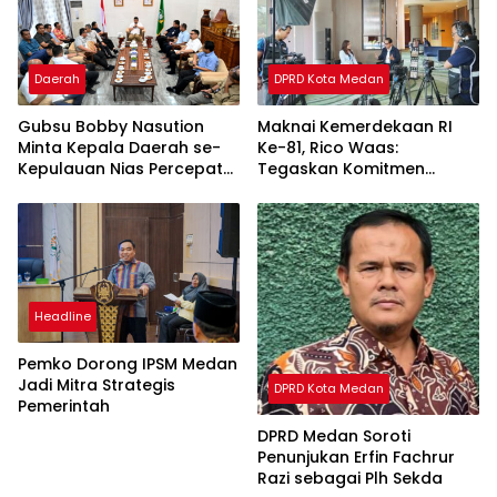
Daerah
DPRD Kota Medan
Gubsu Bobby Nasution
Maknai Kemerdekaan RI
Minta Kepala Daerah se-
Ke-81, Rico Waas:
Kepulauan Nias Percepat
Tegaskan Komitmen
Usulan BKP 2027
Pelayanan Primer
Headline
Pemko Dorong IPSM Medan
Jadi Mitra Strategis
DPRD Kota Medan
Pemerintah
DPRD Medan Soroti
Penunjukan Erfin Fachrur
Razi sebagai Plh Sekda