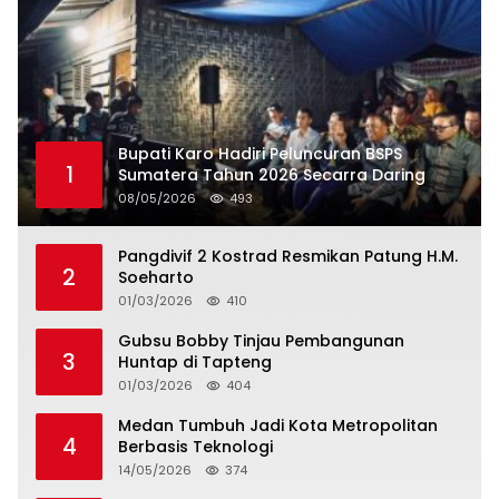
Bupati Karo Hadiri Peluncuran BSPS
1
Sumatera Tahun 2026 Secarra Daring
08/05/2026
493
Pangdivif 2 Kostrad Resmikan Patung H.M.
2
Soeharto
01/03/2026
410
Gubsu Bobby Tinjau Pembangunan
3
Huntap di Tapteng
01/03/2026
404
Medan Tumbuh Jadi Kota Metropolitan
4
Berbasis Teknologi
14/05/2026
374