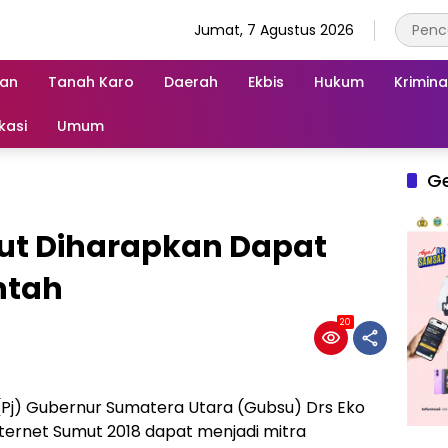
Jumat, 7 Agustus 2026
an
Tanah Karo
Daerah
Ekbis
Hukum
Krimina
kasi
Umum
G
mut Diharapkan Dapat
intah
20
(Pj) Gubernur Sumatera Utara (Gubsu) Drs Eko
ernet Sumut 2018 dapat menjadi mitra