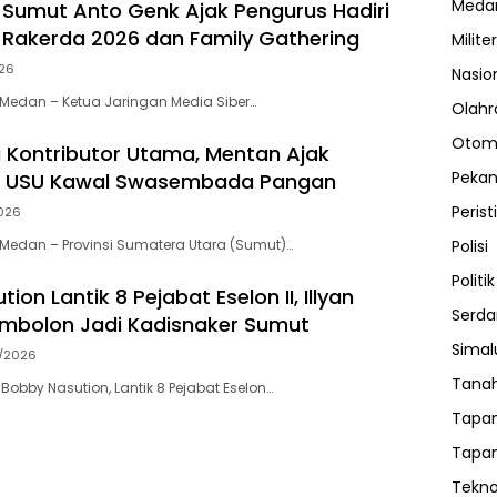
Meda
 Sumut Anto Genk Ajak Pengurus Hadiri
, Rakerda 2026 dan Family Gathering
Militer
026
Nasio
Medan – Ketua Jaringan Media Siber…
Olahr
Otom
 Kontributor Utama, Mentan Ajak
Peka
 USU Kawal Swasembada Pangan
Perist
026
Medan – Provinsi Sumatera Utara (Sumut)…
Polisi
Politik
ion Lantik 8 Pejabat Eselon II, Illyan
Serda
mbolon Jadi Kadisnaker Sumut
Sima
7/2026
Tanah
obby Nasution, Lantik 8 Pejabat Eselon…
Tapan
Tapan
Tekno