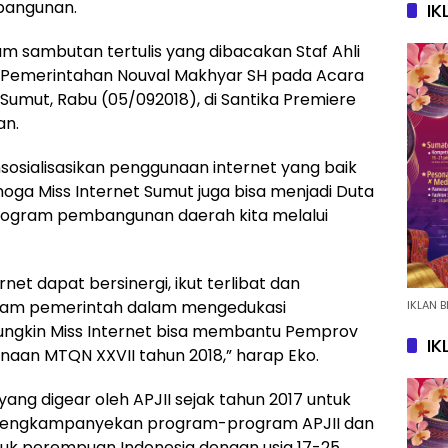
bangunan.
IK
am sambutan tertulis yang dibacakan Staf Ahli
an Pemerintahan Nouval Makhyar SH pada Acara
 Sumut, Rabu (05/092018), di Santika Premiere
an.
sosialisasikan penggunaan internet yang baik
ga Miss Internet Sumut juga bisa menjadi Duta
rogram pembangunan daerah kita melalui
et dapat bersinergi, ikut terlibat dan
ram pemerintah dalam mengedukasi
IKLAN B
ungkin Miss Internet bisa membantu Pemprov
IK
aan MTQN XXVII tahun 2018,” harap Eko.
ang digear oleh APJII sejak tahun 2017 untuk
 mengkampanyekan program-program APJII dan
ntuk perempuan Indonesia dengan usia 17-25