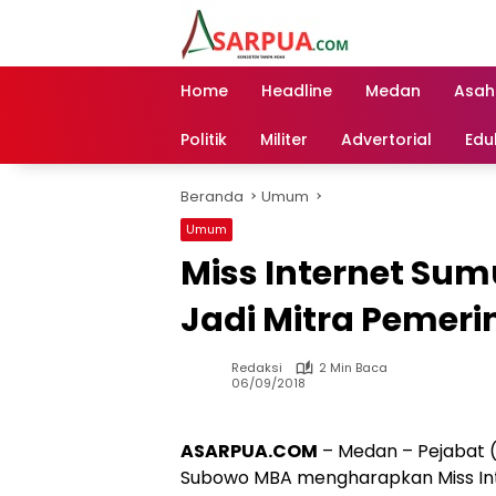
Langsung
ke
konten
Home
Headline
Medan
Asah
Politik
Militer
Advertorial
Edu
Beranda
Umum
Umum
Miss Internet Su
Jadi Mitra Pemer
Redaksi
2 Min Baca
06/09/2018
ASARPUA.COM
– Medan – Pejabat 
Subowo MBA mengharapkan Miss Int