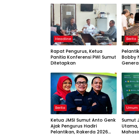
Headline
Berita
Rapat Pengurus, Ketua
Pelanti
Panitia Konferensi PWI Sumut
Bobby N
Ditetapkan
Genera
Semang
Berita
Umum
Ketua JMSI Sumut Anto Genk
Sumut J
Ajak Pengurus Hadiri
Utama,
Pelantikan, Rakerda 2026
Mahasi
dan Family Gathering
Swase