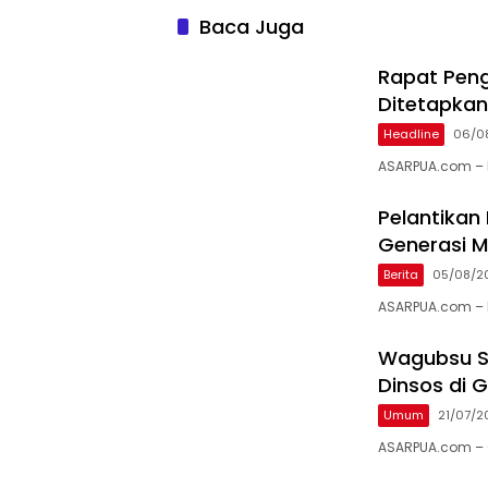
Baca Juga
Rapat Peng
Ditetapkan
Headline
06/0
ASARPUA.com – 
Pelantikan
Generasi 
Berita
05/08/2
ASARPUA.com – 
Wagubsu S
Dinsos di G
Umum
21/07/2
ASARPUA.com – G