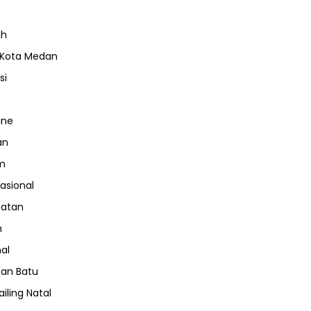
ah
 Kota Medan
si
ine
an
m
nasional
hatan
m
nal
an Batu
iling Natal