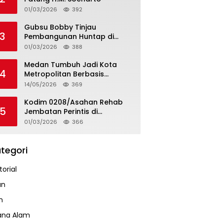
01/03/2026
392
Gubsu Bobby Tinjau
3
Pembangunan Huntap di
Tapteng
01/03/2026
388
Medan Tumbuh Jadi Kota
4
Metropolitan Berbasis
Teknologi
14/05/2026
369
Kodim 0208/Asahan Rehab
5
Jembatan Perintis di
Mandarsah
01/03/2026
366
tegori
orial
an
m
ana Alam