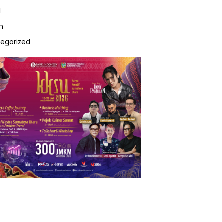
l
m
egorized