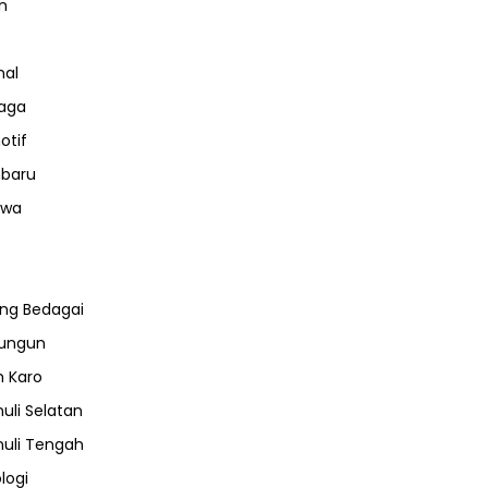
n
nal
aga
otif
nbaru
iwa
ng Bedagai
lungun
 Karo
uli Selatan
uli Tengah
logi