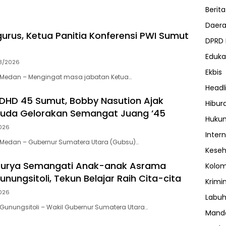
Berita
Daer
urus, Ketua Panitia Konferensi PWI Sumut
DPRD
Eduka
8/2026
Ekbis
Medan – Mengingat masa jabatan Ketua…
Headl
 DHD 45 Sumut, Bobby Nasution Ajak
Hibur
Muda Gelorakan Semangat Juang ’45
Huku
026
Inter
Medan – Gubernur Sumatera Utara (Gubsu)…
Kese
urya Semangati Anak-anak Asrama
Kolo
unungsitoli, Tekun Belajar Raih Cita-cita
Krimi
026
Labuh
unungsitoli – Wakil Gubernur Sumatera Utara…
Manda