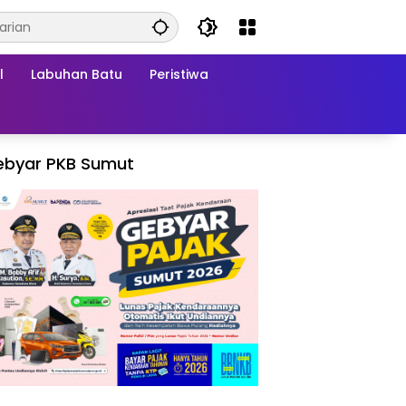
l
Labuhan Batu
Peristiwa
ebyar PKB Sumut