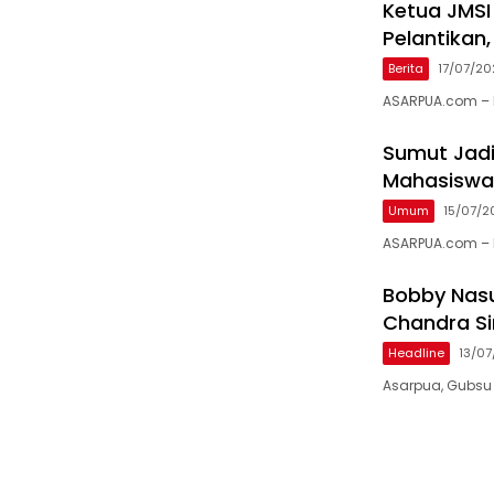
Ketua JMSI
Pelantikan
Berita
17/07/2
ASARPUA.com – 
Sumut Jadi
Mahasiswa
Umum
15/07/2
ASARPUA.com – 
Bobby Nasut
Chandra Si
Headline
13/0
Asarpua, Gubsu B