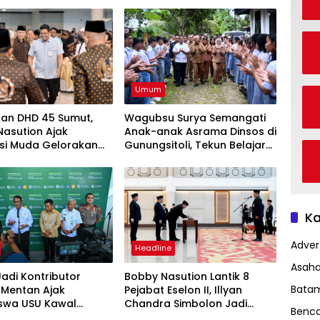
Umum
kan DHD 45 Sumut,
Wagubsu Surya Semangati
asution Ajak
Anak-anak Asrama Dinsos di
si Muda Gelorakan
Gunungsitoli, Tekun Belajar
at Juang ’45
Raih Cita-cita
Ka
Advert
Headline
Asah
adi Kontributor
Bobby Nasution Lantik 8
Bata
 Mentan Ajak
Pejabat Eselon II, Illyan
swa USU Kawal
Chandra Simbolon Jadi
Benc
mbada Pangan
Kadisnaker Sumut