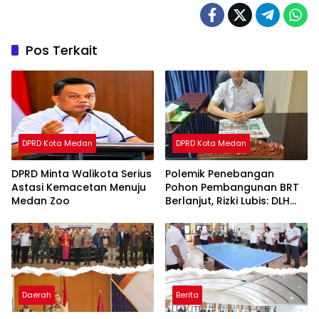
Pos Terkait
DPRD Kota Medan
DPRD Kota Medan
DPRD Minta Walikota Serius
Polemik Penebangan
Astasi Kemacetan Menuju
Pohon Pembangunan BRT
Medan Zoo
Berlanjut, Rizki Lubis: DLH
Medan Jangan Buang
Badan
Daerah
Berita