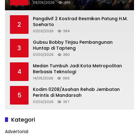
08/05/2026
485
Pangdivif 2 Kostrad Resmikan Patung H.M.
2
Soeharto
01/03/2026
384
Gubsu Bobby Tinjau Pembangunan
3
Huntap di Tapteng
01/03/2026
380
Medan Tumbuh Jadi Kota Metropolitan
4
Berbasis Teknologi
14/05/2026
369
Kodim 0208/Asahan Rehab Jembatan
5
Perintis di Mandarsah
01/03/2026
357
Kategori
Advertorial