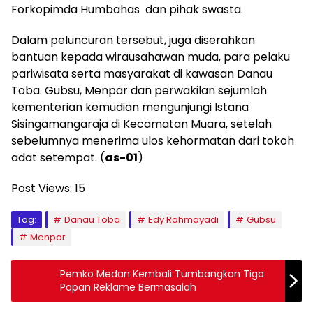
Forkopimda Humbahas dan pihak swasta.
Dalam peluncuran tersebut, juga diserahkan
bantuan kepada wirausahawan muda, para pelaku
pariwisata serta masyarakat di kawasan Danau
Toba. Gubsu, Menpar dan perwakilan sejumlah
kementerian kemudian mengunjungi Istana
Sisingamangaraja di Kecamatan Muara, setelah
sebelumnya menerima ulos kehormatan dari tokoh
adat setempat. (
as-01
)
Post Views:
15
Tag:
Danau Toba
Edy Rahmayadi
Gubsu
Menpar
Pemko Medan Kembali Tumbangkan Tiga
Papan Reklame Bermasalah