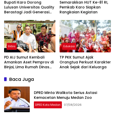
Bupati Karo Dorong
Semarakkan HUT Ke-81 RI,
Lulusan Universitas Quality
Pemkab Karo Siapkan
Berastagi Jadi Generasi
Rangkaian Kegiatan
Inovatif dan Berintegritas
Ekbis
Edukasi
PD AIJ Sumut Kembali
TP PKK Sumut Ajak
Amankan Aset Pemprov di
Orangtua Perkuat Karakter
Binjai, Lima Rumah Dinas
Anak Sejak dari Keluarga
Eks Bioskop Ria Dibongkar
Baca Juga
DPRD Minta Walikota Serius Astasi
Kemacetan Menuju Medan Zoo
DPRD Kota Medan
07/08/2026