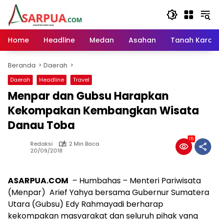
Langsung
ke
konten
Home
Headline
Medan
Asahan
Tanah Karo
Beranda
Daerah
Daerah
Headline
Travel
Menpar dan Gubsu Harapkan
Kekompakan Kembangkan Wisata
Danau Toba
15
Redaksi
2 Min Baca
20/09/2018
ASARPUA.COM
– Humbahas – Menteri Pariwisata
(Menpar) Arief Yahya bersama Gubernur Sumatera
Utara (Gubsu) Edy Rahmayadi berharap
kekompakan masyarakat dan seluruh pihak yang