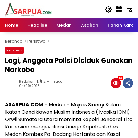
Langsung
ke
konten
Home
Headline
Medan
Asahan
Tanah Karo
Beranda
Peristiwa
Peristiwa
Lagi, Anggota Polisi Diciduk Gunakan
Narkoba
19
Redaksi
2 Min Baca
04/09/2018
ASARPUA.COM
– Medan – Majelis Sinergi Kalam
Ikatan Cendikiawan Muslim Indonesia ( Masika ICMI)
Orwil Sumatera Utara meminta Kapolri Jenderal Tito
Karnavian mengevaluasi kinerja Kapolrestabes
Medan Kombes Pol Dadang Hartanto dan Kasat