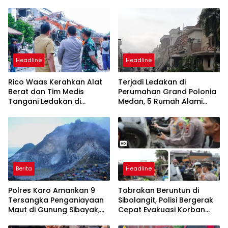
Headline
Headline
Rico Waas Kerahkan Alat
Terjadi Ledakan di
Berat dan Tim Medis
Perumahan Grand Polonia
Tangani Ledakan di
Medan, 5 Rumah Alami
Perumahan Grand Polonia
Rusak
Berita
Headline
Polres Karo Amankan 9
Tabrakan Beruntun di
Tersangka Penganiayaan
Sibolangit, Polisi Bergerak
Maut di Gunung Sibayak,
Cepat Evakuasi Korban
Pemkab Karo Pastikan
dan Pulihkan Arus Lalu