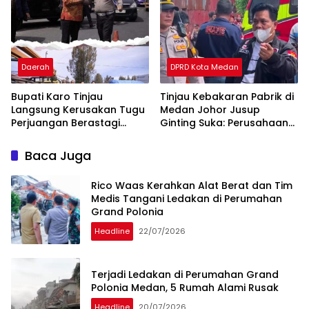
Wisata Daerah Tetap
Lintas
Aman dan Kondusif
Daerah
DPRD Kota Medan
Bupati Karo Tinjau
Tinjau Kebakaran Pabrik di
Langsung Kerusakan Tugu
Medan Johor Jusup
Perjuangan Berastagi
Ginting Suka: Perusahaan
Akibat Ditabrak Truk
Harus Berikan Kompensasi,
Kepada Warga
Baca Juga
Terdampak
Rico Waas Kerahkan Alat Berat dan Tim
Medis Tangani Ledakan di Perumahan
Grand Polonia
Headline
22/07/2026
Terjadi Ledakan di Perumahan Grand
Polonia Medan, 5 Rumah Alami Rusak
Headline
20/07/2026