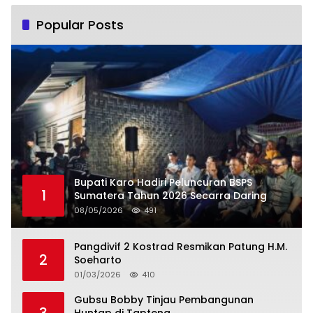
Popular Posts
Bupati Karo Hadiri Peluncuran BSPS
1
Sumatera Tahun 2026 Secarra Daring
08/05/2026
491
Pangdivif 2 Kostrad Resmikan Patung H.M.
2
Soeharto
01/03/2026
410
Gubsu Bobby Tinjau Pembangunan
3
Huntap di Tapteng