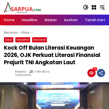
Langsung
ke
konten
Home
Headline
Medan
Asahan
Tanah Karo
Beranda
Ekbis
Ekbis
Headline
Nasional
Kock Off Bulan Literasi Keuangan
2026, OJK Perkuat Literasi Finansial
Prajurit TNI Angkatan Laut
38
Redaksi
3 Min Baca
12/05/2026