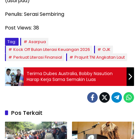
(asarpua)
Penulis: Serasi Sembiring
Post Views:
38
Tag:
Asarpua
Kock Off Bulan Literasi Keuangan 2026
OJK
Perkuat Literasi Finansial
Prajurit TNI Angkatan Laut
Terima Dubes Australia, Bobby Nasution
Harap Kerja Sama Semakin Luas
Pos Terkait