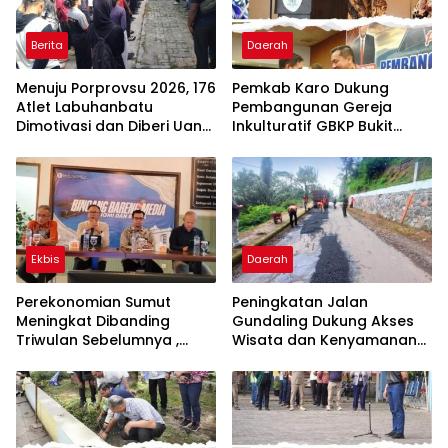
Berita
Daerah
Menuju Porprovsu 2026, 176
Pemkab Karo Dukung
Atlet Labuhanbatu
Pembangunan Gereja
Dimotivasi dan Diberi Uang
Inkulturatif GBKP Bukit
Puding
Klasis Barus Sibayak
Ekbis
Daerah
Perekonomian Sumut
Peningkatan Jalan
Meningkat Dibanding
Gundaling Dukung Akses
Triwulan Sebelumnya ,
Wisata dan Kenyamanan
Pertumbuhan Positif 5,06%
Masyarakat