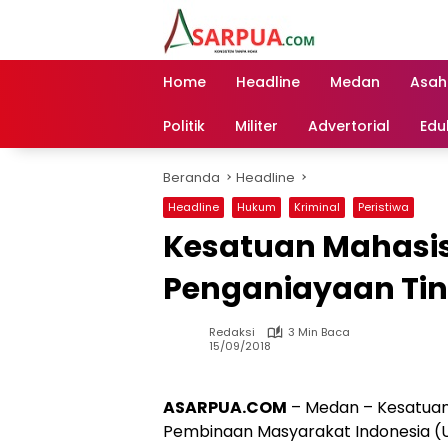
Langsung
ke
konten
Home
Headline
Medan
Asah
Politik
Militer
Advertorial
Edu
Beranda
Headline
Headline
Hukum
Kriminal
Peristiwa
Kesatuan Mahasi
Penganiayaan Tin
Redaksi
3 Min Baca
15/09/2018
ASARPUA.COM
– Medan – Kesatuan 
Pembinaan Masyarakat Indonesia (