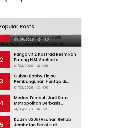
Popular Posts
Bupati Karo Hadiri Peluncuran
1
BSPS Sumatera Tahun 2026
Secarra Daring
08/05/2026
490
Pangdivif 2 Kostrad Resmikan
2
Patung H.M. Soeharto
01/03/2026
406
Gubsu Bobby Tinjau
3
Pembangunan Huntap di
Tapteng
01/03/2026
400
Medan Tumbuh Jadi Kota
4
Metropolitan Berbasis
Teknologi
14/05/2026
373
Kodim 0208/Asahan Rehab
5
Jembatan Perintis di