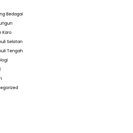
ng Bedagai
lungun
 Karo
uli Selatan
uli Tengah
logi
l
m
egorized