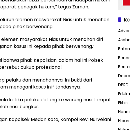
aparat penegak hukum,” tegas Zaman.
Ka
seluruh elemen masyarakat Nias untuk menahan
epada pihak berwenang.
Advert
h elemen masyarakat Nias untuk menahan diri
Asah
an kasus ini kepada pihak berwenang,”
Bata
Benc
 bahwa pihak Kepolisian, dalam hal ini Polsek
ersebut cukup profesional.
Berita
Daer
 pelaku dan menahannya. Ini bukti dari
DPRD
lam menagani kasus ini,” tandasnya.
Eduka
ula ketika pelaku datang ke warung nasi tempat
Ekbis
ah nasi bungkus.
Headl
gan Kapolsek Medan Kota, Kompol Revi Nurvelani
Hibur
Huku