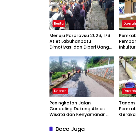
Berita
Daera
Menuju Porprovsu 2026, 176
Pemkab
Atlet Labuhanbatu
Pemban
Dimotivasi dan Diberi Uang
Inkultur
Puding
Barus S
Daerah
Daera
Peningkatan Jalan
Tanam 
Gundaling Dukung Akses
Pemkab
Wisata dan Kenyamanan
Gerakan
Masyarakat
Baca Juga