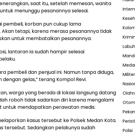
enerangkan, saat itu, setelah memesan, wanita
Inter
 untuk menunggu pesanannya selesai.
Kese
 pembeli, korban pun cukup lama
Kolo
. Akan tetapi, karena merasa pesanannya tidak
Krimi
tuskan untuk membatalkan pesanannya.
Labuh
i, lantaran ia sudah hampir selesai
Manda
pelaku.
Meda
ara pembeli dan penjual ini. Namun tanpa diduga,
Militer
 dengan gelas,” terang Kompol Revi.
Nasio
ikan, warga yang berada di lokasi langsung datang
Olahr
dah roboh tidak sadarkan diri karena mengalami
Otom
kit untuk mendapatkan perawatan medis.
Peka
melaporkan kasus tersebut ke Polsek Medan Kota.
Perist
sus tersebut. Sedangkan pelakunya sudah
Polisi