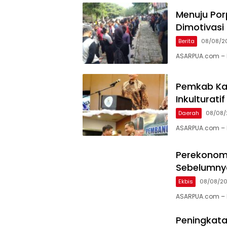
Menuju Por
Dimotivasi
Berita
08/08/2
ASARPUA.com – 
Pemkab Ka
Inkulturati
Daerah
08/08/
ASARPUA.com – K
Perekonomi
Sebelumnya
Ekbis
08/08/2
ASARPUA.com – 
Peningkata