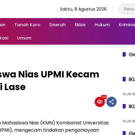
Sabtu, 8 Agustus 2026
an
Tanah Karo
Daerah
Ekbis
Hukum
Krimina
kasi
Umum
G
swa Nias UPMI Kecam
IK
i Lase
IKLAN B
36
IK
IKLAN B
Mahasiswa Nias (KMN) Komisariat Universitas
UPMI), mengecam tindakan penganiayaan
Ge