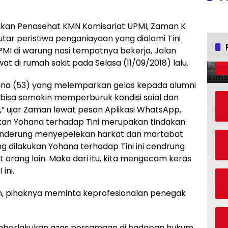
ikan Penasehat KMN Komisariat UPMI, Zaman K
r peristiwa penganiayaan yang dialami Tini
UPMI di warung nasi tempatnya bekerja, Jalan
 di rumah sakit pada Selasa (11/09/2018) lalu.
na (53) yang melemparkan gelas kepada alumni
an bisa semakin memperburuk kondisi soial dan
” ujar Zaman lewat pesan Aplikasi WhatsApp,
ukan Yohana terhadap Tini merupakan tindakan
cenderung menyepelekan harkat dan martabat
ng dilakukan Yohana terhadap Tini ini cendrung
rang lain. Maka dari itu, kita mengecam keras
ini.
n, pihaknya meminta keprofesionalan penegak
emberlakukan azas persamaan di hadapan hukum