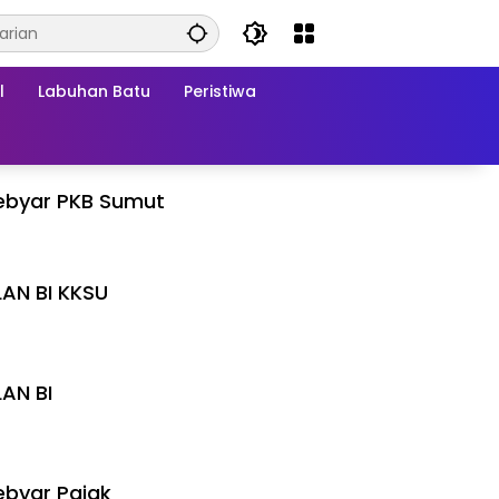
l
Labuhan Batu
Peristiwa
ebyar PKB Sumut
LAN BI KKSU
I
LAN BI
I
byar Pajak