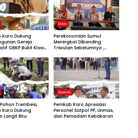
h
Ekbis
 Karo Dukung
Perekonomian Sumut
gunan Gereja
Meningkat Dibanding
atif GBKP Bukit Klasis
Triwulan Sebelumnya ,
ibayak
Pertumbuhan Positif 5,06%
h
Daerah
Pohon Trembesi,
Pemkab Karo Apresiasi
 Karo Dukung
Personel Satpol PP, Linmas,
 Langit Biru
dan Pemadam Kebakaran