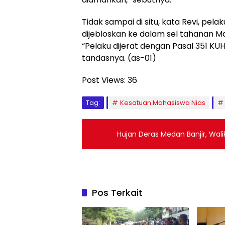
Tidak sampai di situ, kata Revi, pel
dijebloskan ke dalam sel tahanan M
“Pelaku dijerat dengan Pasal 351 K
tandasnya. (as-01)
Post Views:
36
Tag:
Kesatuan Mahasiswa Nias
Hujan Deras Medan Banjir, Wal
Pos Terkait