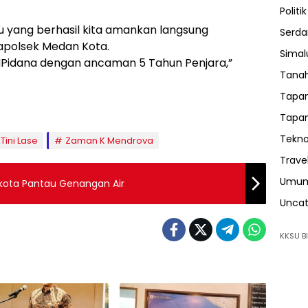
Politik
aku yang berhasil kita amankan langsung
Serda
apolsek Medan Kota.
Sima
UHPidana dengan ancaman 5 Tahun Penjara,”
Tanah
Tapan
Tapan
Tekno
Tini Lase
Zaman K Mendrova
Trave
Umu
ikota Pantau Genangan Air
Uncat
KKSU BI