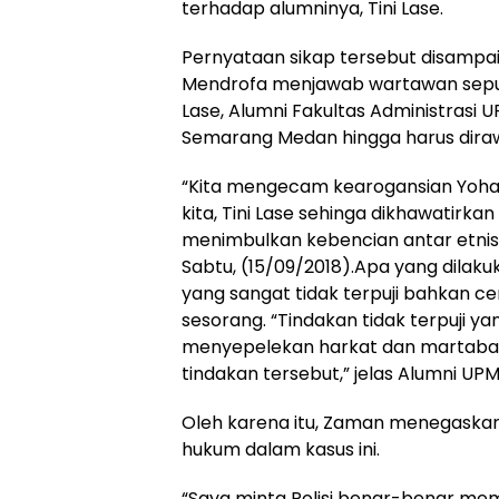
terhadap alumninya, Tini Lase.
Pernyataan sikap tersebut disampa
Mendrofa menjawab wartawan seputa
Lase, Alumni Fakultas Administrasi 
Semarang Medan hingga harus dirawat
“Kita mengecam kearogansian Yoha
kita, Tini Lase sehinga dikhawatirk
menimbulkan kebencian antar etnis,
Sabtu, (15/09/2018).Apa yang dilak
yang sangat tidak terpuji bahkan 
sesorang. “Tindakan tidak terpuji ya
menyepelekan harkat dan martabat o
tindakan tersebut,” jelas Alumni UPMI 
Oleh karena itu, Zaman menegaska
hukum dalam kasus ini.
“Saya minta Polisi benar-benar m