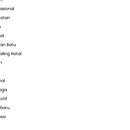
nasional
hatan
m
nal
an Batu
iling Natal
n
nal
aga
otif
nbaru
iwa