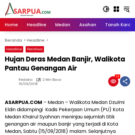
Langsung
ke
konten
Home
Headline
Medan
Asahan
Tanah Karo
Beranda
Headline
Headline
Peristiwa
Hujan Deras Medan Banjir, Walikota
Pantau Genangan Air
33
Redaksi
2 Min Baca
16/09/2018
ASARPUA.COM
– Medan – Walikota Medan Dzulmi
Eldin didampingi Kadis Pekerjaan Umum (PU) Kota
Medan Khairul Syahnan meninjau sejumlah titik
genangan air maupun banjir yang terjadi di Kota
Medan, Sabtu (15/09/2018) malam. Selanjutnya