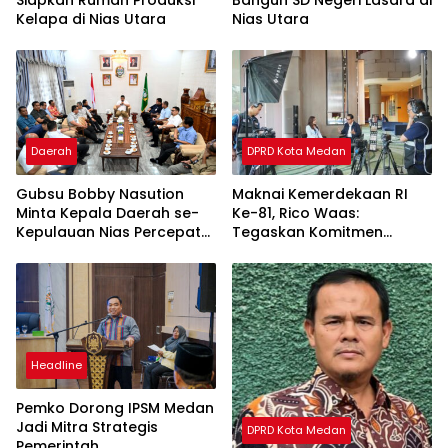
Kelapa di Nias Utara
Nias Utara
Daerah
DPRD Kota Medan
Gubsu Bobby Nasution
Maknai Kemerdekaan RI
Minta Kepala Daerah se-
Ke-81, Rico Waas:
Kepulauan Nias Percepat
Tegaskan Komitmen
Usulan BKP 2027
Pelayanan Primer
Headline
Pemko Dorong IPSM Medan
Jadi Mitra Strategis
DPRD Kota Medan
Pemerintah