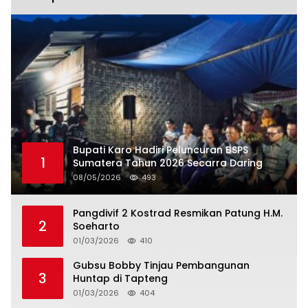
Bupati Karo Hadiri Peluncuran BSPS
1
Sumatera Tahun 2026 Secarra Daring
08/05/2026
493
Pangdivif 2 Kostrad Resmikan Patung H.M.
2
Soeharto
01/03/2026
410
Gubsu Bobby Tinjau Pembangunan
3
Huntap di Tapteng
01/03/2026
404