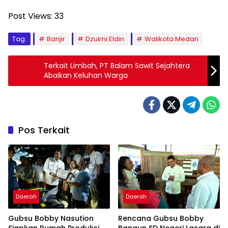
Post Views:
33
Tag:
Banjir
Dzulmi Eldin
Walikota Medan
Terkait Limbah, PT Balam Sawit Sejahtera
Abaikan Keluhan Warga
Pos Terkait
Daerah
Daerah
Gubsu Bobby Nasution
Rencana Gubsu Bobby
Siapkan Rumah Produksi
Bangun SD Negeri Lasara di