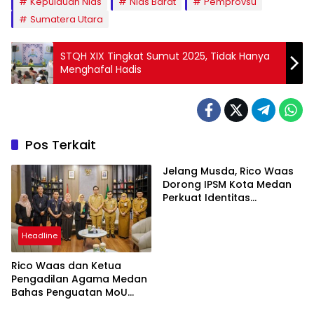
Kepulauan Nias
Nias Barat
Pemprovsu
Sumatera Utara
STQH XIX Tingkat Sumut 2025, Tidak Hanya
Menghafal Hadis
Pos Terkait
Jelang Musda, Rico Waas
Dorong IPSM Kota Medan
Perkuat Identitas
Organisasi
Headline
Rico Waas dan Ketua
Pengadilan Agama Medan
Bahas Penguatan MoU
Perlindungan Hak Anak