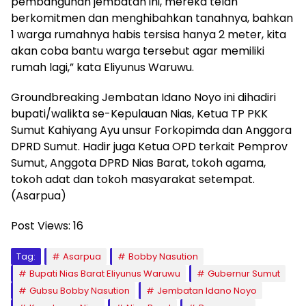
pembangunan jembatan ini, mereka telah
berkomitmen dan menghibahkan tanahnya, bahkan
1 warga rumahnya habis tersisa hanya 2 meter, kita
akan coba bantu warga tersebut agar memiliki
rumah lagi,” kata Eliyunus Waruwu.
Groundbreaking Jembatan Idano Noyo ini dihadiri
bupati/walikta se-Kepulauan Nias, Ketua TP PKK
Sumut Kahiyang Ayu unsur Forkopimda dan Anggora
DPRD Sumut. Hadir juga Ketua OPD terkait Pemprov
Sumut, Anggota DPRD Nias Barat, tokoh agama,
tokoh adat dan tokoh masyarakat setempat.
(Asarpua)
Post Views:
16
Tag:
Asarpua
Bobby Nasution
Bupati Nias Barat Eliyunus Waruwu
Gubernur Sumut
Gubsu Bobby Nasution
Jembatan Idano Noyo