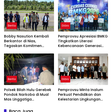
dan Perempuan Pasca
Perceraian ASN
Berita
Ekbis
Bobby Nasution Kembali
Pemprovsu Apresiasi BMKG
Berkantor di Nias,
Tingkatkan Literasi
Tegaskan Komitmen
Kebencanaan Generasi
Berkelanjutan Bangun
Muda
Kepulauan Nias
Berita
Ekbis
Polsek Bilah Hulu Gerebek
Pemprovsu Minta Inalum
Pondok Narkoba di Mual
Perkuat Pendidikan dan
Mas Linggatiga
Kelestarian Lingkungan
Labuhanbatu
Kawasan Danau Toba
Baca Juga