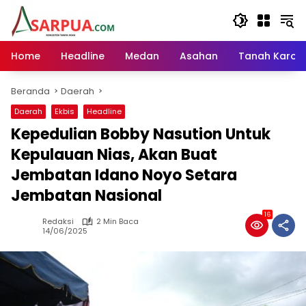
Langsung
ke
konten
Home
Headline
Medan
Asahan
Tanah Karo
Beranda
Daerah
Daerah
Ekbis
Headline
Kepedulian Bobby Nasution Untuk
Kepulauan Nias, Akan Buat
Jembatan Idano Noyo Setara
Jembatan Nasional
16
Redaksi
2 Min Baca
14/06/2025