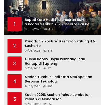
Bupati Karo Hadiri Peluncuran BSPS
1
Sumatera Tahun 2026 Secarra Daring
08/05/2026
482
Pangdivif 2 Kostrad Resmikan Patung H.M.
2
Soeharto
01/03/2026
378
Gubsu Bobby Tinjau Pembangunan
3
Huntap di Tapteng
01/03/2026
374
Medan Tumbuh Jadi Kota Metropolitan
4
Berbasis Teknologi
14/05/2026
367
Kodim 0208/Asahan Rehab Jembatan
5
Perintis di Mandarsah
01/03/2026
357