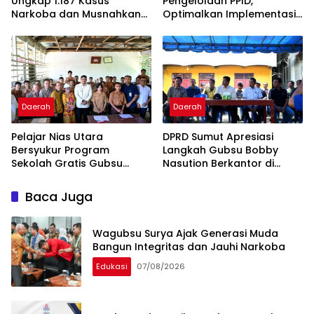
Ungkap 1.187 Kasus
Pengelolaan PPID,
Narkoba dan Musnahkan
Optimalkan Implementasi
Puluhan Kilogram Barang
Permendagri Nomor 2
Bukti
Tahun 2026
Daerah
Daerah
Pelajar Nias Utara
DPRD Sumut Apresiasi
Bersyukur Program
Langkah Gubsu Bobby
Sekolah Gratis Gubsu
Nasution Berkantor di
Bobby Nasution Ringankan
Kepulauan Nias, Percepat
Beban Orang Tua
Pembangunan
Baca Juga
Wagubsu Surya Ajak Generasi Muda
Bangun Integritas dan Jauhi Narkoba
Edukasi
07/08/2026