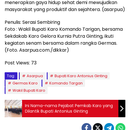
menerapkan gaya hidup sehat demi mewujudkan
masyarakat yang produktif dan sejahtera. (asarpua)
Penulis: Serasi Sembiring
Foto : Wakil Bupati Karo Komando Tarigan, bersama
Sekdakab Karo Gelora Kurnia Putra Ginting, ikuti
kegiatan senam bersama dalam rangka Germas.
(Foto. Asarpua.com./dikkar)
Post Views:
73
Tag:
Asarpua
Bupati Karo Antonius Ginting
Germas Karo
Komando Targan
Wakil Bupati Karo
Ini Nama-nama Pejabat Pemkab Karo yang
Dilantik Bupati Antonius Ginting