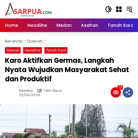
Langsung
ke
konten
Home
Headline
Medan
Asahan
Tanah Karo
Beranda
Daerah
Daerah
Headline
Tanah Karo
Karo Aktifkan Germas, Langkah
Nyata Wujudkan Masyarakat Sehat
dan Produktif
73
Redaksi
1 Min Baca
22/05/2026