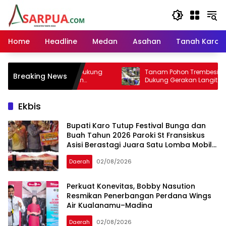
Langsung
ke
konten
Home
Headline
Medan
Asahan
Tanah Karo
undaling Dukung
Tanam Pohon Trembesi, Pemkab Karo
Breaking News
enyamanan
Dukung Gerakan Langit Biru
Ekbis
Bupati Karo Tutup Festival Bunga dan
Buah Tahun 2026 Paroki St Fransiskus
Asisi Berastagi Juara Satu Lomba Mobil
Hias
Daerah
02/08/2026
Perkuat Konevitas, Bobby Nasution
Resmikan Penerbangan Perdana Wings
Air Kualanamu–Madina
Daerah
02/08/2026