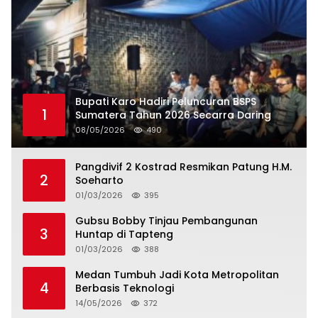
Bupati Karo Hadiri Peluncuran BSPS
1
Sumatera Tahun 2026 Secarra Daring
08/05/2026
490
Pangdivif 2 Kostrad Resmikan Patung H.M.
2
Soeharto
01/03/2026
395
Gubsu Bobby Tinjau Pembangunan
3
Huntap di Tapteng
01/03/2026
388
Medan Tumbuh Jadi Kota Metropolitan
4
Berbasis Teknologi
14/05/2026
372