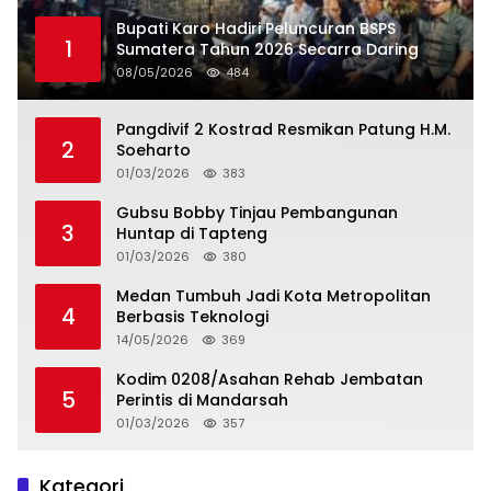
Bupati Karo Hadiri Peluncuran BSPS
1
Sumatera Tahun 2026 Secarra Daring
08/05/2026
484
Pangdivif 2 Kostrad Resmikan Patung H.M.
2
Soeharto
01/03/2026
383
Gubsu Bobby Tinjau Pembangunan
3
Huntap di Tapteng
01/03/2026
380
Medan Tumbuh Jadi Kota Metropolitan
4
Berbasis Teknologi
14/05/2026
369
Kodim 0208/Asahan Rehab Jembatan
5
Perintis di Mandarsah
01/03/2026
357
Kategori