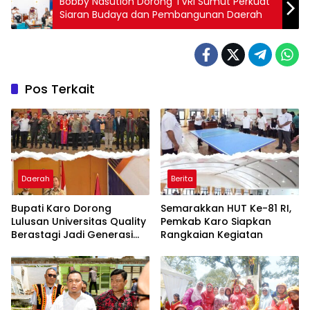
Bobby Nasution Dorong TVRI Sumut Perkuat
Siaran Budaya dan Pembangunan Daerah
Pos Terkait
Daerah
Berita
Bupati Karo Dorong
Semarakkan HUT Ke-81 RI,
Lulusan Universitas Quality
Pemkab Karo Siapkan
Berastagi Jadi Generasi
Rangkaian Kegiatan
Inovatif dan Berintegritas