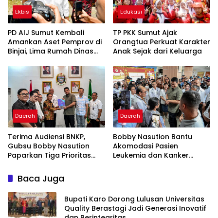
Ekbis
Edukasi
PD AIJ Sumut Kembali
TP PKK Sumut Ajak
Amankan Aset Pemprov di
Orangtua Perkuat Karakter
Binjai, Lima Rumah Dinas
Anak Sejak dari Keluarga
Eks Bioskop Ria Dibongkar
Daerah
Daerah
Terima Audiensi BNKP,
Bobby Nasution Bantu
Gubsu Bobby Nasution
Akomodasi Pasien
Paparkan Tiga Prioritas
Leukemia dan Kanker
Pembangunan Kepulauan
Tiroid Saat Tinjau RSUD
Nias
Thomsen
Baca Juga
Bupati Karo Dorong Lulusan Universitas
Quality Berastagi Jadi Generasi Inovatif
dan Berintegritas