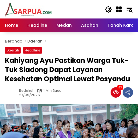
Langsung
ke
konten
Home
Headline
Medan
Asahan
Tanah Karo
Beranda
Daerah
Daerah
Headline
Kahiyang Ayu Pastikan Warga Tuk-
Tuk Siadong Dapat Layanan
Kesehatan Optimal Lewat Posyandu
63
Redaksi
1 Min Baca
27/05/2026