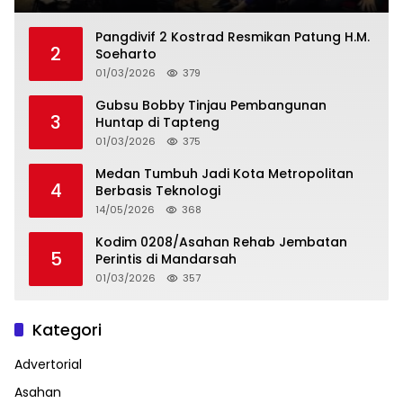
Pangdivif 2 Kostrad Resmikan Patung H.M.
2
Soeharto
01/03/2026
379
Gubsu Bobby Tinjau Pembangunan
3
Huntap di Tapteng
01/03/2026
375
Medan Tumbuh Jadi Kota Metropolitan
4
Berbasis Teknologi
14/05/2026
368
Kodim 0208/Asahan Rehab Jembatan
5
Perintis di Mandarsah
01/03/2026
357
Kategori
Advertorial
Asahan