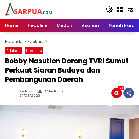
Langsung
ke
konten
Home
Headline
Medan
Asahan
Tanah Karo
Beranda
Edukasi
Edukasi
Headline
Bobby Nasution Dorong TVRI Sumut
Perkuat Siaran Budaya dan
Pembangunan Daerah
69
Redaksi
3 Min Baca
27/05/2026