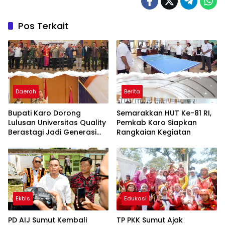
Pos Terkait
Daerah
Berita
Bupati Karo Dorong
Semarakkan HUT Ke-81 RI,
Lulusan Universitas Quality
Pemkab Karo Siapkan
Berastagi Jadi Generasi
Rangkaian Kegiatan
Inovatif dan Berintegritas
Ekbis
Edukasi
PD AIJ Sumut Kembali
TP PKK Sumut Ajak