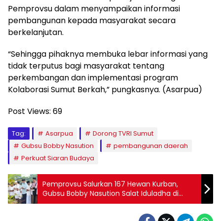
Pemprovsu dalam menyampaikan informasi
pembangunan kepada masyarakat secara
berkelanjutan.
“Sehingga pihaknya membuka lebar informasi yang
tidak terputus bagi masyarakat tentang
perkembangan dan implementasi program
Kolaborasi Sumut Berkah,” pungkasnya. (Asarpua)
Post Views:
69
Tag:
Asarpua
Dorong TVRI Sumut
Gubsu Bobby Nasution
pembangunan daerah
Perkuat Siaran Budaya
Pemprovsu Salurkan 167 Hewan Kurban,
Gubsu Bobby Nasution Salat Iduladha di
Binjai