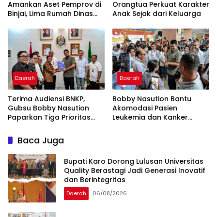
Amankan Aset Pemprov di
Orangtua Perkuat Karakter
Binjai, Lima Rumah Dinas
Anak Sejak dari Keluarga
Eks Bioskop Ria Dibongkar
Daerah
Daerah
Terima Audiensi BNKP,
Bobby Nasution Bantu
Gubsu Bobby Nasution
Akomodasi Pasien
Paparkan Tiga Prioritas
Leukemia dan Kanker
Pembangunan Kepulauan
Tiroid Saat Tinjau RSUD
Nias
Thomsen
Baca Juga
Bupati Karo Dorong Lulusan Universitas
Quality Berastagi Jadi Generasi Inovatif
dan Berintegritas
Daerah
06/08/2026