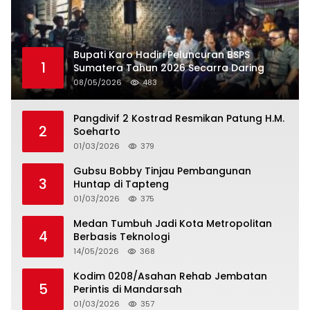
Bupati Karo Hadiri Peluncuran BSPS
1
Sumatera Tahun 2026 Secarra Daring
08/05/2026
483
Pangdivif 2 Kostrad Resmikan Patung H.M.
2
Soeharto
01/03/2026
379
Gubsu Bobby Tinjau Pembangunan
3
Huntap di Tapteng
01/03/2026
375
Medan Tumbuh Jadi Kota Metropolitan
4
Berbasis Teknologi
14/05/2026
368
Kodim 0208/Asahan Rehab Jembatan
5
Perintis di Mandarsah
01/03/2026
357