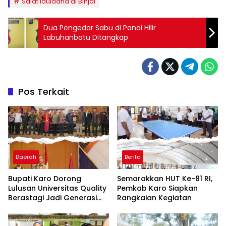
Salat Iduladha di Binjai
Dua Pengedar Sabu di Panai Hilir
Labuhanbatu Ditangkap
Pos Terkait
Daerah
Berita
Bupati Karo Dorong
Semarakkan HUT Ke-81 RI,
Lulusan Universitas Quality
Pemkab Karo Siapkan
Berastagi Jadi Generasi
Rangkaian Kegiatan
Inovatif dan Berintegritas