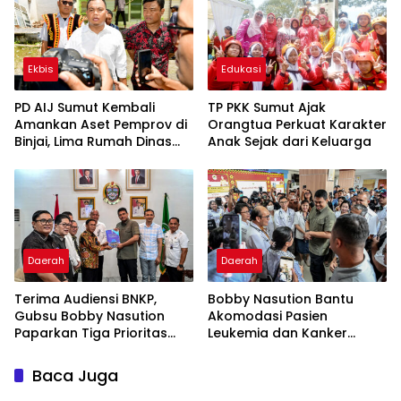
Ekbis
Edukasi
PD AIJ Sumut Kembali
TP PKK Sumut Ajak
Amankan Aset Pemprov di
Orangtua Perkuat Karakter
Binjai, Lima Rumah Dinas
Anak Sejak dari Keluarga
Eks Bioskop Ria Dibongkar
Daerah
Daerah
Terima Audiensi BNKP,
Bobby Nasution Bantu
Gubsu Bobby Nasution
Akomodasi Pasien
Paparkan Tiga Prioritas
Leukemia dan Kanker
Pembangunan Kepulauan
Tiroid Saat Tinjau RSUD
Nias
Thomsen
Baca Juga