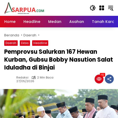
Langsung
ke
konten
Home
Headline
Medan
Asahan
Tanah Karo
Beranda
Daerah
Daerah
Ekbis
Headline
Pemprovsu Salurkan 167 Hewan
Kurban, Gubsu Bobby Nasution Salat
Iduladha di Binjai
162
Redaksi
2 Min Baca
27/05/2026