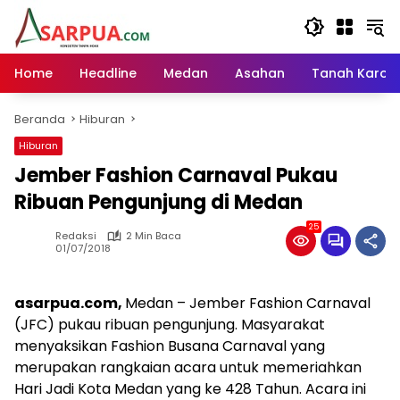
Langsung
ke
konten
Home
Headline
Medan
Asahan
Tanah Karo
Beranda
Hiburan
Hiburan
Jember Fashion Carnaval Pukau
Ribuan Pengunjung di Medan
25
Redaksi
2 Min Baca
01/07/2018
asarpua.com,
Medan – Jember Fashion Carnaval
(JFC) pukau ribuan pengunjung. Masyarakat
menyaksikan Fashion Busana Carnaval yang
merupakan rangkaian acara untuk memeriahkan
Hari Jadi Kota Medan yang ke 428 Tahun. Acara ini