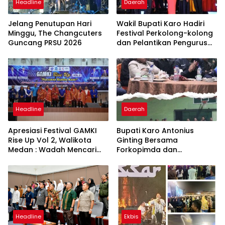
Headline
Daerah
Jelang Penutupan Hari
Wakil Bupati Karo Hadiri
Minggu, The Changcuters
Festival Perkolong-kolong
Guncang PRSU 2026
dan Pelantikan Pengurus
Forsase 2026–2029
Headline
Daerah
Apresiasi Festival GAMKI
Bupati Karo Antonius
Rise Up Vol 2, Walikota
Ginting Bersama
Medan : Wadah Mencari
Forkopimda dan
Talenta Lokal Menyentuh
Masyarakat Nobar Final
Jiwa
Piala Dunia 2026
Headline
Ekbis