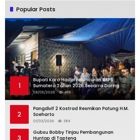
Popular Posts
Bupati Karo Hadiri Peluncuran BSPS
1
Sumatera Tahun 2026 Secarra Daring
08/05/2026
485
Pangdivif 2 Kostrad Resmikan Patung H.M.
2
Soeharto
01/03/2026
384
Gubsu Bobby Tinjau Pembangunan
3
Huntap di Tapteng