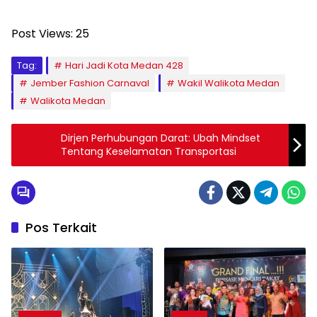
Post Views:
25
Tag:
Hari Jadi Kota Medan 428
Jember Fashion Carnaval
Wakil Walikota Medan
Walikota Medan
Dirjen Perhubungan Darat: Ubah Mindset
Tentang Keselamatan Transportasi
Pos Terkait