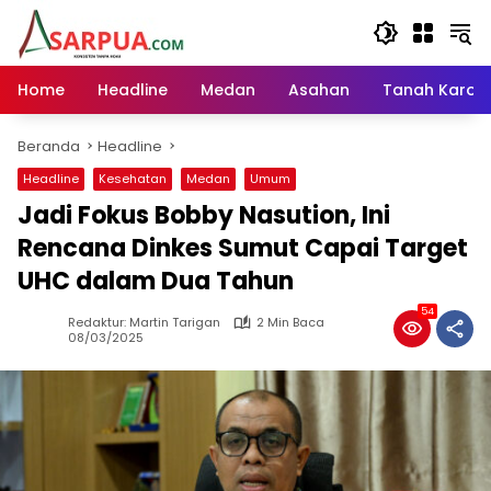
Langsung
ke
konten
Home
Headline
Medan
Asahan
Tanah Karo
Beranda
Headline
Headline
Kesehatan
Medan
Umum
Jadi Fokus Bobby Nasution, Ini
Rencana Dinkes Sumut Capai Target
UHC dalam Dua Tahun
54
Redaktur: Martin Tarigan
2 Min Baca
08/03/2025