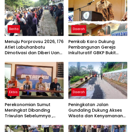
Berita
Daerah
Menuju Porprovsu 2026, 176
Pemkab Karo Dukung
Atlet Labuhanbatu
Pembangunan Gereja
Dimotivasi dan Diberi Uang
Inkulturatif GBKP Bukit
Puding
Klasis Barus Sibayak
Ekbis
Daerah
Perekonomian Sumut
Peningkatan Jalan
Meningkat Dibanding
Gundaling Dukung Akses
Triwulan Sebelumnya ,
Wisata dan Kenyamanan
Pertumbuhan Positif 5,06%
Masyarakat