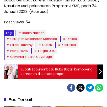
dapat berobat karena masalah biaya,” kata Bobby
Nasution usai peluncuran Program JKMB, pada 24
Januari 2023. (Asarpua)
Post Views:
54
Tag:
Bobby Nastion
Cakupan Kesehatan Semesta
Dinkes
Faisal Hasrimy
Gubsu
Kadinkes
Pemprovsu
Target UHC
Universal Health Coverage
Bupati Labuhanbatu Buka Bazar Kampoeng
Ramadan di Rantauprapat
Pos Terkait