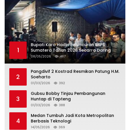
Bupati Karo Hadiri Peluncuran BSPS
1
Sumatera Tahun 2026 Secarra Daring
08/05/2026
487
Pangdivif 2 Kostrad Resmikan Patung H.M.
2
Soeharto
01/03/2026
392
Gubsu Bobby Tinjau Pembangunan
3
Huntap di Tapteng
01/03/2026
388
Medan Tumbuh Jadi Kota Metropolitan
4
Berbasis Teknologi
14/05/2026
369