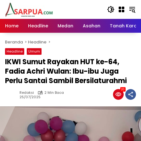
Langsung
ke
konten
Home
Headline
Medan
Asahan
Tanah Karo
Beranda
Headline
Headline
Umum
IKWI Sumut Rayakan HUT ke-64,
Fadia Achri Wulan: Ibu-ibu Juga
Perlu Santai Sambil Bersilaturahmi
20
Redaksi
2 Min Baca
25/07/2025