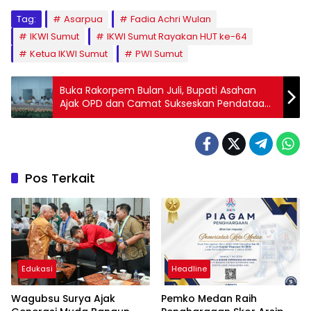
Tag:
Asarpua
Fadia Achri Wulan
IKWI Sumut
IKWI Sumut Rayakan HUT ke-64
Ketua IKWI Sumut
PWI Sumut
Buka Rakorpem Bulan Juli, Bupati Asahan
Ajak OPD dan Camat Sukseskan Pendataan
Keluarga 2025
Pos Terkait
Edukasi
Headline
Wagubsu Surya Ajak
Pemko Medan Raih