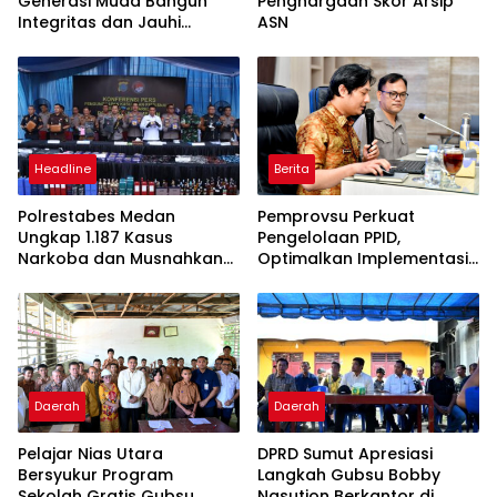
Generasi Muda Bangun
Penghargaan Skor Arsip
Integritas dan Jauhi
ASN
Narkoba
Headline
Berita
Polrestabes Medan
Pemprovsu Perkuat
Ungkap 1.187 Kasus
Pengelolaan PPID,
Narkoba dan Musnahkan
Optimalkan Implementasi
Puluhan Kilogram Barang
Permendagri Nomor 2
Bukti
Tahun 2026
Daerah
Daerah
Pelajar Nias Utara
DPRD Sumut Apresiasi
Bersyukur Program
Langkah Gubsu Bobby
Sekolah Gratis Gubsu
Nasution Berkantor di