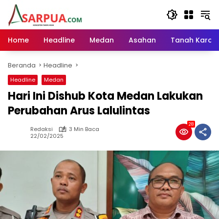
Langsung
ke
konten
Home
Headline
Medan
Asahan
Tanah Karo
Beranda
Headline
Headline
Medan
Hari Ini Dishub Kota Medan Lakukan
Perubahan Arus Lalulintas
28
Redaksi
3 Min Baca
22/02/2025