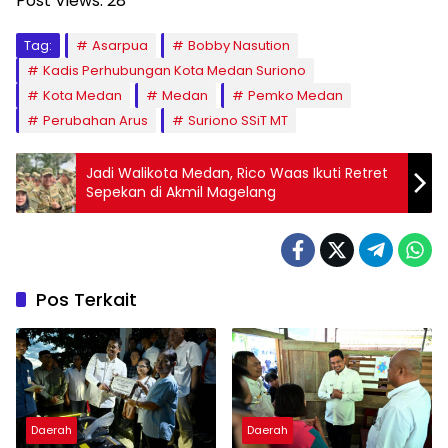
Post Views:
28
Tag:
Asarpua
Bobby Nasution
Kadis Perhubungan Kota Medan Suriono
Kota Medan
Medan
Pemko Medan
Perubahan Arus
Suriono SSiT MT
Jadi Walikota Medan, Rico Waas Ikuti Retret
Sepekan di Akmil Magelang
Pos Terkait
Daerah
Daerah