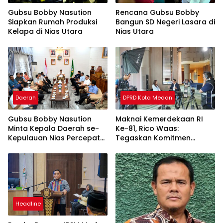
Gubsu Bobby Nasution
Rencana Gubsu Bobby
Siapkan Rumah Produksi
Bangun SD Negeri Lasara di
Kelapa di Nias Utara
Nias Utara
Daerah
DPRD Kota Medan
Gubsu Bobby Nasution
Maknai Kemerdekaan RI
Minta Kepala Daerah se-
Ke-81, Rico Waas:
Kepulauan Nias Percepat
Tegaskan Komitmen
Usulan BKP 2027
Pelayanan Primer
Headline