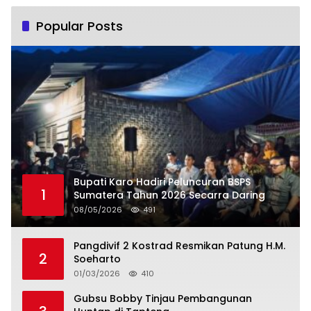
Popular Posts
Bupati Karo Hadiri Peluncuran BSPS
1
Sumatera Tahun 2026 Secarra Daring
08/05/2026
491
Pangdivif 2 Kostrad Resmikan Patung H.M.
2
Soeharto
01/03/2026
410
Gubsu Bobby Tinjau Pembangunan