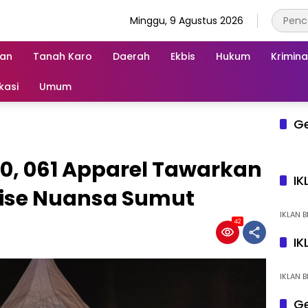
Minggu, 9 Agustus 2026
an
Tanah Karo
Daerah
Ekbis
Hukum
Krimina
kasi
Umum
G
50, 061 Apparel Tawarkan
IK
se Nuansa Sumut
IKLAN B
42
IK
IKLAN B
Ge