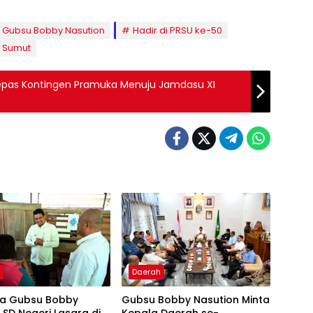
Gubsu Bobby Nasution
Hadir di PRSU ke-50
 Sumut
 Lepas Kontingen Pramuka Menuju Jamdasu XI
h
Daerah
a Gubsu Bobby
Gubsu Bobby Nasution Minta