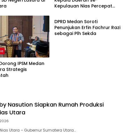
SD Negeri Lasara di
Kepala Daerah se-
ara
Kepulauan Nias Percepat
DPRD Kota Medan
Usulan BKP 2027
DPRD Medan Soroti
Penunjukan Erfin Fachrur Razi
sebagai Plh Sekda
ne
Dorong IPSM Medan
tra Strategis
ntah
y Nasution Siapkan Rumah Produksi
ias Utara
2026
ias Utara – Gubernur Sumatera Utara…