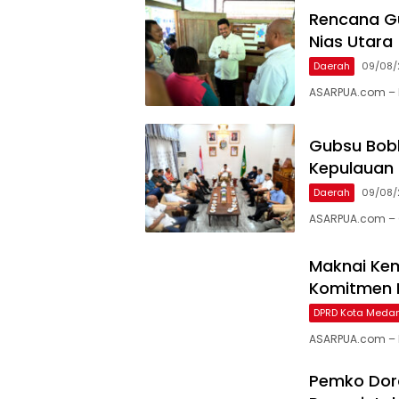
Rencana Gu
Nias Utara
Daerah
09/08/
ASARPUA.com –
Gubsu Bobb
Kepulauan 
Daerah
09/08/
ASARPUA.com – 
Maknai Kem
Komitmen 
DPRD Kota Meda
ASARPUA.com – 
Pemko Doro