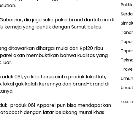
Politik
sution.
Serda
ubernur, dia juga suka pakai brand dari kita ini di
Sima
u kemeja yang identik dengan Sumut beliau
Tanah
Tapan
ng ditawarkan dihargai mulai dari Rp120 ribu
Tapan
pparel akan membuktikan bahwa kualitas yang
Tekno
 luar.
Trave
oduk 061, ya kita harus cinta produk lokal lah,
Umu
 lokal gak kalah kerennya dari brand-brand di
Uncat
tanya.
KKSU BI
oduk-produk 061 Apparel pun bisa mendapatkan
otobooth dengan latar belakang mural khas