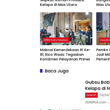
Siapkan Rumah Produksi
Bangun 
Kelapa di Nias Utara
Nias Ut
DPRD Kota Medan
Headli
Maknai Kemerdekaan RI Ke-
Pemko 
81, Rico Waas: Tegaskan
Jadi Mi
Komitmen Pelayanan Primer
Pemeri
Baca Juga
Gubsu Bobb
Kelapa di N
Daerah
09/08/
ASARPUA.com – N