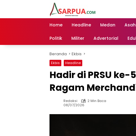
Langsung
ke
konten
Home
Headline
Medan
Asah
Politik
Militer
Advertorial
Edu
Beranda
Ekbis
Ekbis
Headline
Hadir di PRSU ke-
Ragam Merchandi
Redaksi
2 Min Baca
08/07/2026