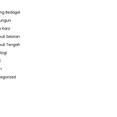
ng Bedagai
lungun
 Karo
uli Selatan
uli Tengah
logi
l
m
egorized