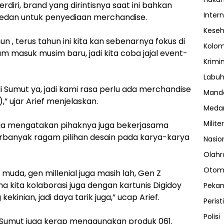
rdiri, brand yang dirintisnya saat ini bahkan
Inter
edan untuk penyediaan merchandise.
Kese
hun , terus tahun ini kita kan sebenarnya fokus di
Kolo
m masuk musim baru, jadi kita coba jajal event-
Krimi
Labuh
 di Sumut ya, jadi kami rasa perlu ada merchandise
Manda
” ujar Arief menjelaskan.
Meda
Militer
iri, Ia mengatakan pihaknya juga bekerjasama
rbanyak ragam pilihan desain pada karya-karya
Nasio
Olahr
Otom
muda, gen millenial juga masih lah, Gen Z
a kita kolaborasi juga dengan kartunis Digidoy
Peka
ekinian, jadi daya tarik juga,” ucap Arief.
Perist
Polisi
 Sumut juga kerap menggunakan produk 061.