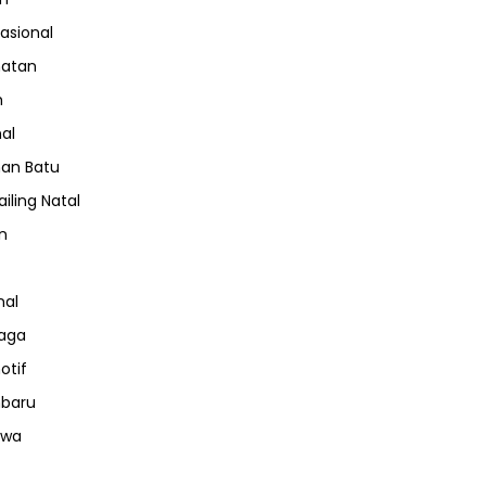
nasional
hatan
m
nal
an Batu
iling Natal
n
nal
aga
otif
nbaru
iwa