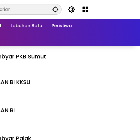
l
Labuhan Batu
Peristiwa
ebyar PKB Sumut
LAN BI KKSU
I
LAN BI
I
byar Pajak