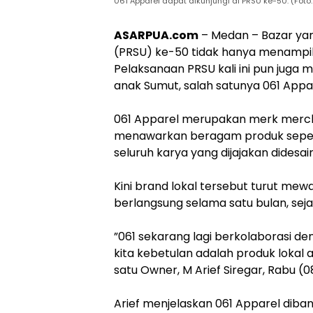
061 Apparel dapat dikunjungi di PRSU ke-50. (Fot
ASARPUA.com
– ‎Medan – Bazar ya
(PRSU) ke-50 tidak hanya menampi
Pelaksanaan PRSU kali ini pun juga 
anak Sumut, salah satunya 061 Appar
‎061 Apparel merupakan merk merch
menawarkan beragam produk seperti 
seluruh karya yang dijajakan dides
‎Kini brand lokal tersebut turut m
berlangsung selama satu bulan, seja
‎”061 sekarang lagi berkolaborasi de
kita kebetulan adalah produk lokal as
satu Owner, M Arief Siregar, Rabu (
‎Arief menjelaskan 061 Apparel di