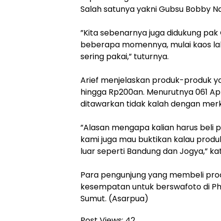
Salah satunya yakni Gubsu Bobby Na
‎”Kita sebenarnya juga didukung pak G
beberapa momennya, mulai kaos lal
sering pakai,” tuturnya.
‎Arief menjelaskan produk-produk ya
hingga Rp200an. Menurutnya 061 A
ditawarkan tidak kalah dengan merk
‎”Alasan mengapa kalian harus beli pr
kami juga mau buktikan kalau produk
luar seperti Bandung dan Jogya,” ka
‎Para pengunjung yang membeli pr
kesempatan untuk berswafoto di Ph
Sumut. (Asarpua)
Post Views:
42