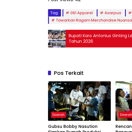
Tag:
061 Apparel
Asarpua
Tawarkan Ragam Merchandise Nuansa
Bupati Karo Antonius Ginting
Tahun 2026
Pos Terkait
Daerah
Daera
Gubsu Bobby Nasution
Rencan