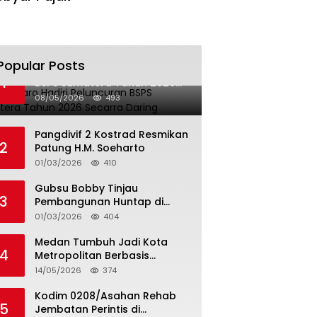
Popular Posts
Bupati Karo Hadiri Peluncuran
1
BSPS Sumatera Tahun 2026
Secarra Daring
08/05/2026
493
Pangdivif 2 Kostrad Resmikan
2
Patung H.M. Soeharto
01/03/2026
410
Gubsu Bobby Tinjau
3
Pembangunan Huntap di
Tapteng
01/03/2026
404
Medan Tumbuh Jadi Kota
4
Metropolitan Berbasis
Teknologi
14/05/2026
374
Kodim 0208/Asahan Rehab
5
Jembatan Perintis di