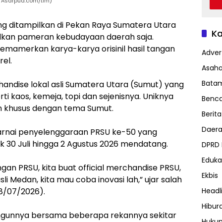
o. Asarpua.com/tim)
ng ditampilkan di Pekan Raya Sumatera Utara
Ka
lkan pameran kebudayaan daerah saja.
memamerkan karya-karya orisinil hasil tangan
Advert
el.
Asah
Bata
andise lokal asli Sumatera Utara (Sumut) yang
kaos, kemeja, topi dan sejenisnya. Uniknya
Benc
ain khusus dengan tema Sumut.
Berita
Daer
ewarnai penyelenggaraan PRSU ke-50 yang
k 30 Juli hingga 2 Agustus 2026 mendatang.
DPRD
Eduka
ngan PRSU, kita buat official merchandise PRSU,
Ekbis
li Medan, kita mau coba inovasi lah,” ujar salah
08/07/2026).
Headl
Hibur
bangunnya bersama beberapa rekannya sekitar
Huku