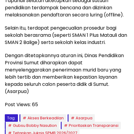
Tapanuli Selatan ditetapkan sebagai satuan
pendidikan terdampak bencana dan diizinkan
melaksanakan pendaftaran secara luring (offline).
Selain itu, terdapat pengecualian prosedur bagi
sekolah berasrama (seperti SMAN 1 Plus Matauli dan
SMAN 2 Balige) serta sekolah kelas industri.
Dengan ditetapkannya aturan ini, Dinas Pendidikan
Provinsi Sumut diharapkan dapat
menyelenggarakan penerimaan murid baru yang
lebih tertib dan memberikan kepastian layanan
kepada seluruh calon peserta didik di Sumut.
(Asarpua)
Post Views:
65
Tag:
Akses Berkeadilan
Asarpua
Gubsu Bobby Nasution
Prioritaskan Transparansi
Tetapkan Juknis SPMB 2026/2027