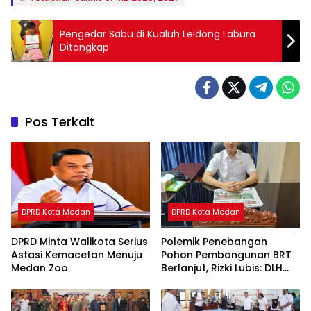
Pengedar Sabu di Kualuh Leidong Labura
Ditangkap
Pos Terkait
DPRD Kota Medan
DPRD Kota Medan
DPRD Minta Walikota Serius
Polemik Penebangan
Astasi Kemacetan Menuju
Pohon Pembangunan BRT
Medan Zoo
Berlanjut, Rizki Lubis: DLH
Medan Jangan Buang
Badan