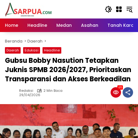
Langsung
ke
konten
Home
Headline
Medan
Asahan
Tanah Karo
Beranda
Daerah
Daerah
Edukasi
Headline
Gubsu Bobby Nasution Tetapkan
Juknis SPMB 2026/2027, Prioritaskan
Transparansi dan Akses Berkeadilan
65
Redaksi
2 Min Baca
29/04/2026