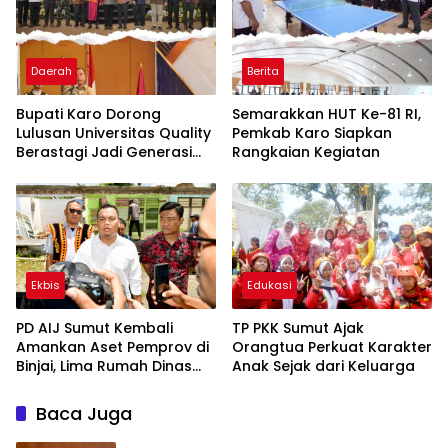
Daerah
Berita
Bupati Karo Dorong
Semarakkan HUT Ke-81 RI,
Lulusan Universitas Quality
Pemkab Karo Siapkan
Berastagi Jadi Generasi
Rangkaian Kegiatan
Inovatif dan Berintegritas
Ekbis
Edukasi
PD AIJ Sumut Kembali
TP PKK Sumut Ajak
Amankan Aset Pemprov di
Orangtua Perkuat Karakter
Binjai, Lima Rumah Dinas
Anak Sejak dari Keluarga
Eks Bioskop Ria Dibongkar
Baca Juga