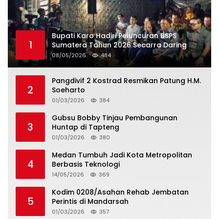
Bupati Karo Hadiri Peluncuran BSPS
1
Sumatera Tahun 2026 Secarra Daring
08/05/2026
484
Pangdivif 2 Kostrad Resmikan Patung H.M.
2
Soeharto
01/03/2026
384
Gubsu Bobby Tinjau Pembangunan
3
Huntap di Tapteng
01/03/2026
380
Medan Tumbuh Jadi Kota Metropolitan
4
Berbasis Teknologi
14/05/2026
369
Kodim 0208/Asahan Rehab Jembatan
5
Perintis di Mandarsah
01/03/2026
357