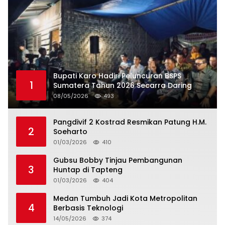
Bupati Karo Hadiri Peluncuran BSPS
1
Sumatera Tahun 2026 Secarra Daring
08/05/2026
493
Pangdivif 2 Kostrad Resmikan Patung H.M.
2
Soeharto
01/03/2026
410
Gubsu Bobby Tinjau Pembangunan
3
Huntap di Tapteng
01/03/2026
404
Medan Tumbuh Jadi Kota Metropolitan
4
Berbasis Teknologi
14/05/2026
374