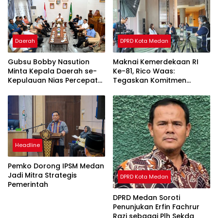
Daerah
DPRD Kota Medan
Gubsu Bobby Nasution
Maknai Kemerdekaan RI
Minta Kepala Daerah se-
Ke-81, Rico Waas:
Kepulauan Nias Percepat
Tegaskan Komitmen
Usulan BKP 2027
Pelayanan Primer
Headline
Pemko Dorong IPSM Medan
Jadi Mitra Strategis
DPRD Kota Medan
Pemerintah
DPRD Medan Soroti
Penunjukan Erfin Fachrur
Razi sebagai Plh Sekda