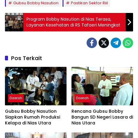
Gubsu Bobby Nasution
Pastikan Sektor Riil
Program Bobby Nasution di Nias Terasa,
Layanan Kesehatan di RS Tafaeri Meningkat
Pos Terkait
Daerah
Daerah
Gubsu Bobby Nasution
Rencana Gubsu Bobby
Siapkan Rumah Produksi
Bangun SD Negeri Lasara di
Kelapa di Nias Utara
Nias Utara