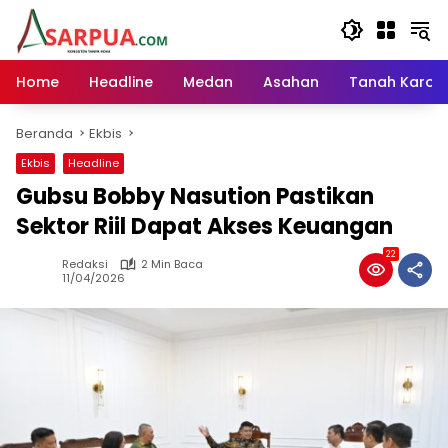
Langsung
ke
konten
Home
Headline
Medan
Asahan
Tanah Karo
Beranda
Ekbis
Ekbis
Headline
Gubsu Bobby Nasution Pastikan
Sektor Riil Dapat Akses Keuangan
22
Redaksi
2 Min Baca
11/04/2026