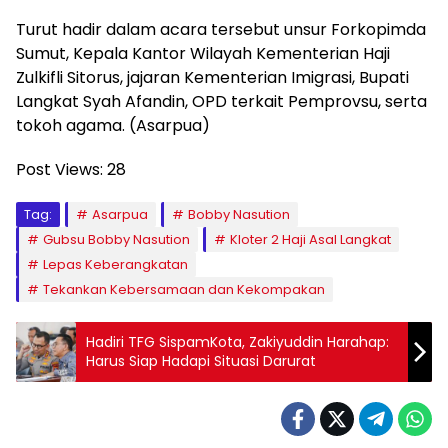
Turut hadir dalam acara tersebut unsur Forkopimda
Sumut, Kepala Kantor Wilayah Kementerian Haji
Zulkifli Sitorus, jajaran Kementerian Imigrasi, Bupati
Langkat Syah Afandin, OPD terkait Pemprovsu, serta
tokoh agama. (Asarpua)
Post Views:
28
Tag:
Asarpua
Bobby Nasution
Gubsu Bobby Nasution
Kloter 2 Haji Asal Langkat
Lepas Keberangkatan
Tekankan Kebersamaan dan Kekompakan
Hadiri TFG SispamKota, Zakiyuddin Harahap:
Harus Siap Hadapi Situasi Darurat