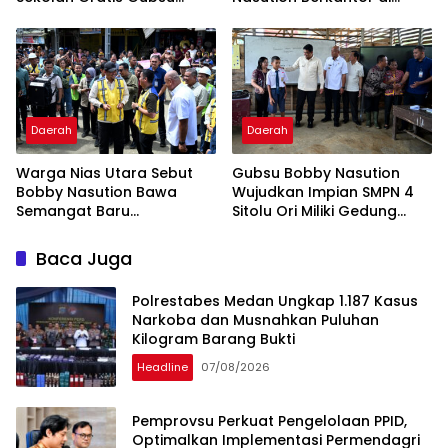
Bobby Nasution Ringankan
Kepulauan Nias, Percepat
Beban Orang Tua
Pembangunan
Daerah
Daerah
Warga Nias Utara Sebut
Gubsu Bobby Nasution
Bobby Nasution Bawa
Wujudkan Impian SMPN 4
Semangat Baru
Sitolu Ori Miliki Gedung
Pembangunan
Permanen
Baca Juga
Polrestabes Medan Ungkap 1.187 Kasus
Narkoba dan Musnahkan Puluhan
Kilogram Barang Bukti
Headline
07/08/2026
Pemprovsu Perkuat Pengelolaan PPID,
Optimalkan Implementasi Permendagri