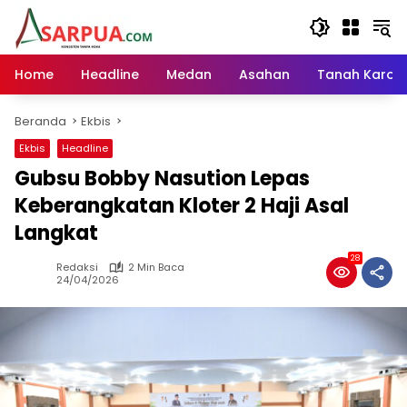
Langsung
ke
konten
Home
Headline
Medan
Asahan
Tanah Karo
Beranda
Ekbis
Ekbis
Headline
Gubsu Bobby Nasution Lepas
Keberangkatan Kloter 2 Haji Asal
Langkat
28
Redaksi
2 Min Baca
24/04/2026