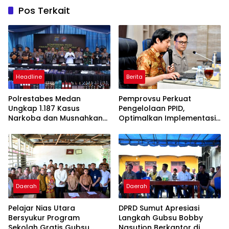
Pos Terkait
Headline
Berita
Polrestabes Medan
Pemprovsu Perkuat
Ungkap 1.187 Kasus
Pengelolaan PPID,
Narkoba dan Musnahkan
Optimalkan Implementasi
Puluhan Kilogram Barang
Permendagri Nomor 2
Bukti
Tahun 2026
Daerah
Daerah
Pelajar Nias Utara
DPRD Sumut Apresiasi
Bersyukur Program
Langkah Gubsu Bobby
Sekolah Gratis Gubsu
Nasution Berkantor di