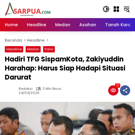
Langsung
ke
konten
Home
Headline
Medan
Asahan
Tanah Karo
Beranda
Headline
Headline
Medan
Polisi
Hadiri TFG SispamKota, Zakiyuddin
Harahap: Harus Siap Hadapi Situasi
Darurat
37
Redaksi
3 Min Baca
24/04/2026