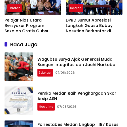
Daerah
Daerah
Pelajar Nias Utara
DPRD Sumut Apresiasi
Bersyukur Program
Langkah Gubsu Bobby
Sekolah Gratis Gubsu
Nasution Berkantor di
Bobby Nasution Ringankan
Kepulauan Nias, Percepat
Beban Orang Tua
Pembangunan
Baca Juga
Wagubsu Surya Ajak Generasi Muda
Bangun Integritas dan Jauhi Narkoba
Edukasi
07/08/2026
Pemko Medan Raih Penghargaan Skor
Arsip ASN
Headline
07/08/2026
Polrestabes Medan Ungkap 1.187 Kasus