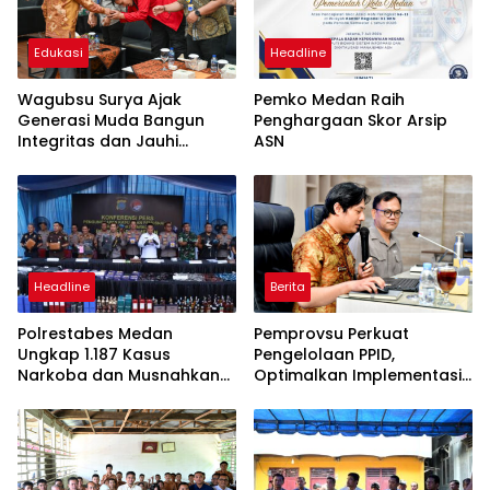
Edukasi
Headline
Wagubsu Surya Ajak
Pemko Medan Raih
Generasi Muda Bangun
Penghargaan Skor Arsip
Integritas dan Jauhi
ASN
Narkoba
Headline
Berita
Polrestabes Medan
Pemprovsu Perkuat
Ungkap 1.187 Kasus
Pengelolaan PPID,
Narkoba dan Musnahkan
Optimalkan Implementasi
Puluhan Kilogram Barang
Permendagri Nomor 2
Bukti
Tahun 2026