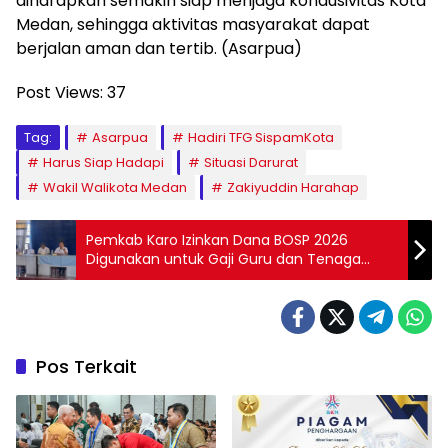
diharapkan semakin siap menjaga kondusivitas Kota
Medan, sehingga aktivitas masyarakat dapat
berjalan aman dan tertib. (Asarpua)
Post Views:
37
Tag:
Asarpua
Hadiri TFG SispamKota
Harus Siap Hadapi
Situasi Darurat
Wakil Walikota Medan
Zakiyuddin Harahap
Pemkab Karo Izinkan Dana BOSP 2026
Digunakan untuk Gaji Guru dan Tenaga
Kependidikan PPPK Paruh Waktu
Pos Terkait