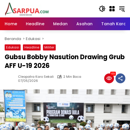
Langsung
ke
konten
Home
Headline
Medan
Asahan
Tanah Karo
Beranda
Edukasi
Edukasi
Headline
Militer
Gubsu Bobby Nasution Drawing Grub
AFF U-19 2026
69
Cleopatra Karo Sekali
2 Min Baca
07/05/2026