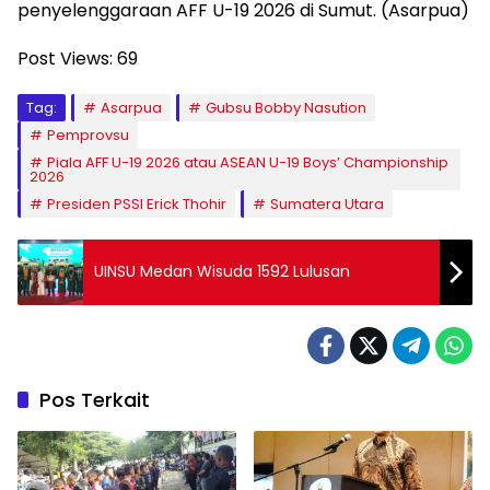
penyelenggaraan AFF U-19 2026 di Sumut. (Asarpua)
Post Views:
69
Tag:
Asarpua
Gubsu Bobby Nasution
Pemprovsu
Piala AFF U-19 2026 atau ASEAN U-19 Boys’ Championship
2026
Presiden PSSI Erick Thohir
Sumatera Utara
UINSU Medan Wisuda 1592 Lulusan
Pos Terkait