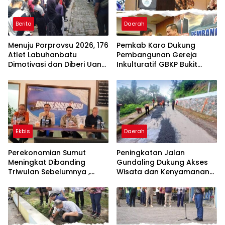
Berita
Daerah
Menuju Porprovsu 2026, 176
Pemkab Karo Dukung
Atlet Labuhanbatu
Pembangunan Gereja
Dimotivasi dan Diberi Uang
Inkulturatif GBKP Bukit
Puding
Klasis Barus Sibayak
Ekbis
Daerah
Perekonomian Sumut
Peningkatan Jalan
Meningkat Dibanding
Gundaling Dukung Akses
Triwulan Sebelumnya ,
Wisata dan Kenyamanan
Pertumbuhan Positif 5,06%
Masyarakat