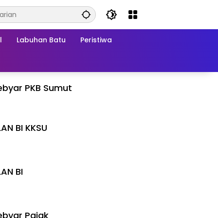
l
Labuhan Batu
Peristiwa
ebyar PKB Sumut
LAN BI KKSU
I
LAN BI
I
byar Pajak