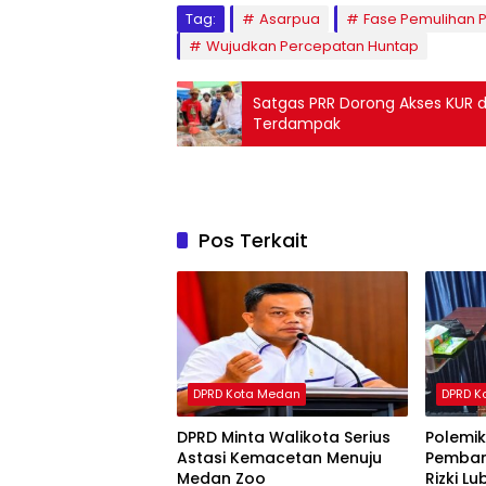
Tag:
Asarpua
Fase Pemulihan
Wujudkan Percepatan Huntap
Satgas PRR Dorong Akses KUR dan Dukungan Pembi
Terdampak
Pos Terkait
DPRD Kota Medan
DPRD K
DPRD Minta Walikota Serius
Polemi
Astasi Kemacetan Menuju
Pemban
Medan Zoo
Rizki L