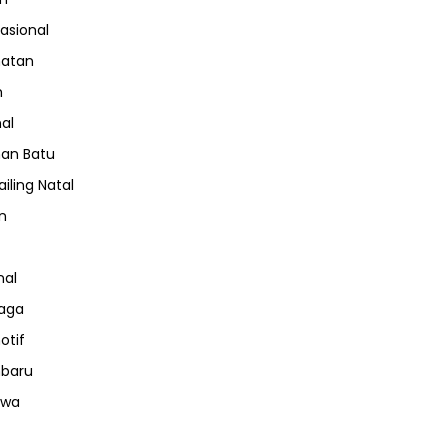
nasional
hatan
m
nal
an Batu
iling Natal
n
nal
aga
otif
nbaru
iwa