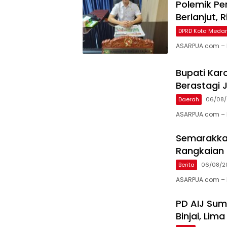
Polemik P
Berlanjut,
DPRD Kota Meda
ASARPUA.com – M
Bupati Karo
Berastagi J
Daerah
06/08
ASARPUA.com – K
Semarakkan
Rangkaian 
Berita
06/08/2
ASARPUA.com – 
PD AIJ Sum
Binjai, Li