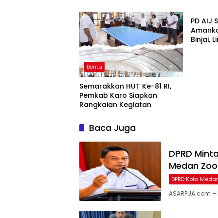
Ekbis
Jangan
PD AIJ 
Amanka
Binjai,
Bioskop
Berita
Semarakkan HUT Ke-81 RI,
Pemkab Karo Siapkan
Rangkaian Kegiatan
Baca Juga
DPRD Minta
Medan Zoo
DPRD Kota Meda
ASARPUA.com – 