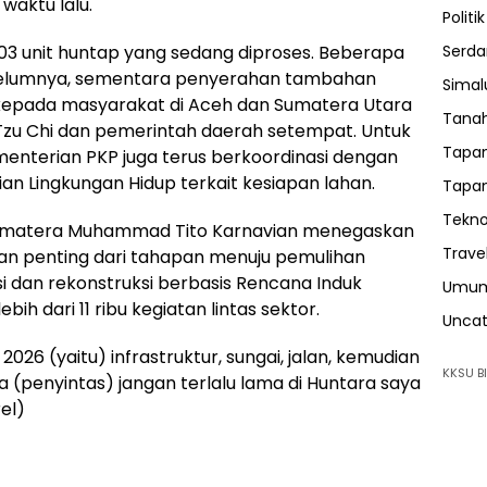
waktu lalu.
Politik
Serda
.603 unit huntap yang sedang diproses. Beberapa
sebelumnya, sementara penyerahan tambahan
Sima
kepada masyarakat di Aceh dan Sumatera Utara
Tanah
zu Chi dan pemerintah daerah setempat. Untuk
Tapan
nterian PKP juga terus berkoordinasi dengan
n Lingkungan Hidup terkait kesiapan lahan.
Tapan
Tekno
umatera Muhammad Tito Karnavian menegaskan
Trave
n penting dari tahapan menuju pemulihan
i dan rekonstruksi berbasis Rencana Induk
Umu
h dari 11 ribu kegiatan lintas sektor.
Uncat
2026 (yaitu) infrastruktur, sungai, jalan, kemudian
KKSU BI
na (penyintas) jangan terlalu lama di Huntara saya
el)