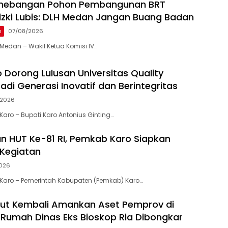
enebangan Pohon Pembangunan BRT
 Rizki Lubis: DLH Medan Jangan Buang Badan
n
07/08/2026
edan – Wakil Ketua Komisi IV…
 Dorong Lulusan Universitas Quality
adi Generasi Inovatif dan Berintegritas
/2026
aro – Bupati Karo Antonius Ginting…
 HUT Ke-81 RI, Pemkab Karo Siapkan
Kegiatan
026
Karo – Pemerintah Kabupaten (Pemkab) Karo…
ut Kembali Amankan Aset Pemprov di
ma Rumah Dinas Eks Bioskop Ria Dibongkar