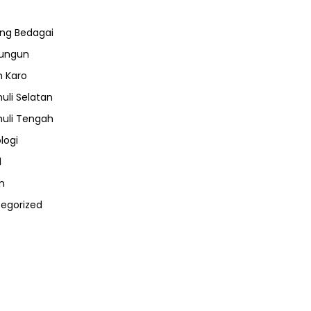
ng Bedagai
lungun
 Karo
uli Selatan
uli Tengah
logi
l
m
egorized