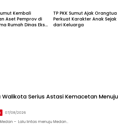
Edukasi
 Buang Badan
Berintegritas
Sumut Kembali
TP PKK Sumut Ajak Orangtua
n Aset Pemprov di
Perkuat Karakter Anak Sejak
 Lima Rumah Dinas Eks
dari Keluarga
 Ria Dibongkar
 Walikota Serius Astasi Kemacetan Menuju
n
07/08/2026
Medan – Lalu lintas menuju Medan…