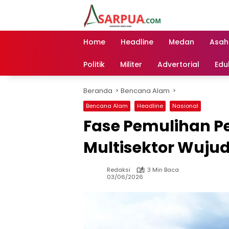
Langsung
ke
konten
Home
Headline
Medan
Asah
Politik
Militer
Advertorial
Edu
Beranda
Bencana Alam
Bencana Alam
Headline
Nasional
Fase Pemulihan P
Multisektor Wuju
Redaksi
3 Min Baca
03/06/2026