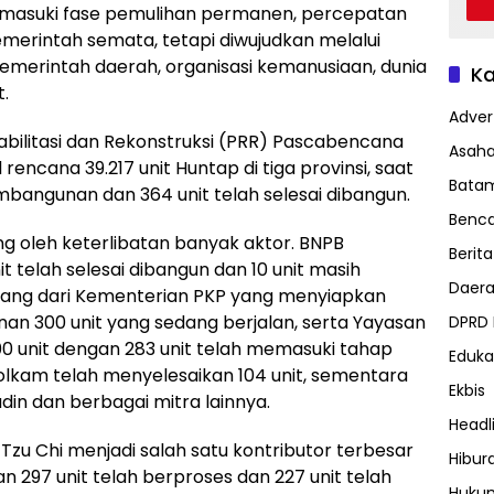
Memasuki fase pemulihan permanen, percepatan
emerintah semata, tetapi diwujudkan melalui
emerintah daerah, organisasi kemanusiaan, dunia
Ka
.
Advert
bilitasi dan Rekonstruksi (PRR) Pascabencana
Asah
rencana 39.217 unit Huntap di tiga provinsi, saat
Bata
embangunan dan 364 unit telah selesai dibangun.
Benc
g oleh keterlibatan banyak aktor. BNPB
Berita
t telah selesai dibangun dan 10 unit masih
Daer
tang dari Kementerian PKP yang menyiapkan
nan 300 unit yang sedang berjalan, serta Yayasan
DPRD
0 unit dengan 283 unit telah memasuki tahap
Eduka
kam telah menyelesaikan 104 unit, sementara
Ekbis
in dan berbagai mitra lainnya.
Headl
Tzu Chi menjadi salah satu kontributor terbesar
Hibur
n 297 unit telah berproses dan 227 unit telah
Huku