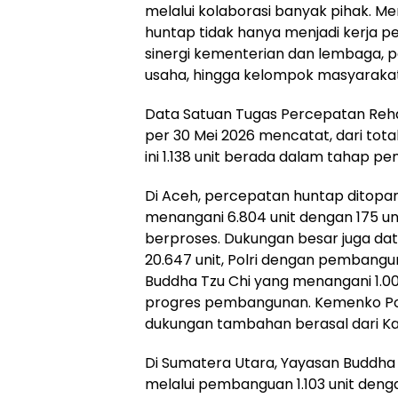
melalui kolaborasi banyak pihak. 
huntap tidak hanya menjadi kerja p
sinergi kementerian dan lembaga, p
usaha, hingga kelompok masyarakat
Data Satuan Tugas Percepatan Reha
per 30 Mei 2026 mencatat, dari total 
ini 1.138 unit berada dalam tahap p
Di Aceh, percepatan huntap ditopan
menangani 6.804 unit dengan 175 uni
berproses. Dukungan besar juga da
20.647 unit, Polri dengan pembangu
Buddha Tzu Chi yang menangani 1.00
progres pembangunan. Kemenko Pol
dukungan tambahan berasal dari Kad
Di Sumatera Utara, Yayasan Buddha 
melalui pembanguan 1.103 unit denga