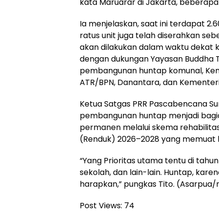
kata Maruarar di Jakarta, beberapa 
Ia menjelaskan, saat ini terdapat 2
ratus unit juga telah diserahkan 
akan dilakukan dalam waktu dekat 
dengan dukungan Yayasan Buddha T
pembangunan huntap komunal, Keme
ATR/BPN, Danantara, dan Kementeria
Ketua Satgas PRR Pascabencana S
pembangunan huntap menjadi bagia
permanen melalui skema rehabilitas
(Renduk) 2026–2028 yang memuat lebi
“Yang Prioritas utama tentu di tahun 
sekolah, dan lain-lain. Huntap, kare
harapkan,” pungkas Tito. (Asarpua/r
Post Views:
74