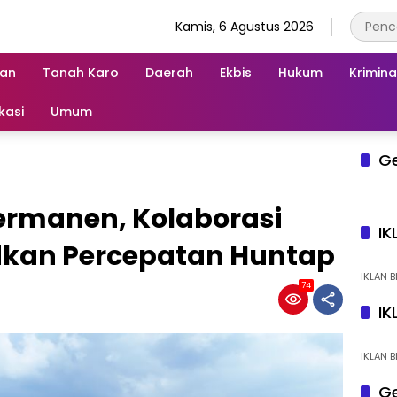
Kamis, 6 Agustus 2026
an
Tanah Karo
Daerah
Ekbis
Hukum
Krimina
kasi
Umum
G
ermanen, Kolaborasi
IK
dkan Percepatan Huntap
IKLAN B
74
IK
IKLAN B
Ge