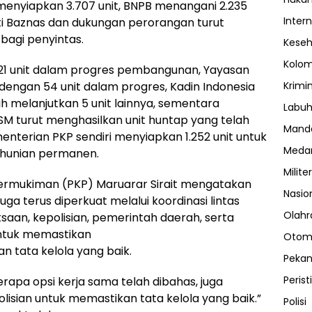
menyiapkan 3.707 unit, BNPB menangani 2.235
Inter
ti Baznas dan dukungan perorangan turut
agi penyintas.
Kese
Kolo
21 unit dalam progres pembangunan, Yayasan
Krimi
dengan 54 unit dalam progres, Kadin Indonesia
h melanjutkan 5 unit lainnya, sementara
Labuh
M turut menghasilkan unit huntap yang telah
Manda
nterian PKP sendiri menyiapkan 1.252 unit untuk
Meda
hunian permanen.
Militer
rmukiman (PKP) Maruarar Sirait mengatakan
Nasio
 terus diperkuat melalui koordinasi lintas
Olahr
saan, kepolisian, pemerintah daerah, serta
ntuk memastikan
Otom
 tata kelola yang baik.
Peka
Perist
erapa opsi kerja sama telah dibahas, juga
lisian untuk memastikan tata kelola yang baik.”
Polisi