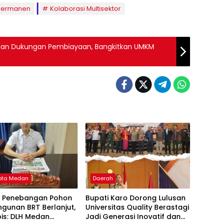
 Permanen
Kolaborasi Multisektor
ayaan, Bangkitkan UMKM
ota Medan
Daerah
k Penebangan Pohon
Bupati Karo Dorong Lulusan
gunan BRT Berlanjut,
Universitas Quality Berastagi
ubis: DLH Medan
Jadi Generasi Inovatif dan