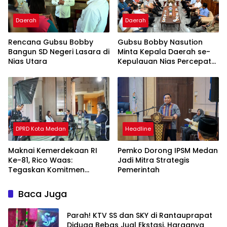
Daerah
Daerah
Rencana Gubsu Bobby
Gubsu Bobby Nasution
Bangun SD Negeri Lasara di
Minta Kepala Daerah se-
Nias Utara
Kepulauan Nias Percepat
Usulan BKP 2027
DPRD Kota Medan
Headline
Maknai Kemerdekaan RI
Pemko Dorong IPSM Medan
Ke-81, Rico Waas:
Jadi Mitra Strategis
Tegaskan Komitmen
Pemerintah
Pelayanan Primer
Baca Juga
Parah! KTV SS dan SKY di Rantauprapat
Diduga Bebas Jual Ekstasi, Harganya