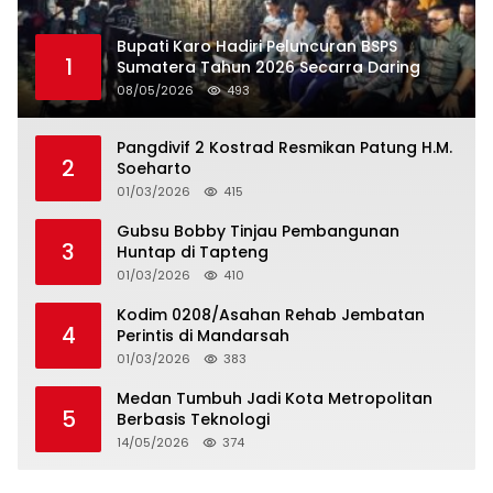
Bupati Karo Hadiri Peluncuran BSPS
1
Sumatera Tahun 2026 Secarra Daring
08/05/2026
493
Pangdivif 2 Kostrad Resmikan Patung H.M.
2
Soeharto
01/03/2026
415
Gubsu Bobby Tinjau Pembangunan
3
Huntap di Tapteng
01/03/2026
410
Kodim 0208/Asahan Rehab Jembatan
4
Perintis di Mandarsah
01/03/2026
383
Medan Tumbuh Jadi Kota Metropolitan
5
Berbasis Teknologi
14/05/2026
374