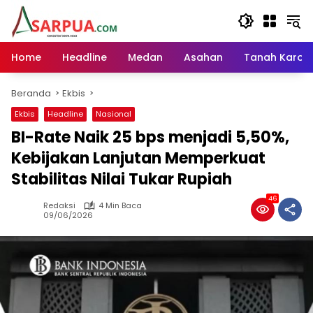
Langsung
ke
konten
Home
Headline
Medan
Asahan
Tanah Karo
Beranda
Ekbis
Ekbis
Headline
Nasional
BI-Rate Naik 25 bps menjadi 5,50%,
Kebijakan Lanjutan Memperkuat
Stabilitas Nilai Tukar Rupiah
46
Redaksi
4 Min Baca
09/06/2026