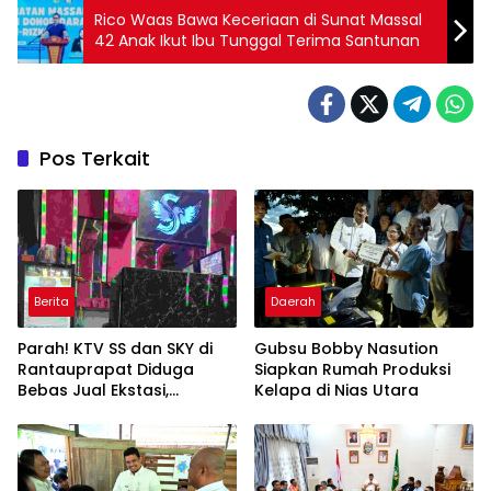
Rico Waas Bawa Keceriaan di Sunat Massal
42 Anak Ikut Ibu Tunggal Terima Santunan
Pos Terkait
Berita
Daerah
Parah! KTV SS dan SKY di
Gubsu Bobby Nasution
Rantauprapat Diduga
Siapkan Rumah Produksi
Bebas Jual Ekstasi,
Kelapa di Nias Utara
Harganya Tembus Rp270
Ribu per Butir