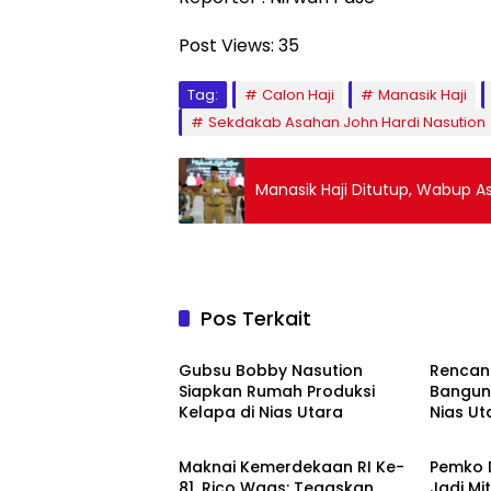
Post Views:
35
Tag:
Calon Haji
Manasik Haji
Sekdakab Asahan John Hardi Nasution
Manasik Haji Ditutup, Wabup 
Pos Terkait
Daerah
Daera
Gubsu Bobby Nasution
Rencan
Siapkan Rumah Produksi
Bangun 
Kelapa di Nias Utara
Nias Ut
DPRD Kota Medan
Headli
Maknai Kemerdekaan RI Ke-
Pemko 
81, Rico Waas: Tegaskan
Jadi Mi