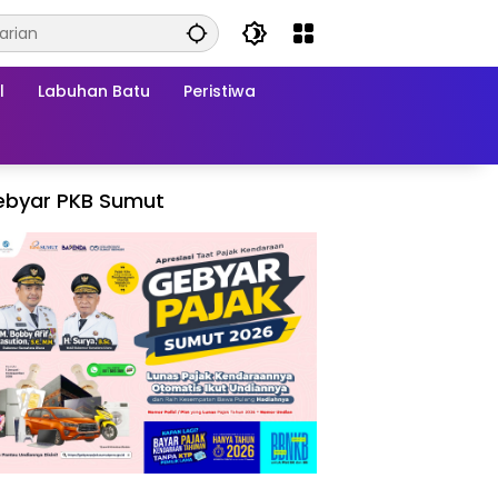
l
Labuhan Batu
Peristiwa
ebyar PKB Sumut