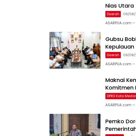
Nias Utara
Daerah
09/08/
ASARPUA.com –
Gubsu Bobb
Kepulauan 
Daerah
09/08/
ASARPUA.com – 
Maknai Kem
Komitmen 
DPRD Kota Meda
ASARPUA.com – 
Pemko Doro
Pemerinta