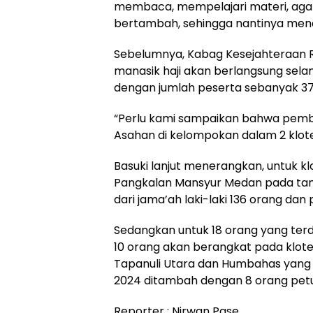
membaca, mempelajari materi, agar
bertambah, sehingga nantinya mend
Sebelumnya, Kabag Kesejahteraan 
manasik haji akan berlangsung selama
dengan jumlah peserta sebanyak 37
“Perlu kami sampaikan bahwa pemb
Asahan di kelompokan dalam 2 klote
Basuki lanjut menerangkan, untuk k
Pangkalan Mansyur Medan pada tangg
dari jama’ah laki-laki 136 orang da
Sedangkan untuk 18 orang yang terdi
10 orang akan berangkat pada klot
Tapanuli Utara dan Humbahas yang 
2024 ditambah dengan 8 orang petu
Reporter : Nirwan Pase