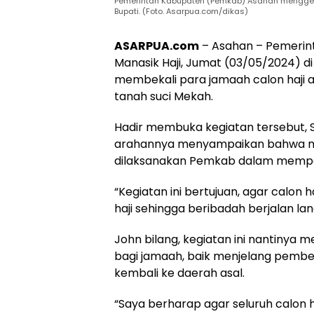
Pemerintah Kabupaten (Pemkab) Asahan menggela
Bupati. (Foto. Asarpua.com/dikas)
ASARPUA.com
– Asahan – Pemerin
Manasik Haji, Jumat (03/05/2024) di
membekali para jamaah calon haji a
tanah suci Mekah.
Hadir membuka kegiatan tersebut, 
arahannya menyampaikan bahwa ma
dilaksanakan Pemkab dalam memper
“Kegiatan ini bertujuan, agar calon 
haji sehingga beribadah berjalan la
John bilang, kegiatan ini nantinya
bagi jamaah, baik menjelang pembe
kembali ke daerah asal.
“Saya berharap agar seluruh calon h