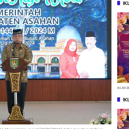
IK
IKLAN B
IK