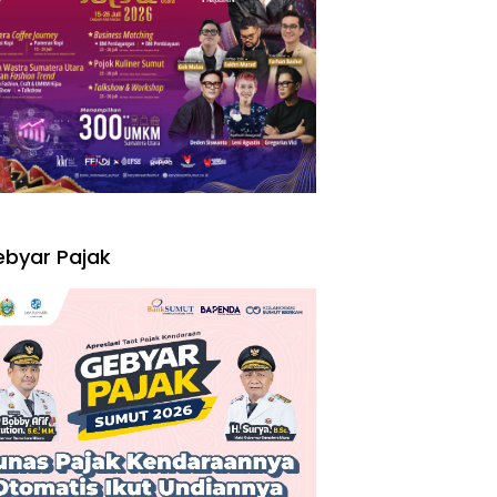
I
byar Pajak