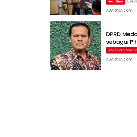
Headline
09/0
ASARPUA.com – 
DPRD Medan
sebagai Pl
DPRD Kota Meda
ASARPUA.com – M