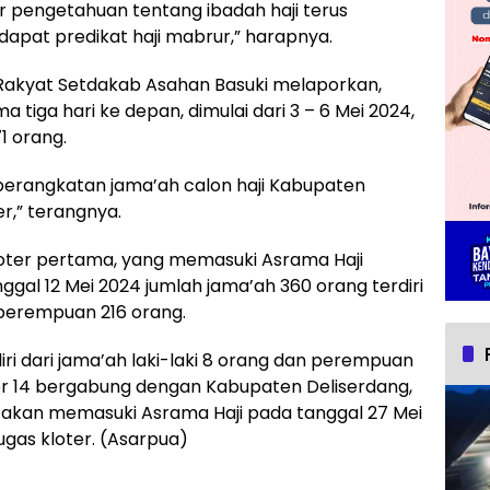
 pengetahuan tentang ibadah haji terus
apat predikat haji mabrur,” harapnya.
Rakyat Setdakab Asahan Basuki melaporkan,
 tiga hari ke depan, dimulai dari 3 – 6 Mei 2024,
1 orang.
erangkatan jama’ah calon haji Kabupaten
r,” terangnya.
loter pertama, yang memasuki Asrama Haji
al 12 Mei 2024 jumlah jama’ah 360 orang terdiri
n perempuan 216 orang.
ri dari jama’ah laki-laki 8 orang dan perempuan
er 14 bergabung dengan Kabupaten Deliserdang,
akan memasuki Asrama Haji pada tanggal 27 Mei
gas kloter. (Asarpua)