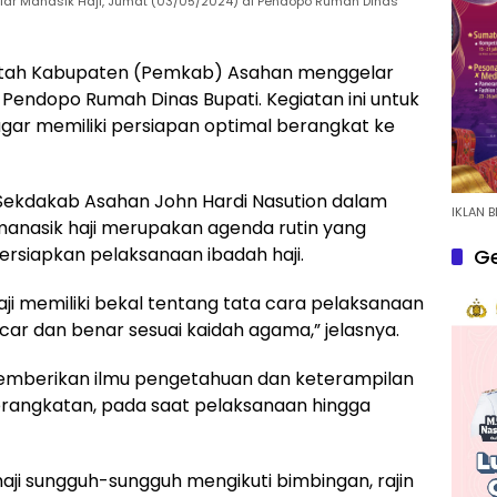
r Manasik Haji, Jumat (03/05/2024) di Pendopo Rumah Dinas
tah Kabupaten (Pemkab) Asahan menggelar
 Pendopo Rumah Dinas Bupati. Kegiatan ini untuk
gar memiliki persiapan optimal berangkat ke
Sekdakab Asahan John Hardi Nasution dalam
IKLAN B
nasik haji merupakan agenda rutin yang
siapkan pelaksanaan ibadah haji.
Ge
haji memiliki bekal tentang tata cara pelaksanaan
ncar dan benar sesuai kaidah agama,” jelasnya.
 memberikan ilmu pengetahuan dan keterampilan
rangkatan, pada saat pelaksanaan hingga
aji sungguh-sungguh mengikuti bimbingan, rajin