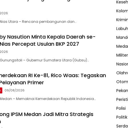
Kese
Kolo
2026
Krimi
 Nias Utara – Rencana pembangunan dan…
Labuh
y Nasution Minta Kepala Daerah se-
Manda
Nias Percepat Usulan BKP 2027
Meda
2026
Militer
Gunungsitoli – Gubernur Sumatera Utara (Gubsu)…
Nasio
Olahr
erdekaan RI Ke-81, Rico Waas: Tegaskan
Otom
Pelayanan Primer
Peka
n
09/08/2026
Medan – Memaknai Kemerdekaan Republik Indonesia…
Perist
Polisi
ng IPSM Medan Jadi Mitra Strategis
Politik
h
Serda