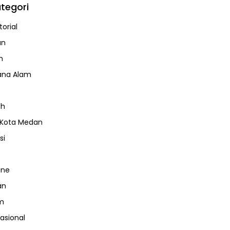
tegori
orial
an
m
ana Alam
ah
 Kota Medan
si
ine
an
m
nasional