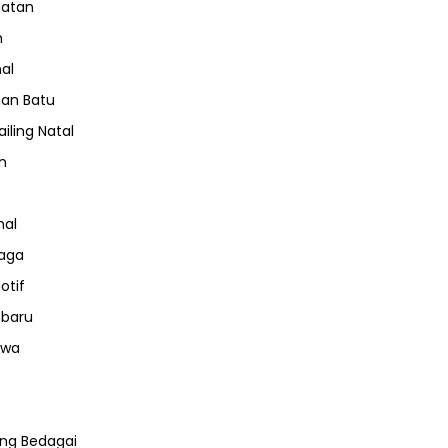
hatan
m
nal
an Batu
iling Natal
n
nal
aga
otif
nbaru
iwa
ng Bedagai