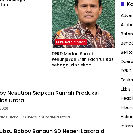
Ka
ntah
Advert
Asah
Bata
DPRD Kota Medan
Benc
Berita
DPRD Medan Soroti
Penunjukan Erfin Fachrur Razi
Daer
sebagai Plh Sekda
DPRD
Eduka
Ekbis
y Nasution Siapkan Rumah Produksi
Headl
ias Utara
Hibur
2026
Huku
ias Utara – Gubernur Sumatera Utara…
Inter
bsu Bobby Bangun SD Negeri Lasara di