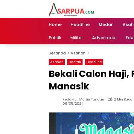
Langsung
ke
konten
Home
Headline
Medan
Asah
Politik
Militer
Advertorial
Edu
Beranda
Asahan
Asahan
Daerah
Headline
Bekali Calon Haji
Manasik
Redaktur: Martin Tarigan
2 Min Baca
06/05/2024