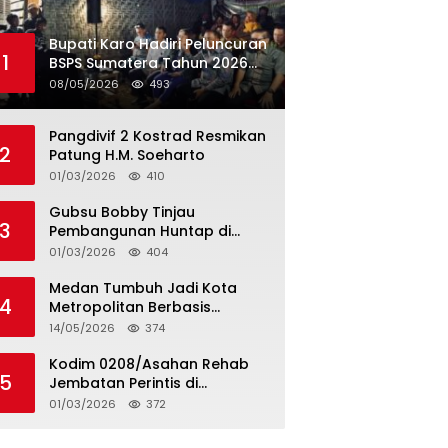
Bupati Karo Hadiri Peluncuran
1
BSPS Sumatera Tahun 2026
Secarra Daring
08/05/2026
493
Pangdivif 2 Kostrad Resmikan
2
Patung H.M. Soeharto
01/03/2026
410
Gubsu Bobby Tinjau
3
Pembangunan Huntap di
Tapteng
01/03/2026
404
Medan Tumbuh Jadi Kota
4
Metropolitan Berbasis
Teknologi
14/05/2026
374
Kodim 0208/Asahan Rehab
5
Jembatan Perintis di
Mandarsah
01/03/2026
372