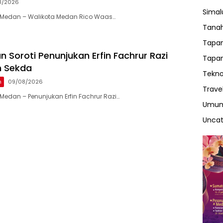
8/2026
Sima
Medan – Walikota Medan Rico Waas…
Tanah
Tapan
 Soroti Penunjukan Erfin Fachrur Razi
Tapan
h Sekda
Tekno
n
09/08/2026
Trave
edan – Penunjukan Erfin Fachrur Razi…
Umu
Uncat