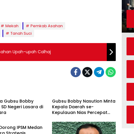
Mekah
Pemkab Asahan
Tanah Suci
Asahan Upah-upah Calhaj
h
Daerah
a Gubsu Bobby
Gubsu Bobby Nasution Minta
SD Negeri Lasara di
Kepala Daerah se-
ara
Kepulauan Nias Percepat
ne
Usulan BKP 2027
Dorong IPSM Medan
tra Strategis