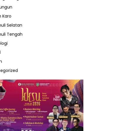
lungun
 Karo
uli Selatan
uli Tengah
logi
l
m
egorized