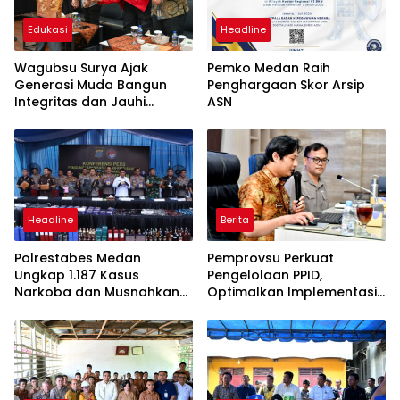
Edukasi
Headline
Wagubsu Surya Ajak
Pemko Medan Raih
Generasi Muda Bangun
Penghargaan Skor Arsip
Integritas dan Jauhi
ASN
Narkoba
Headline
Berita
Polrestabes Medan
Pemprovsu Perkuat
Ungkap 1.187 Kasus
Pengelolaan PPID,
Narkoba dan Musnahkan
Optimalkan Implementasi
Puluhan Kilogram Barang
Permendagri Nomor 2
Bukti
Tahun 2026