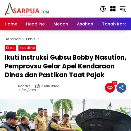
Langsung
ke
konten
Home
Headline
Medan
Asahan
Tanah Karo
Beranda
Ekbis
Ekbis
Headline
Ikuti Instruksi Gubsu Bobby Nasution,
Pemprovsu Gelar Apel Kendaraan
Dinas dan Pastikan Taat Pajak
61
Redaksi
3 Min Baca
18/05/2026