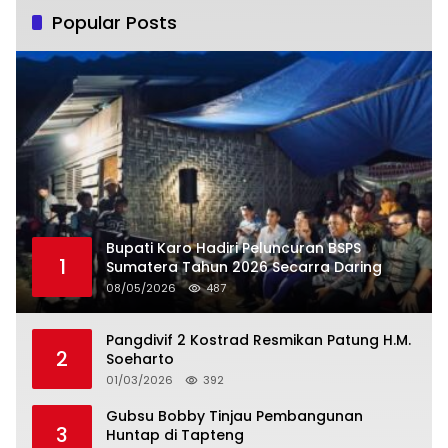
Popular Posts
Bupati Karo Hadiri Peluncuran BSPS
1
Sumatera Tahun 2026 Secarra Daring
08/05/2026
487
Pangdivif 2 Kostrad Resmikan Patung H.M.
2
Soeharto
01/03/2026
392
Gubsu Bobby Tinjau Pembangunan
3
Huntap di Tapteng