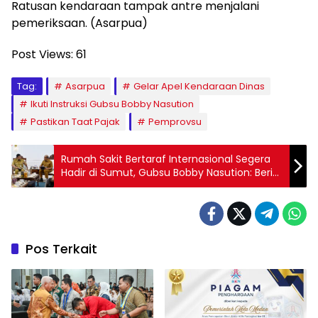
Ratusan kendaraan tampak antre menjalani
pemeriksaan. (Asarpua)
Post Views:
61
Tag:
Asarpua
Gelar Apel Kendaraan Dinas
Ikuti Instruksi Gubsu Bobby Nasution
Pastikan Taat Pajak
Pemprovsu
Rumah Sakit Bertaraf Internasional Segera
Hadir di Sumut, Gubsu Bobby Nasution: Beri
Pelayanan Maksimal ke Masyarakat
Pos Terkait