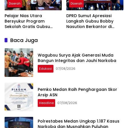
Daerah
Daerah
Pelajar Nias Utara
DPRD Sumut Apresiasi
Bersyukur Program
Langkah Gubsu Bobby
Sekolah Gratis Gubsu
Nasution Berkantor di
Bobby Nasution Ringankan
Kepulauan Nias, Percepat
Beban Orang Tua
Pembangunan
Baca Juga
Wagubsu Surya Ajak Generasi Muda
Bangun Integritas dan Jauhi Narkoba
Edukasi
07/08/2026
Pemko Medan Raih Penghargaan Skor
Arsip ASN
Headline
07/08/2026
Polrestabes Medan Ungkap 1.187 Kasus
Narkoba dan Musnahkan Puluhan