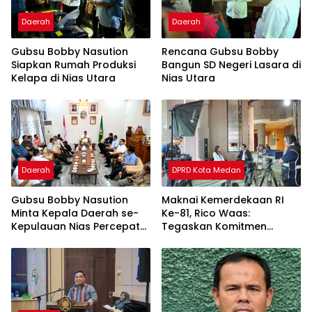
Daerah
Daerah
Gubsu Bobby Nasution
Rencana Gubsu Bobby
Siapkan Rumah Produksi
Bangun SD Negeri Lasara di
Kelapa di Nias Utara
Nias Utara
Daerah
DPRD Kota Medan
Gubsu Bobby Nasution
Maknai Kemerdekaan RI
Minta Kepala Daerah se-
Ke-81, Rico Waas:
Kepulauan Nias Percepat
Tegaskan Komitmen
Usulan BKP 2027
Pelayanan Primer