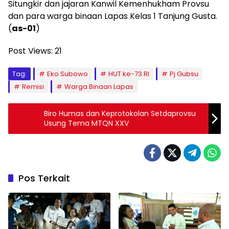
Situngkir dan jajaran Kanwil Kemenhukham Provsu
dan para warga binaan Lapas Kelas 1 Tanjung Gusta.
(
as-01
)
Post Views:
21
Tag:
Eko Subowo
HUT ke-73 RI
Pj Gubsu
Remisi
Warga Binaan Lapas
Biro Humas dan Keprotokolan Setdaprovsu
Usung Tema MTQN XXV
Pos Terkait