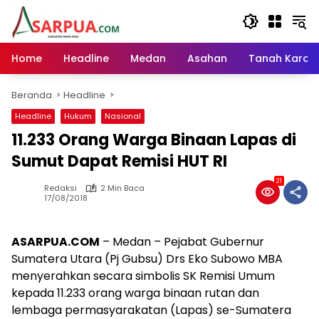
Langsung
ke
konten
Home
Headline
Medan
Asahan
Tanah Karo
Beranda
Headline
Headline
Hukum
Nasional
11.233 Orang Warga Binaan Lapas di
Sumut Dapat Remisi HUT RI
21
Redaksi
2 Min Baca
17/08/2018
ASARPUA.COM
– Medan – Pejabat Gubernur
Sumatera Utara (Pj Gubsu) Drs Eko Subowo MBA
menyerahkan secara simbolis SK Remisi Umum
kepada 11.233 orang warga binaan rutan dan
lembaga permasyarakatan (Lapas) se-Sumatera