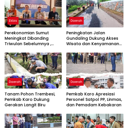
Ekbis
Daerah
Perekonomian Sumut
Peningkatan Jalan
Meningkat Dibanding
Gundaling Dukung Akses
Triwulan Sebelumnya ,
Wisata dan Kenyamanan
Pertumbuhan Positif 5,06%
Masyarakat
Daerah
Daerah
Tanam Pohon Trembesi,
Pemkab Karo Apresiasi
Pemkab Karo Dukung
Personel Satpol PP, Linmas,
Gerakan Langit Biru
dan Pemadam Kebakaran