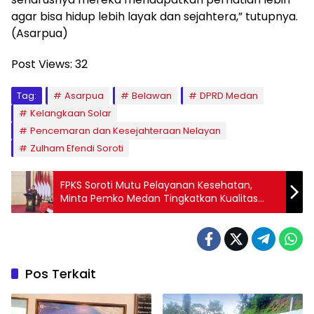
agar bisa hidup lebih layak dan sejahtera,” tutupnya.
(Asarpua)
Post Views:
32
Tag:
Asarpua
Belawan
DPRD Medan
Kelangkaan Solar
Pencemaran dan Kesejahteraan Nelayan
Zulham Efendi Soroti
FPKS Soroti Mutu Pelayanan Kesehatan,
Minta Pemko Medan Tingkatkan Kualitas
Layanan
Pos Terkait