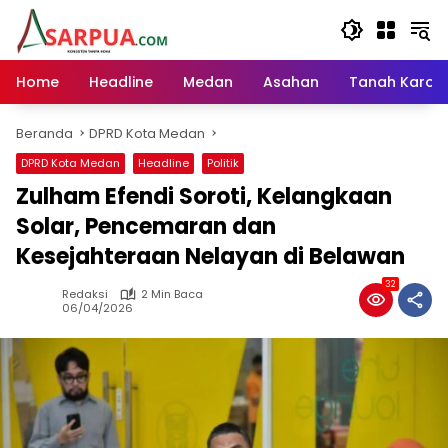
Langsung
ke
konten
Home
Headline
Medan
Asahan
Tanah Karo
Beranda
DPRD Kota Medan
DPRD Kota Medan
Headline
Politik
Zulham Efendi Soroti, Kelangkaan
Solar, Pencemaran dan
Kesejahteraan Nelayan di Belawan
32
Redaksi
2 Min Baca
06/04/2026