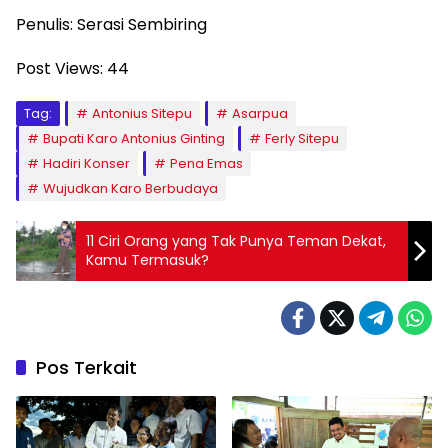
Penulis: Serasi Sembiring
Post Views:
44
Tag:
Antonius Sitepu
Asarpua
Bupati Karo Antonius Ginting
Ferly Sitepu
Hadiri Konser
Pena Emas
Wujudkan Karo Berbudaya
11 Ciri Orang yang Tak Punya Teman Dekat,
Kamu Termasuk?
Pos Terkait