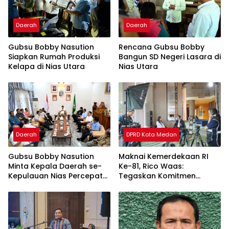
Daerah
Daerah
Gubsu Bobby Nasution
Rencana Gubsu Bobby
Siapkan Rumah Produksi
Bangun SD Negeri Lasara di
Kelapa di Nias Utara
Nias Utara
Daerah
DPRD Kota Medan
Gubsu Bobby Nasution
Maknai Kemerdekaan RI
Minta Kepala Daerah se-
Ke-81, Rico Waas:
Kepulauan Nias Percepat
Tegaskan Komitmen
Usulan BKP 2027
Pelayanan Primer