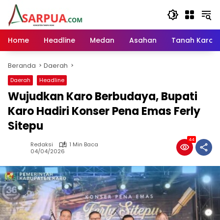
Langsung
ke
konten
Home
Headline
Medan
Asahan
Tanah Karo
Beranda
Daerah
Daerah
Headline
Wujudkan Karo Berbudaya, Bupati
Karo Hadiri Konser Pena Emas Ferly
Sitepu
44
Redaksi
1 Min Baca
04/04/2026