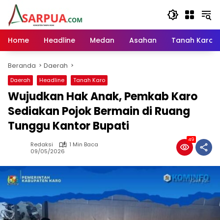
Langsung
ke
konten
Home
Headline
Medan
Asahan
Tanah Karo
Beranda
Daerah
Daerah
Headline
Tanah Karo
Wujudkan Hak Anak, Pemkab Karo
Sediakan Pojok Bermain di Ruang
Tunggu Kantor Bupati
49
Redaksi
1 Min Baca
09/05/2026