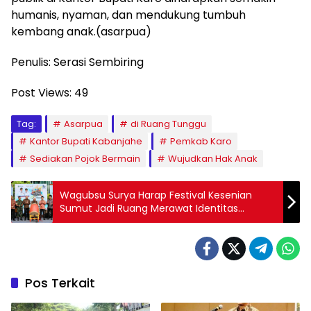
humanis, nyaman, dan mendukung tumbuh
kembang anak.(asarpua)
Penulis: Serasi Sembiring
Post Views:
49
Tag:
Asarpua
di Ruang Tunggu
Kantor Bupati Kabanjahe
Pemkab Karo
Sediakan Pojok Bermain
Wujudkan Hak Anak
Wagubsu Surya Harap Festival Kesenian
Sumut Jadi Ruang Merawat Identitas
Budaya
Pos Terkait