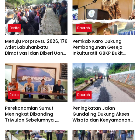
Berita
Daerah
Menuju Porprovsu 2026, 176
Pemkab Karo Dukung
Atlet Labuhanbatu
Pembangunan Gereja
Dimotivasi dan Diberi Uang
Inkulturatif GBKP Bukit
Puding
Klasis Barus Sibayak
Ekbis
Daerah
Perekonomian Sumut
Peningkatan Jalan
Meningkat Dibanding
Gundaling Dukung Akses
Triwulan Sebelumnya ,
Wisata dan Kenyamanan
Pertumbuhan Positif 5,06%
Masyarakat