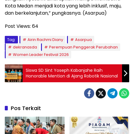
Kota Medan menjadi kota yang lebih inklusif, maju,
dan berkelanjutan,” pungkasnya. (Asarpua)
Post Views:
64
Tag:
Airin Rachmi Diany
Asarpua
dekranasda
Perempuan Penggerak Perubahan
Women Leader Festival 2026
Siswa SD Sint Yoseph Kabanjahe Raih
Honorable Mention di Ajang Robotik Nasional
Pos Terkait