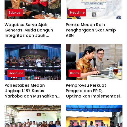
Edukasi
Headline
Wagubsu Surya Ajak
Pemko Medan Raih
Generasi Muda Bangun
Penghargaan Skor Arsip
Integritas dan Jauhi
ASN
Narkoba
Headline
Berita
Polrestabes Medan
Pemprovsu Perkuat
Ungkap 1.187 Kasus
Pengelolaan PPID,
Narkoba dan Musnahkan
Optimalkan Implementasi
Puluhan Kilogram Barang
Permendagri Nomor 2
Bukti
Tahun 2026