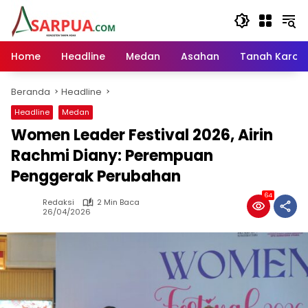
Langsung
ke
konten
Home
Headline
Medan
Asahan
Tanah Karo
Beranda
Headline
Headline
Medan
Women Leader Festival 2026, Airin
Rachmi Diany: Perempuan
Penggerak Perubahan
64
Redaksi
2 Min Baca
26/04/2026