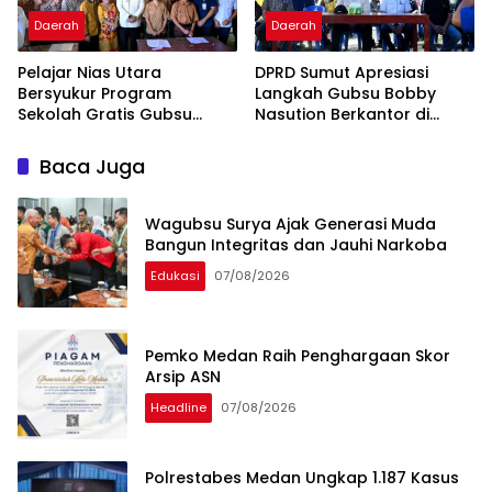
Daerah
Daerah
Pelajar Nias Utara
DPRD Sumut Apresiasi
Bersyukur Program
Langkah Gubsu Bobby
Sekolah Gratis Gubsu
Nasution Berkantor di
Bobby Nasution Ringankan
Kepulauan Nias, Percepat
Beban Orang Tua
Pembangunan
Baca Juga
Wagubsu Surya Ajak Generasi Muda
Bangun Integritas dan Jauhi Narkoba
Edukasi
07/08/2026
Pemko Medan Raih Penghargaan Skor
Arsip ASN
Headline
07/08/2026
Polrestabes Medan Ungkap 1.187 Kasus