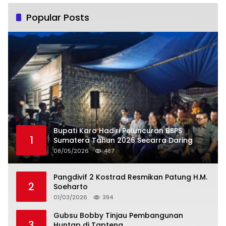
Popular Posts
Bupati Karo Hadiri Peluncuran BSPS
1
Sumatera Tahun 2026 Secarra Daring
08/05/2026
487
Pangdivif 2 Kostrad Resmikan Patung H.M.
2
Soeharto
01/03/2026
394
Gubsu Bobby Tinjau Pembangunan
3
Huntap di Tapteng