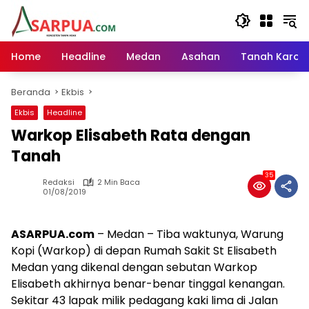
Langsung
ke
konten
Home
Headline
Medan
Asahan
Tanah Karo
Beranda
Ekbis
Ekbis
Headline
Warkop Elisabeth Rata dengan
Tanah
35
Redaksi
2 Min Baca
01/08/2019
ASARPUA.com
– Medan – Tiba waktunya, Warung
Kopi (Warkop) di depan Rumah Sakit St Elisabeth
Medan yang dikenal dengan sebutan Warkop
Elisabeth akhirnya benar-benar tinggal kenangan.
Sekitar 43 lapak milik pedagang kaki lima di Jalan