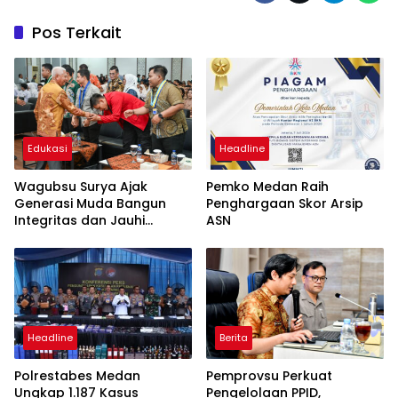
Pos Terkait
Edukasi
Headline
Wagubsu Surya Ajak
Pemko Medan Raih
Generasi Muda Bangun
Penghargaan Skor Arsip
Integritas dan Jauhi
ASN
Narkoba
Headline
Berita
Polrestabes Medan
Pemprovsu Perkuat
Ungkap 1.187 Kasus
Pengelolaan PPID,