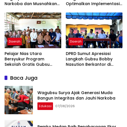
Narkoba dan Musnahkan
Optimalkan Implementasi
Puluhan Kilogram Barang
Permendagri Nomor 2
Bukti
Tahun 2026
Daerah
Daerah
Pelajar Nias Utara
DPRD Sumut Apresiasi
Bersyukur Program
Langkah Gubsu Bobby
Sekolah Gratis Gubsu
Nasution Berkantor di
Bobby Nasution Ringankan
Kepulauan Nias, Percepat
Beban Orang Tua
Pembangunan
Baca Juga
Wagubsu Surya Ajak Generasi Muda
Bangun Integritas dan Jauhi Narkoba
Edukasi
07/08/2026
Pemko Medan Raih Penghargaan Skor