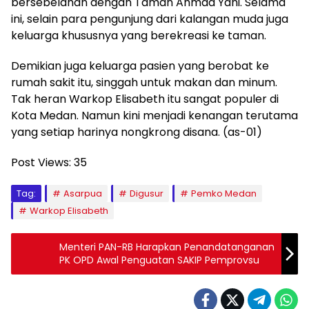
bersebelahan dengan Taman Ahmad Yani. Selama
ini, selain para pengunjung dari kalangan muda juga
keluarga khususnya yang berekreasi ke taman.
Demikian juga keluarga pasien yang berobat ke
rumah sakit itu, singgah untuk makan dan minum.
Tak heran Warkop Elisabeth itu sangat populer di
Kota Medan. Namun kini menjadi kenangan terutama
yang setiap harinya nongkrong disana. (as-01)
Post Views:
35
Tag:
Asarpua
Digusur
Pemko Medan
Warkop Elisabeth
Menteri PAN-RB Harapkan Penandatanganan
PK OPD Awal Penguatan SAKIP Pemprovsu