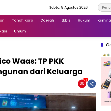
Sabtu, 8 Agustus 2026
an
Tanah Karo
Daerah
Ekbis
Hukum
Krimina
kasi
Umum
G
ico Waas: TP PKK
gunan dari Keluarga
25