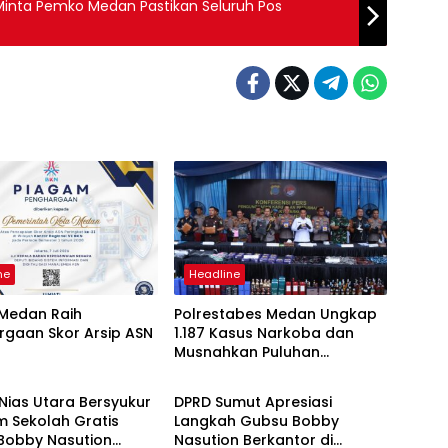
 Minta Pemko Medan Pastikan Seluruh Pos
ne
Headline
Medan Raih
Polrestabes Medan Ungkap
rgaan Skor Arsip ASN
1.187 Kasus Narkoba dan
Musnahkan Puluhan
h
Daerah
Kilogram Barang Bukti
 Nias Utara Bersyukur
DPRD Sumut Apresiasi
m Sekolah Gratis
Langkah Gubsu Bobby
Bobby Nasution
Nasution Berkantor di