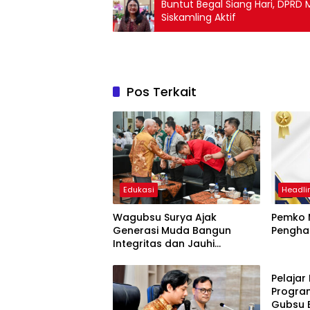
Buntut Begal Siang Hari, DPRD
Siskamling Aktif
Pos Terkait
Edukasi
Headli
Wagubsu Surya Ajak
Pemko 
Generasi Muda Bangun
Pengha
Integritas dan Jauhi
Daera
Narkoba
Pelajar
Progra
Gubsu 