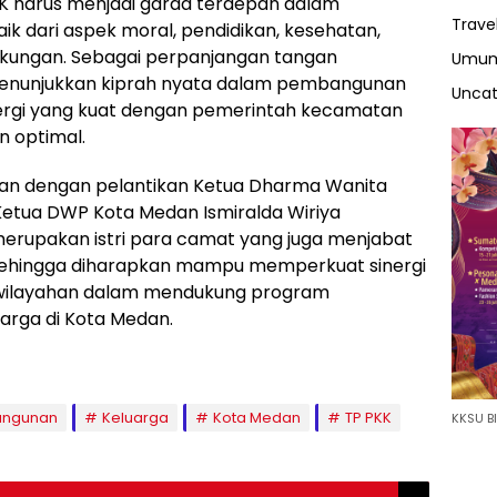
K harus menjadi garda terdepan dalam
Trave
ik dari aspek moral, pendidikan, kesehatan,
ngkungan. Sebagai perpanjangan tangan
Umu
menunjukkan kiprah nyata dalam pembangunan
Uncat
nergi yang kuat dengan pemerintah kecamatan
n optimal.
kan dengan pelantikan Ketua Dharma Wanita
etua DWP Kota Medan Ismiralda Wiriya
rupakan istri para camat yang juga menjabat
sehingga diharapkan mampu memperkuat sinergi
kewilayahan dalam mendukung program
rga di Kota Medan.
angunan
Keluarga
Kota Medan
TP PKK
KKSU BI