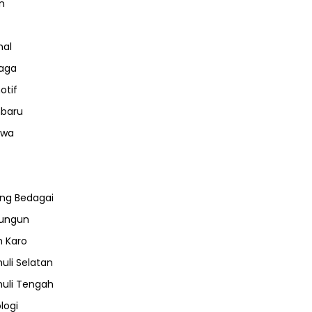
n
nal
aga
otif
nbaru
iwa
ng Bedagai
lungun
 Karo
uli Selatan
uli Tengah
logi