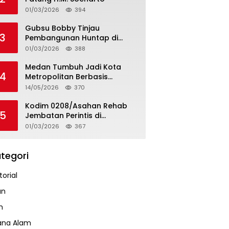
01/03/2026
394
Gubsu Bobby Tinjau
3
Pembangunan Huntap di
Tapteng
01/03/2026
388
Medan Tumbuh Jadi Kota
4
Metropolitan Berbasis
Teknologi
14/05/2026
370
Kodim 0208/Asahan Rehab
5
Jembatan Perintis di
Mandarsah
01/03/2026
367
tegori
orial
an
m
ana Alam