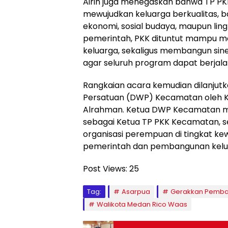
Airin juga menegaskan bahwa TP PK
mewujudkan keluarga berkualitas, ba
ekonomi, sosial budaya, maupun li
pemerintah, PKK dituntut mampu 
keluarga, sekaligus membangun si
agar seluruh program dapat berjala
Rangkaian acara kemudian dilanjut
Persatuan (DWP) Kecamatan oleh K
Alrahman. Ketua DWP Kecamatan me
sebagai Ketua TP PKK Kecamatan, 
organisasi perempuan di tingkat 
pemerintah dan pembangunan kelua
Post Views:
25
Tag:
Asarpua
Gerakkan Pemb
Walikota Medan Rico Waas