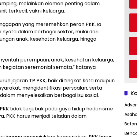
amping, melainkan elemen penting dalam
 terkecil, yakni keluarga.
 anggapan yang meremehkan peran PKK. Ia
 nyata dalam berbagai sektor, mulai dari
ngan anak, kesehatan keluarga, hingga
menyentuh perempuan, anak, kesehatan keluarga,
an kegiatan seremonial semata,” katanya.
ruh jajaran TP PKK, baik di tingkat kota maupun
yarakat, mengidentifikasi persoalan, serta
Ka
dalam menyelesaikan berbagai isu sosial.
Advert
s PKK tidak terjebak pada gaya hidup hedonisme
Asah
, PKK harus menjadi teladan dalam
Bata
Benc
, tapi jangan menunjukkan kemewahan. PKK harus