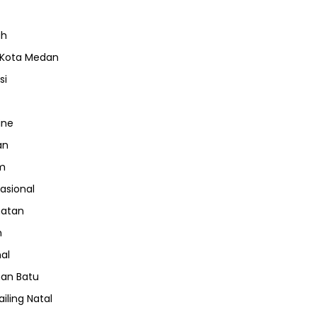
ah
 Kota Medan
si
ine
an
m
nasional
hatan
m
nal
an Batu
iling Natal