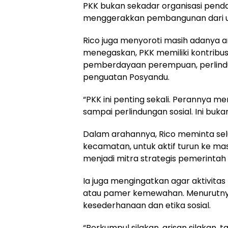
PKK bukan sekadar organisasi pend
menggerakkan pembangunan dari unit
Rico juga menyoroti masih adanya
menegaskan, PKK memiliki kontribusi
pemberdayaan perempuan, perlindu
penguatan Posyandu.
“PKK ini penting sekali. Perannya 
sampai perlindungan sosial. Ini buk
Dalam arahannya, Rico meminta selu
kecamatan, untuk aktif turun ke mas
menjadi mitra strategis pemerintah 
Ia juga mengingatkan agar aktivita
atau pamer kemewahan. Menurutnya
kesederhanaan dan etika sosial.
“Berkumpul silakan, arisan silakan