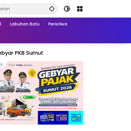
l
Labuhan Batu
Peristiwa
ebyar PKB Sumut