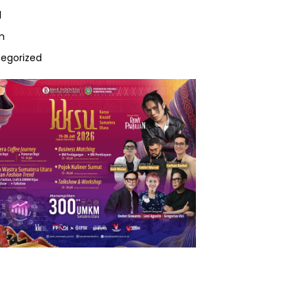
l
m
egorized