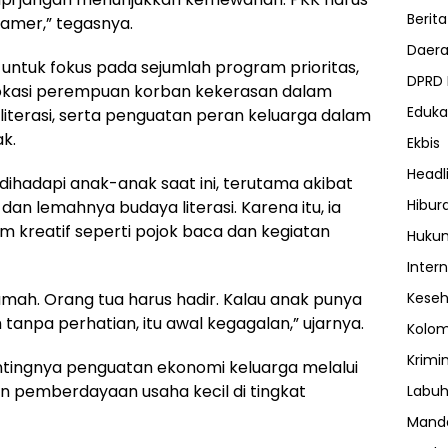
Berita
amer,” tegasnya.
Daer
 untuk fokus pada sejumlah program prioritas,
DPRD
kasi perempuan korban kekerasan dalam
Eduka
iterasi, serta penguatan peran keluarga dalam
k.
Ekbis
Headl
dihadapi anak-anak saat ini, terutama akibat
Hibur
n lemahnya budaya literasi. Karena itu, ia
kreatif seperti pojok baca dan kegiatan
Huku
Inter
rumah. Orang tua harus hadir. Kalau anak punya
Kese
 tanpa perhatian, itu awal kegagalan,” ujarnya.
Kolo
Krimi
entingnya penguatan ekonomi keluarga melalui
n pemberdayaan usaha kecil di tingkat
Labuh
Manda