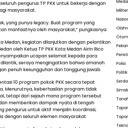
Meda
seluruh pengurus TP PKK untuk bekerja dengan
bagi masyarakat.
Militer
Nasio
, yang punya legacy. Buat program yang
Olahr
kan manfaatnya oleh masyarakat,” pungkasnya.
Otom
ta Medan, kegiatan dilanjutkan dengan pelantikan
Peka
dan oleh Ketua TP PKK Kota Medan Airin Rico
Perist
menyampaikan ucapan selamat kepada para
 dilantik, seraya mengingatkan bahwa amanah
Polisi
gan penuh kesungguhan dan tanggung jawab.
Politik
Serda
ntasi 10 program pokok PKK secara tepat
a. Menurutnya, keberhasilan program tidak
Sima
al, tetapi dari sejauh mana program tersebut
Tanah
an memberikan dampak nyata di tengah
Tapan
g pengurus untuk aktif menjalin koordinasi,
is dengan seluruh elemen masyarakat.
Tapan
Tekno