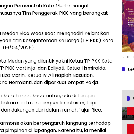
gkungan Pemerintah Kota Medan sangat
khususnya Tim Penggerak PKK, yang berangkat
a Medan Rico Waas saat menghadiri Pelantikan
aan dan Kesejahteraan Keluarga (TP PKK) Kota
 (16/04/2026).
IKLAN B
a Medan yang dilantik yakni Ketua TP PKK Kota
 PKK Martinijal dan Edliyati, Ketua I Ismiralda,
Ge
I Liza Marini, Ketua IV Ali Napiah Nasution,
ana Hermianti, dan diperkuat empat Pokja.
li kota hingga kecamatan, ada di tangan
ni bukan soal mencampuri keputusan, tapi
n dukungan dari dalam rumah,” ujar Rico.
 harmonis akan berpengaruh langsung terhadap
 pimpinan di lapangan. Karena itu, ia menilai