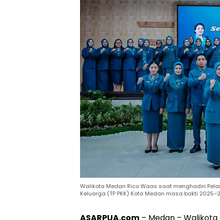
Walikota Medan Rico Waas saat menghadiri Pela
Keluarga (TP PKK) Kota Medan masa bakti 2025–2
ASARPUA.com
– Medan – Walikot