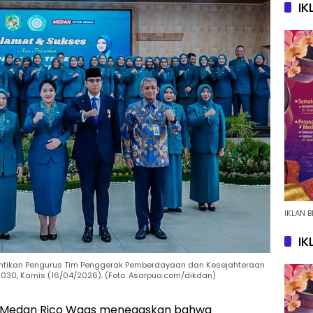
IK
IKLAN B
IK
ntikan Pengurus Tim Penggerak Pemberdayaan dan Kesejahteraan
030, Kamis (16/04/2026). (Foto. Asarpua.com/dikdan)
a Medan Rico Waas menegaskan bahwa